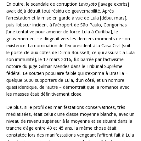
En outre, le scandale de corruption
Lava Jato
[lavage exprès]
avait déjà détruit tout résidu de gouvernabilité. Après
l’arrestation et la mise en garde à vue de Lula [début mars],
puis l’obscur incident à l’aéroport de São Paulo, Congonhas
[une tentative pour amener de force Lula à Curitiba], le
gouvernement se dirigeait vers les derniers moments de son
existence. La nomination de l’ex-président à la Casa Civil [soit
le poste clé aux côtés de Dilma Rousseff, ce qui assurait à Lula
son immunité], le 17 mars 2016, fut barrée par l’activisme
notoire du juge Gilmar Mendes dans le Tribunal Suprême
fédéral. Le soutien populaire faible qui s’exprima à Brasilia –
quelque 5000 supporters de Lula, d’un côté, et un nombre
quasi identique, de l’autre – démontrait que la romance avec
les masses était définitivement close.
De plus, si le profil des manifestations conservatrices, très
médiatisées, était celui d’une classe moyenne blanche, avec un
niveau de revenu supérieur à la moyenne et se situant dans la
tranche d’âge entre 40 et 45 ans, la même chose était
constatée lors des manifestations vengeant l’affront fait à Lula