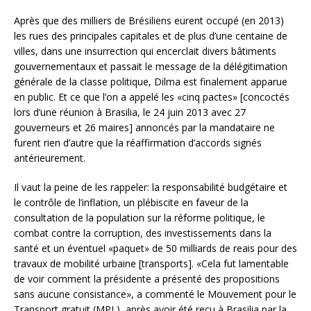
Après que des milliers de Brésiliens eurent occupé (en 2013)
les rues des principales capitales et de plus d’une centaine de
villes, dans une insurrection qui encerclait divers bâtiments
gouvernementaux et passait le message de la délégitimation
générale de la classe politique, Dilma est finalement apparue
en public. Et ce que l’on a appelé les «cinq pactes» [concoctés
lors d’une réunion à Brasilia, le 24 juin 2013 avec 27
gouverneurs et 26 maires] annoncés par la mandataire ne
furent rien d’autre que la réaffirmation d’accords signés
antérieurement.
Il vaut la peine de les rappeler: la responsabilité budgétaire et
le contrôle de l’inflation, un plébiscite en faveur de la
consultation de la population sur la réforme politique, le
combat contre la corruption, des investissements dans la
santé et un éventuel «paquet» de 50 milliards de reais pour des
travaux de mobilité urbaine [transports]. «Cela fut lamentable
de voir comment la présidente a présenté des propositions
sans aucune consistance», a commenté le Mouvement pour le
Transport gratuit (MPL), après avoir été reçu à Brasilia par la