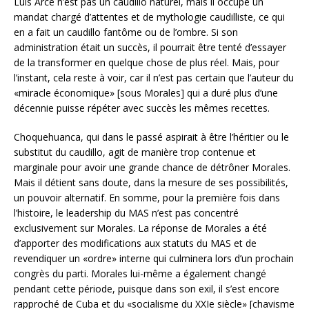
Luis Arce n’est pas un caudillo naturel, mais il occupe un
mandat chargé d’attentes et de mythologie caudilliste, ce qui
en a fait un caudillo fantôme ou de l’ombre. Si son
administration était un succès, il pourrait être tenté d’essayer
de la transformer en quelque chose de plus réel. Mais, pour
l’instant, cela reste à voir, car il n’est pas certain que l’auteur du
«miracle économique» [sous Morales] qui a duré plus d’une
décennie puisse répéter avec succès les mêmes recettes.
Choquehuanca, qui dans le passé aspirait à être l’héritier ou le
substitut du caudillo, agit de manière trop contenue et
marginale pour avoir une grande chance de détrôner Morales.
Mais il détient sans doute, dans la mesure de ses possibilités,
un pouvoir alternatif. En somme, pour la première fois dans
l’histoire, le leadership du MAS n’est pas concentré
exclusivement sur Morales. La réponse de Morales a été
d’apporter des modifications aux statuts du MAS et de
revendiquer un «ordre» interne qui culminera lors d’un prochain
congrès du parti. Morales lui-même a également changé
pendant cette période, puisque dans son exil, il s’est encore
rapproché de Cuba et du «socialisme du XXIe siècle» [chavisme