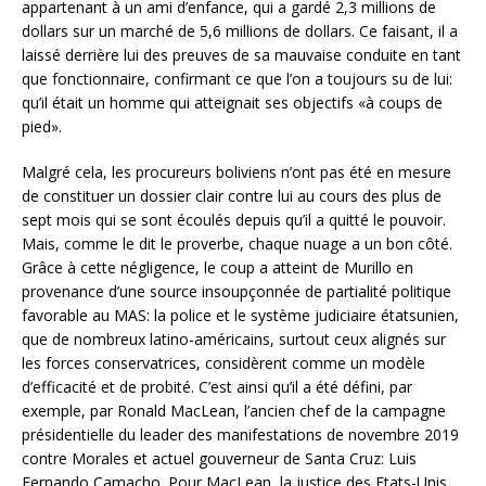
appartenant à un ami d’enfance, qui a gardé 2,3 millions de
dollars sur un marché de 5,6 millions de dollars. Ce faisant, il a
laissé derrière lui des preuves de sa mauvaise conduite en tant
que fonctionnaire, confirmant ce que l’on a toujours su de lui:
qu’il était un homme qui atteignait ses objectifs «à coups de
pied».
Malgré cela, les procureurs boliviens n’ont pas été en mesure
de constituer un dossier clair contre lui au cours des plus de
sept mois qui se sont écoulés depuis qu’il a quitté le pouvoir.
Mais, comme le dit le proverbe, chaque nuage a un bon côté.
Grâce à cette négligence, le coup a atteint de Murillo en
provenance d’une source insoupçonnée de partialité politique
favorable au MAS: la police et le système judiciaire étatsunien,
que de nombreux latino-américains, surtout ceux alignés sur
les forces conservatrices, considèrent comme un modèle
d’efficacité et de probité. C’est ainsi qu’il a été défini, par
exemple, par Ronald MacLean, l’ancien chef de la campagne
présidentielle du leader des manifestations de novembre 2019
contre Morales et actuel gouverneur de Santa Cruz: Luis
Fernando Camacho. Pour MacLean, la justice des Etats-Unis