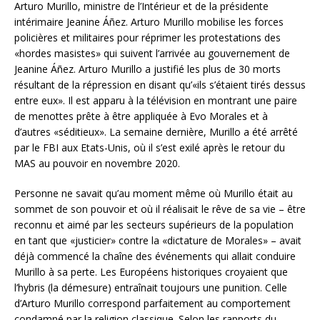
Arturo Murillo, ministre de l’Intérieur et de la présidente
intérimaire Jeanine Áñez. Arturo Murillo mobilise les forces
policières et militaires pour réprimer les protestations des
«hordes masistes» qui suivent l’arrivée au gouvernement de
Jeanine Áñez. Arturo Murillo a justifié les plus de 30 morts
résultant de la répression en disant qu’«ils s’étaient tirés dessus
entre eux». Il est apparu à la télévision en montrant une paire
de menottes prête à être appliquée à Evo Morales et à
d’autres «séditieux». La semaine dernière, Murillo a été arrêté
par le FBI aux Etats-Unis, où il s’est exilé après le retour du
MAS au pouvoir en novembre 2020.
Personne ne savait qu’au moment même où Murillo était au
sommet de son pouvoir et où il réalisait le rêve de sa vie – être
reconnu et aimé par les secteurs supérieurs de la population
en tant que «justicier» contre la «dictature de Morales» – avait
déjà commencé la chaîne des événements qui allait conduire
Murillo à sa perte. Les Européens historiques croyaient que
l’hybris (la démesure) entraînait toujours une punition. Celle
d’Arturo Murillo correspond parfaitement au comportement
condamné par la religion classique. Selon les rapports du