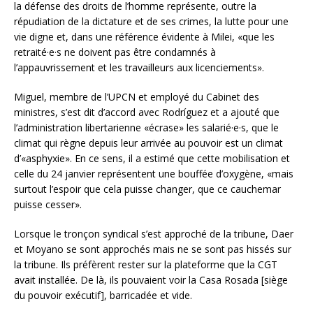
la défense des droits de l’homme représente, outre la
répudiation de la dictature et de ses crimes, la lutte pour une
vie digne et, dans une référence évidente à Milei, «que les
retraité·e·s ne doivent pas être condamnés à
l’appauvrissement et les travailleurs aux licenciements».
Miguel, membre de l’UPCN et employé du Cabinet des
ministres, s’est dit d’accord avec Rodríguez et a ajouté que
l’administration libertarienne «écrase» les salarié·e·s, que le
climat qui règne depuis leur arrivée au pouvoir est un climat
d’«asphyxie». En ce sens, il a estimé que cette mobilisation et
celle du 24 janvier représentent une bouffée d’oxygène, «mais
surtout l’espoir que cela puisse changer, que ce cauchemar
puisse cesser».
Lorsque le tronçon syndical s’est approché de la tribune, Daer
et Moyano se sont approchés mais ne se sont pas hissés sur
la tribune. Ils préfèrent rester sur la plateforme que la CGT
avait installée. De là, ils pouvaient voir la Casa Rosada [siège
du pouvoir exécutif], barricadée et vide.