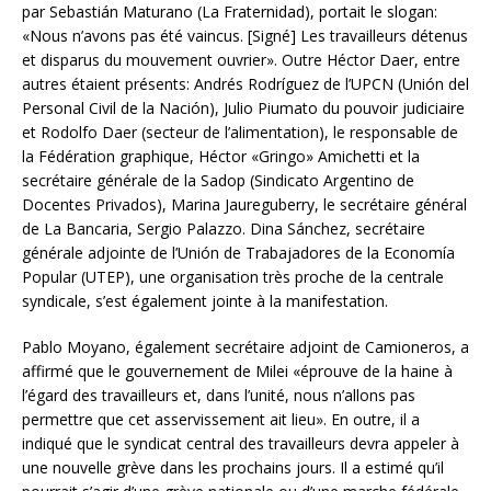
par Sebastián Maturano (La Fraternidad), portait le slogan:
«Nous n’avons pas été vaincus. [Signé] Les travailleurs détenus
et disparus du mouvement ouvrier». Outre Héctor Daer, entre
autres étaient présents: Andrés Rodríguez de l’UPCN (Unión del
Personal Civil de la Nación), Julio Piumato du pouvoir judiciaire
et Rodolfo Daer (secteur de l’alimentation), le responsable de
la Fédération graphique, Héctor «Gringo» Amichetti et la
secrétaire générale de la Sadop (Sindicato Argentino de
Docentes Privados), Marina Jaureguberry, le secrétaire général
de La Bancaria, Sergio Palazzo. Dina Sánchez, secrétaire
générale adjointe de l’Unión de Trabajadores de la Economía
Popular (UTEP), une organisation très proche de la centrale
syndicale, s’est également jointe à la manifestation.
Pablo Moyano, également secrétaire adjoint de Camioneros, a
affirmé que le gouvernement de Milei «éprouve de la haine à
l’égard des travailleurs et, dans l’unité, nous n’allons pas
permettre que cet asservissement ait lieu». En outre, il a
indiqué que le syndicat central des travailleurs devra appeler à
une nouvelle grève dans les prochains jours. Il a estimé qu’il