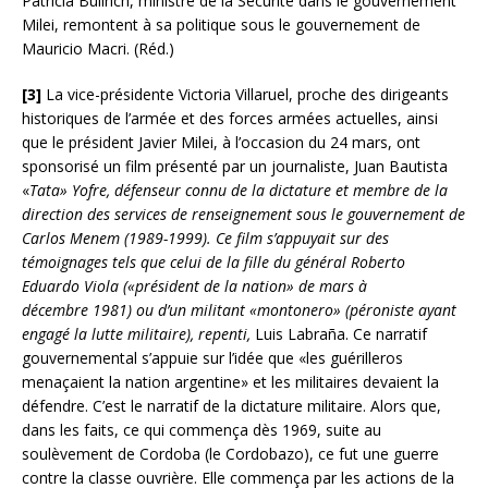
Patricia Bullrich, ministre de la Sécurité dans le gouvernement
Milei, remontent à sa politique sous le gouvernement de
Mauricio Macri. (Réd.)
[3]
La vice-présidente Victoria Villaruel, proche des dirigeants
historiques de l’armée et des forces armées actuelles, ainsi
que le président Javier Milei, à l’occasion du 24 mars, ont
sponsorisé un film présenté par un journaliste, Juan Bautista
«
Tata
»
Yofre, défenseur connu de la dictature et membre de la
direction des services de renseignement sous le gouvernement de
Carlos Menem (1989-1999). Ce film s’appuyait sur des
témoignages tels que celui de la fille du général Roberto
Eduardo Viola («président de la nation» de mars à
décembre 1981) ou d’un militant «montonero» (péroniste ayant
engagé la lutte militaire), repenti,
Luis Labraña. Ce narratif
gouvernemental s’appuie sur l’idée que «les guérilleros
menaçaient la nation argentine» et les militaires devaient la
défendre. C’est le narratif de la dictature militaire. Alors que,
dans les faits, ce qui commença dès 1969, suite au
soulèvement de Cordoba (le Cordobazo), ce fut une guerre
contre la classe ouvrière. Elle commença par les actions de la