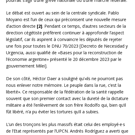
pourrait s’agir d’une grève nationale ou d’une marche fédérale.
Le débat est ouvert au sein de la centrale syndicale. Pablo
Moyano est l’un de ceux qui préconisent une nouvelle mesure
d’action directe
[2]
. Pendant ce temps, d’autres secteurs de la
direction cégétiste préfèrent continuer à approfondir l’aspect
législatif, car ils aspirent à convaincre les députés de rejeter
une fois pour toutes le DNU 70/2023 [Decreto de Necesidad y
Urgencia, aussi qualifié de «Bases pour la reconstruction de
l’économie argentine» présenté le 20 décembre 2023 par le
gouvernement Milei].
De son côté, Héctor Daer a souligné qu’«ils ne pourront pas
nous enlever notre mémoire. Le peuple dans la rue, c’est la
liberté». Ce responsable de la fédération de la santé rappelle
souvent que son premier contact avec la dureté de la dictature
militaire a été l’enlèvement de son frère Rodolfo qui, bien qu’il
fût libéré, n’a pu éviter les tortures qu’il a subies.
L’un des tronçons les plus massifs était celui des employé·e·s
de l’Etat représentés par l’UPCN. Andrés Rodríguez a averti que