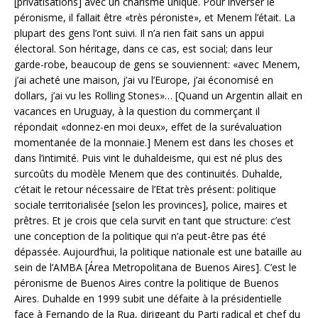
[privatisations] avec un charisme unique. Pour inverser le
péronisme, il fallait être «très péroniste», et Menem l’était. La
plupart des gens l’ont suivi. Il n’a rien fait sans un appui
électoral. Son héritage, dans ce cas, est social; dans leur
garde-robe, beaucoup de gens se souviennent: «avec Menem,
j’ai acheté une maison, j’ai vu l’Europe, j’ai économisé en
dollars, j’ai vu les Rolling Stones»… [Quand un Argentin allait en
vacances en Uruguay, à la question du commerçant il
répondait «donnez-en moi deux», effet de la surévaluation
momentanée de la monnaie.] Menem est dans les choses et
dans l’intimité. Puis vint le duhaldeisme, qui est né plus des
surcoûts du modèle Menem que des continuités. Duhalde,
c’était le retour nécessaire de l’Etat très présent: politique
sociale territorialisée [selon les provinces], police, maires et
prêtres. Et je crois que cela survit en tant que structure: c’est
une conception de la politique qui n’a peut-être pas été
dépassée. Aujourd’hui, la politique nationale est une bataille au
sein de l’AMBA [Área Metropolitana de Buenos Aires]. C’est le
péronisme de Buenos Aires contre la politique de Buenos
Aires. Duhalde en 1999 subit une défaite à la présidentielle
face à Fernando de la Rua, dirigeant du Parti radical et chef du