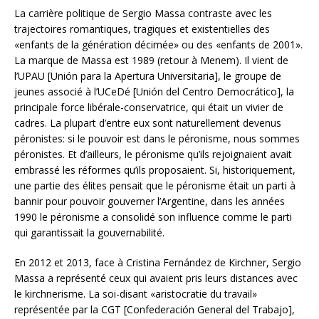
La carrière politique de Sergio Massa contraste avec les
trajectoires romantiques, tragiques et existentielles des
«enfants de la génération décimée» ou des «enfants de 2001».
La marque de Massa est 1989 (retour à Menem). Il vient de
l’UPAU [Unión para la Apertura Universitaria], le groupe de
jeunes associé à l’UCeDé [Unión del Centro Democrático], la
principale force libérale-conservatrice, qui était un vivier de
cadres. La plupart d’entre eux sont naturellement devenus
péronistes: si le pouvoir est dans le péronisme, nous sommes
péronistes. Et d’ailleurs, le péronisme qu’ils rejoignaient avait
embrassé les réformes qu’ils proposaient. Si, historiquement,
une partie des élites pensait que le péronisme était un parti à
bannir pour pouvoir gouverner l’Argentine, dans les années
1990 le péronisme a consolidé son influence comme le parti
qui garantissait la gouvernabilité.
En 2012 et 2013, face à Cristina Fernández de Kirchner, Sergio
Massa a représenté ceux qui avaient pris leurs distances avec
le kirchnerisme. La soi-disant «aristocratie du travail»
représentée par la CGT [Confederación General del Trabajo],