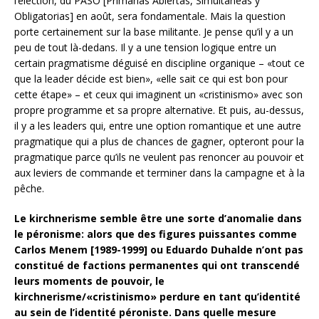
l’élection, du PASO [Primarias Abiertas, Simultáneas y
Obligatorias] en août, sera fondamentale. Mais la question
porte certainement sur la base militante. Je pense qu’il y a un
peu de tout là-dedans. Il y a une tension logique entre un
certain pragmatisme déguisé en discipline organique – «tout ce
que la leader décide est bien», «elle sait ce qui est bon pour
cette étape» – et ceux qui imaginent un «cristinismo» avec son
propre programme et sa propre alternative. Et puis, au-dessus,
il y a les leaders qui, entre une option romantique et une autre
pragmatique qui a plus de chances de gagner, opteront pour la
pragmatique parce qu’ils ne veulent pas renoncer au pouvoir et
aux leviers de commande et terminer dans la campagne et à la
pêche.
Le kirchnerisme semble être une sorte d’anomalie dans
le péronisme: alors que des figures puissantes comme
Carlos Menem [1989-1999] ou Eduardo Duhalde n’ont pas
constitué de factions permanentes qui ont transcendé
leurs moments de pouvoir, le
kirchnerisme/«cristinismo» perdure en tant qu’identité
au sein de l’identité péroniste. Dans quelle mesure