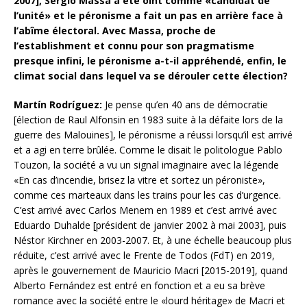
2007], Sergio Massa a été oint comme «candidat de
l’unité» et le péronisme a fait un pas en arrière face à
l’abîme électoral. Avec Massa, proche de
l’establishment et connu pour son pragmatisme
presque infini, le péronisme a-t-il appréhendé, enfin, le
climat social dans lequel va se dérouler cette élection?
Martín Rodríguez:
Je pense qu’en 40 ans de démocratie
[élection de Raul Alfonsin en 1983 suite à la défaite lors de la
guerre des Malouines], le péronisme a réussi lorsqu’il est arrivé
et a agi en terre brûlée. Comme le disait le politologue Pablo
Touzon, la société a vu un signal imaginaire avec la légende
«En cas d’incendie, brisez la vitre et sortez un péroniste»,
comme ces marteaux dans les trains pour les cas d’urgence.
C’est arrivé avec Carlos Menem en 1989 et c’est arrivé avec
Eduardo Duhalde [président de janvier 2002 à mai 2003], puis
Néstor Kirchner en 2003-2007. Et, à une échelle beaucoup plus
réduite, c’est arrivé avec le Frente de Todos (FdT) en 2019,
après le gouvernement de Mauricio Macri [2015-2019], quand
Alberto Fernández est entré en fonction et a eu sa brève
romance avec la société entre le «lourd héritage» de Macri et