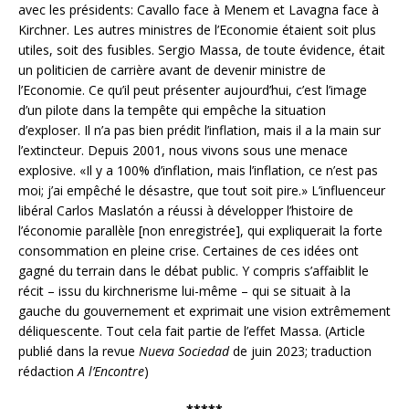
avec les présidents: Cavallo face à Menem et Lavagna face à
Kirchner. Les autres ministres de l’Economie étaient soit plus
utiles, soit des fusibles. Sergio Massa, de toute évidence, était
un politicien de carrière avant de devenir ministre de
l’Economie. Ce qu’il peut présenter aujourd’hui, c’est l’image
d’un pilote dans la tempête qui empêche la situation
d’exploser. Il n’a pas bien prédit l’inflation, mais il a la main sur
l’extincteur. Depuis 2001, nous vivons sous une menace
explosive. «Il y a 100% d’inflation, mais l’inflation, ce n’est pas
moi; j’ai empêché le désastre, que tout soit pire.» L’influenceur
libéral Carlos Maslatón a réussi à développer l’histoire de
l’économie parallèle [non enregistrée], qui expliquerait la forte
consommation en pleine crise. Certaines de ces idées ont
gagné du terrain dans le débat public. Y compris s’affaiblit le
récit – issu du kirchnerisme lui-même – qui se situait à la
gauche du gouvernement et exprimait une vision extrêmement
déliquescente. Tout cela fait partie de l’effet Massa. (Article
publié dans la revue
Nueva Sociedad
de juin 2023; traduction
rédaction
A l’Encontre
)