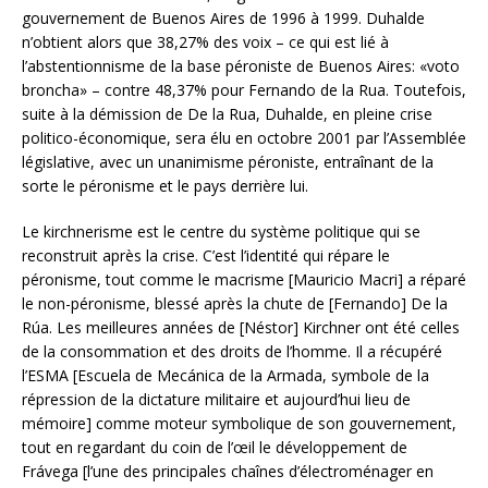
gouvernement de Buenos Aires de 1996 à 1999. Duhalde
n’obtient alors que 38,27% des voix – ce qui est lié à
l’abstentionnisme de la base péroniste de Buenos Aires: «voto
broncha» – contre 48,37% pour Fernando de la Rua. Toutefois,
suite à la démission de De la Rua, Duhalde, en pleine crise
politico-économique, sera élu en octobre 2001 par l’Assemblée
législative, avec un unanimisme péroniste, entraînant de la
sorte le péronisme et le pays derrière lui.
Le kirchnerisme est le centre du système politique qui se
reconstruit après la crise. C’est l’identité qui répare le
péronisme, tout comme le macrisme [Mauricio Macri] a réparé
le non-péronisme, blessé après la chute de [Fernando] De la
Rúa. Les meilleures années de [Néstor] Kirchner ont été celles
de la consommation et des droits de l’homme. Il a récupéré
l’ESMA [Escuela de Mecánica de la Armada, symbole de la
répression de la dictature militaire et aujourd’hui lieu de
mémoire] comme moteur symbolique de son gouvernement,
tout en regardant du coin de l’œil le développement de
Frávega [l’une des principales chaînes d’électroménager en