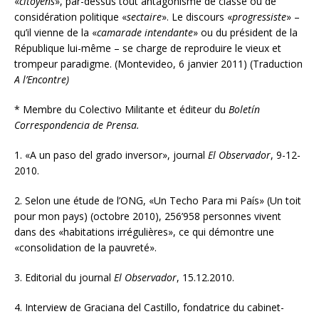
«
citoyens
», par-dessus tout antagonisme de classe ou de
considération politique «
sectaire
». Le discours «
progressiste
» –
qu’il vienne de la «
camarade intendante
» ou du président de la
République lui-même – se charge de reproduire le vieux et
trompeur paradigme. (Montevideo, 6 janvier 2011) (Traduction
A l’Encontre)
*
Membre du Colectivo Militante et éditeur du
Boletín
Correspondencia de Prensa.
1. «A un paso del grado inversor», journal
El Observador
, 9-12-
2010.
2. Selon une étude de l’ONG, «Un Techo Para mi País» (Un toit
pour mon pays) (octobre 2010), 256’958 personnes vivent
dans des «habitations irrégulières», ce qui démontre une
«consolidation de la pauvreté».
3. Editorial du journal
El Observador
, 15.12.2010.
4. Interview de Graciana del Castillo, fondatrice du cabinet-