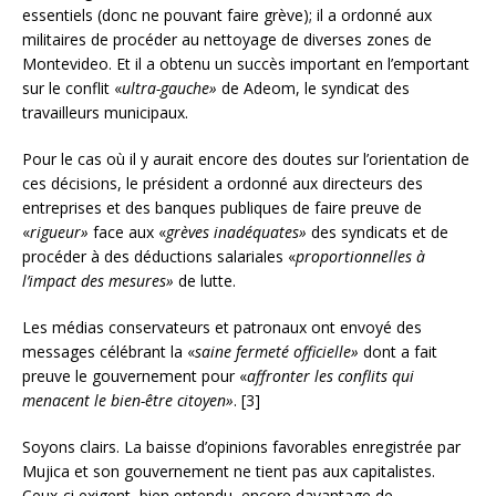
essentiels (donc ne pouvant faire grève); il a ordonné aux
militaires de procéder au nettoyage de diverses zones de
Montevideo. Et il a obtenu un succès important en l’emportant
sur le conflit «
ultra-gauche»
de Adeom, le syndicat des
travailleurs municipaux.
Pour le cas où il y aurait encore des doutes sur l’orientation de
ces décisions, le président a ordonné aux directeurs des
entreprises et des banques publiques de faire preuve de
«
rigueur»
face aux «
grèves inadéquates»
des syndicats et de
procéder à des déductions salariales «
proportionnelles à
l’impact des mesures»
de lutte.
Les médias conservateurs et patronaux ont envoyé des
messages célébrant la «
saine fermeté officielle»
dont a fait
preuve le gouvernement pour «
affronter les conflits qui
menacent le bien-être citoyen»
. [3]
Soyons clairs. La baisse d’opinions favorables enregistrée par
Mujica et son gouvernement ne tient pas aux capitalistes.
Ceux-ci exigent, bien entendu, encore davantage de