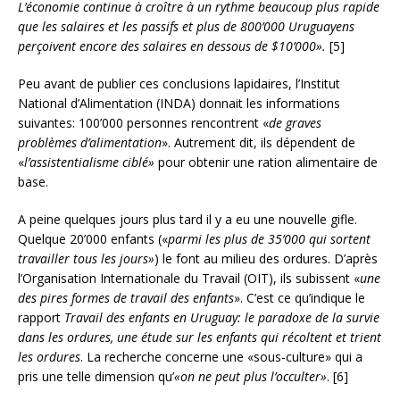
L’économie continue à croître à un rythme beaucoup plus rapide
que les salaires et les passifs et plus de 800’000 Uruguayens
perçoivent encore des salaires en dessous de $10’000».
[5]
Peu avant de publier ces conclusions lapidaires, l’Institut
National d’Alimentation (INDA) donnait les informations
suivantes: 100’000 personnes rencontrent «
de graves
problèmes d’alimentation
». Autrement dit, ils dépendent de
«
l’assistentialisme ciblé»
pour obtenir une ration alimentaire de
base.
A peine quelques jours plus tard il y a eu une nouvelle gifle.
Quelque 20’000 enfants («
parmi les plus de 35’000 qui sortent
travailler tous les jours»
) le font au milieu des ordures. D’après
l’Organisation Internationale du Travail (OIT), ils subissent «
une
des pires formes de travail des enfants
». C’est ce qu’indique le
rapport
Travail des enfants en Uruguay: le paradoxe de la survie
dans les ordures, une étude sur les enfants qui récoltent et trient
les ordures
. La recherche concerne une «sous-culture» qui a
pris une telle dimension qu’
«on ne peut plus l’occulter»
. [6]