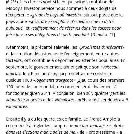
(6.1%). Les choses vont si bien que selon la notation de
Moody’s Investor Service nous sommes à deux doigts de
récupérer le «
grade de pays où investir»
, surtout parce que le
pays a une «
structure exemplaire d’échéances de la dette
publique»
et «
suffisamment de réserves dans les caisses pour
faire face à ses obligations de dette pendant 18 mois».
[1]
Néanmoins, la précarité salariale, les «
problèmes d’insécurité»
et la situation désastreuse de l’enseignement, entre autres
facteurs, ont contribué à dégonfler les attentes populaires. En
septembre, le gouvernement annonçait que son «
vaisseau
amiral»
, le « Plan Juntos », qui promettait de construire
quelque 1000 «
logements d’urgence»
[2]au cours des premiers
100 jours de son mandat, ne commencerait finalement à
fonctionner qu’en 2011. A condition, bien sûr, qu’émergent les
«
donateurs»
privés et les «
idéalistes»
prêts à réaliser du «
travail
volontaire»
.
Ensuite il y a eu les querelles de famille. Le Frente Amplio a
commencé à régler les comptes «
suite aux mauvais résultats
dans les élections municipales de mai»
(le « progressisme » a