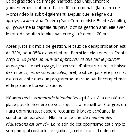
La dégradation de l’image n’affecte pas uniquement le
gouvernement national. La cheffe communale (la maire) de
Montevideo la subit également. Depuis que le règne du
«
progressisme
» Ana Olivera (Parti Communiste-Frente Amplio),
qui gouverne la capitale du pays, clôt sa gestion annuelle avec
le taux de soutien le plus bas enregistré depuis 20 ans.
Après juste six mois de gestion, le taux de désapprobation est
de 38%, pour 35% d’approbation. Parmi les électeurs du Frente
Amplio, «
à peine un 50% dit approuver ce que fait le pouvoir
municipal
». Le nettoyage, les œuvres d’infrastructure, la baisse
des impôts, l’«
inversion sociale
», bref, tout ce qui a été promis,
est en attente dans un programme marqué par l’incompétence
et la pratique bureaucratique.
Néanmoins la «
camarade intendante
» (qui était à la deuxième
place pour le nombre de votes qu’elle a recueilli au Congrès du
Parti Communiste) espère retourner à brève échéance la
situation de paralysie. Elle annonce que «
le moment des
réalisations est arrivé
». La raison de cet optimisme est simple:
son principal obstacle, le syndicat, a été écarté. Le décret