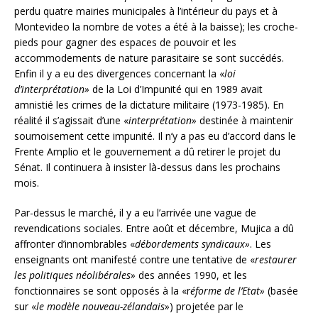
perdu quatre mairies municipales à l’intérieur du pays et à
Montevideo la nombre de votes a été à la baisse); les croche-
pieds pour gagner des espaces de pouvoir et les
accommodements de nature parasitaire se sont succédés.
Enfin il y a eu des divergences concernant la «
loi
d’interprétation»
de la Loi d’Impunité qui en 1989 avait
amnistié les crimes de la dictature militaire (1973-1985). En
réalité il s’agissait d’une «
interprétation»
destinée à maintenir
sournoisement cette impunité. Il n’y a pas eu d’accord dans le
Frente Amplio et le gouvernement a dû retirer le projet du
Sénat. Il continuera à insister là-dessus dans les prochains
mois.
Par-dessus le marché, il y a eu l’arrivée une vague de
revendications sociales. Entre août et décembre, Mujica a dû
affronter d’innombrables «
débordements syndicaux»
. Les
enseignants ont manifesté contre une tentative de «
restaurer
les politiques néolibérales»
des années 1990, et les
fonctionnaires se sont opposés à la «r
éforme de l’Etat»
(basée
sur «
le modèle nouveau-zélandais»
) projetée par le