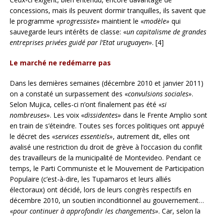
concessions, mais ils peuvent dormir tranquilles, ils savent que
le programme «
progressiste»
maintient le «
modèle»
qui
sauvegarde leurs intérêts de classe: «
un capitalisme de grandes
entreprises privées guidé par l’Etat uruguayen»
. [4]
Le marché ne redémarre pas
Dans les dernières semaines (décembre 2010 et janvier 2011)
on a constaté un surpassement des «
convulsions sociales»
.
Selon Mujica, celles-ci n’ont finalement pas été «
si
nombreuses»
. Les voix «
dissidentes»
dans le Frente Amplio sont
en train de s’éteindre. Toutes ses forces politiques ont appuyé
le décret des «
services essentiels»
, autrement dit, elles ont
avalisé une restriction du droit de grève à l’occasion du conflit
des travailleurs de la municipalité de Montevideo. Pendant ce
temps, le Parti Communiste et le Mouvement de Participation
Populaire (c’est-à-dire, les Tupamaros et leurs alliés
électoraux) ont décidé, lors de leurs congrès respectifs en
décembre 2010, un soutien inconditionnel au gouvernement…
«
pour continuer à approfondir les changements»
. Car, selon la