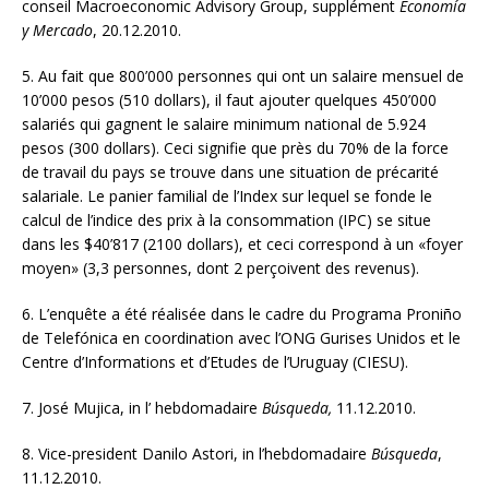
conseil Macroeconomic Advisory Group, supplément
Economía
y Mercado
, 20.12.2010.
5. Au fait que 800’000 personnes qui ont un salaire mensuel de
10’000 pesos (510 dollars), il faut ajouter quelques 450’000
salariés qui gagnent le salaire minimum national de 5.924
pesos (300 dollars). Ceci signifie que près du 70% de la force
de travail du pays se trouve dans une situation de précarité
salariale. Le panier familial de l’Index sur lequel se fonde le
calcul de l’indice des prix à la consommation (IPC) se situe
dans les $40’817 (2100 dollars), et ceci correspond à un «foyer
moyen» (3,3 personnes, dont 2 perçoivent des revenus).
6. L’enquête a été réalisée dans le cadre du Programa Proniño
de Telefónica en coordination avec l’ONG Gurises Unidos et le
Centre d’Informations et d’Etudes de l’Uruguay (CIESU).
7. José Mujica, in l’ hebdomadaire
Búsqueda,
11.12.2010.
8. Vice-president Danilo Astori, in l’hebdomadaire
Búsqueda
,
11.12.2010.