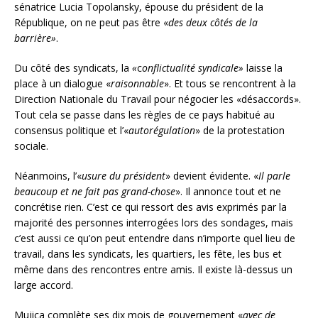
sénatrice Lucia Topolansky, épouse du président de la
République, on ne peut pas être «
des deux côtés de la
barrière»
.
Du côté des syndicats, la
«
c
onflictualité syndicale»
laisse la
place à un dialogue «
raisonnable
». Et tous se rencontrent à la
Direction Nationale du Travail pour négocier les «désaccords».
Tout cela se passe dans les règles de ce pays habitué au
consensus politique et l’«
autorégulation
» de la protestation
sociale.
Néanmoins, l’«
usure du président
» devient évidente. «
Il parle
beaucoup et ne fait pas grand-chose
». Il annonce tout et ne
concrétise rien. C’est ce qui ressort des avis exprimés par la
majorité des personnes interrogées lors des sondages, mais
c’est aussi ce qu’on peut entendre dans n’importe quel lieu de
travail, dans les syndicats, les quartiers, les fête, les bus et
même dans des rencontres entre amis. Il existe là-dessus un
large accord.
Mujica complète ses dix mois de gouvernement «
avec de