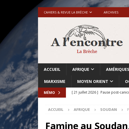
CAHIERS & REVUE LA BRÈCHE
ARCHIVES
ACCUEIL
AFRIQUE
AMÉRIQUE
MARXISME
MOYEN ORIENT
O
[ 21 juillet 2026 ]
Pause post-canic
MÉMO
[ 20 juillet 2026 ]
Grande-Bretagne-
ACCUEIL
AFRIQUE
SOUDAN
[ 18 juillet 2026 ]
Israël-Palestine.
avant les élections du 27 octobre»
Famine au Soudan,