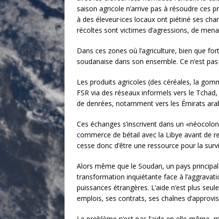
saison agricole n’arrive pas à résoudre ces 
à des éleveur·ices locaux ont piétiné ses cham
récoltes sont victimes d’agressions, de menac
Dans ces zones où l’agriculture, bien que for
soudanaise dans son ensemble. Ce n’est pas u
Les produits agricoles (des céréales, la gomm
FSR via des réseaux informels vers le Tchad, 
de denré
es, notamment vers les Émirats arab
Ces échanges s’inscrivent dans un «néocolonia
commerce de bétail avec la Libye avant de rejo
cesse donc d’être une ressource pour la survie
Alors même que le Soudan, un pays principale
transformation inquiétante face à l’aggravat
puissances étrangères. L’aide n’est plus seu
emplois, ses contrats, ses chaînes d’approvi
Le problème n’est pas l’aide en elle-même, 