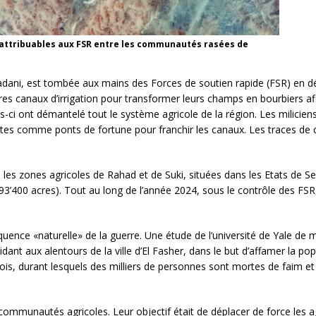
s attribuables aux FSR entre les communautés rasées de
Madani, est tombée aux mains des Forces de soutien rapide (FSR) en d
es canaux d’irrigation pour transformer leurs champs en bourbiers afi
lles-ci ont démantelé tout le système agricole de la région. Les milicie
écoltes comme ponts de fortune pour franchir les canaux. Les traces d
 les zones agricoles de Rahad et de Suki, situées dans les Etats de S
93’400 acres). Tout au long de l’année 2024, sous le contrôle des FSR,
équence «naturelle» de la guerre. Une étude de l’université de Yale de
nt aux alentours de la ville d’El Fasher, dans le but d’affamer la popu
mois, durant lesquels des milliers de personnes sont mortes de faim et 
 communautés agricoles. Leur objectif était de déplacer de force les 