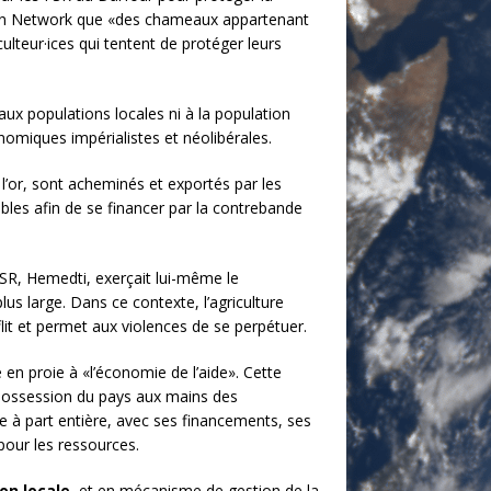
in Network que «des chameaux appartenant
ulteur·ices qui tentent de protéger leurs
aux populations locales ni à la population
omiques impérialistes et néolibérales.
l’or,
sont acheminés et exportés par les
bles afin de se financer par la contrebande
FSR, Hemedti, exerçait lui-même le
lus large. Dans ce contexte, l’agriculture
flit et permet aux violences de se perpétuer.
en proie à «l’économie de l’aide». Cette
dépossession du pays aux mains des
e à part entière, avec ses financements, ses
pour les ressources.
on locale
, et en mécanisme de gestion de la