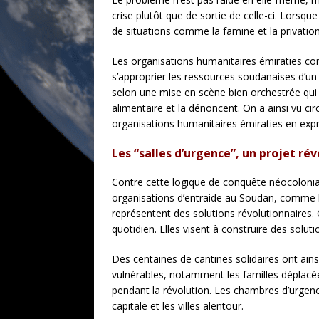
crise plutôt que de sortie de celle-ci. Lorsque
de situations comme la famine et la privation
Les organisations humanitaires émiraties cons
s’approprier les ressources soudanaises d’un 
selon une mise en scène bien orchestrée qui 
alimentaire et la dénoncent. On a ainsi vu cir
organisations humanitaires émiraties en expri
Les “salles d’urgence”, un projet r
Contre cette logique de conquête néocolonial
organisations d’entraide au Soudan, comme les
représentent des solutions révolutionnaires. Ce
quotidien. Elles visent à construire des solutio
Des centaines de cantines solidaires ont ains
vulnérables, notamment les familles déplacée
pendant la révolution. Les chambres d’urge
capitale et les villes alentour.