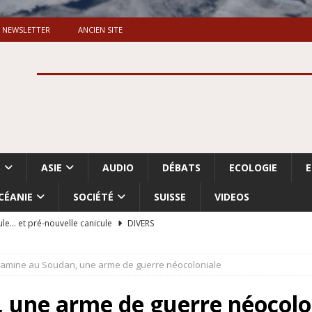
NEWSLETTER
ANCIEN SITE
S
ASIE
AUDIO
DÉBATS
ECOLOGIE
CÉANIE
SOCIÉTÉ
SUISSE
VIDEOS
ule… et pré-nouvelle canicule
DIVERS
Dossier. «Le message de Makerfield» (1)
GRANDE-BRETAGNE
Famine au Soudan, une arme de guerre néocoloniale
 «Accentuation du nettoyage ethnique en Cisjordanie et à Gaza
ISRAËL
 une arme de guerre néocolo