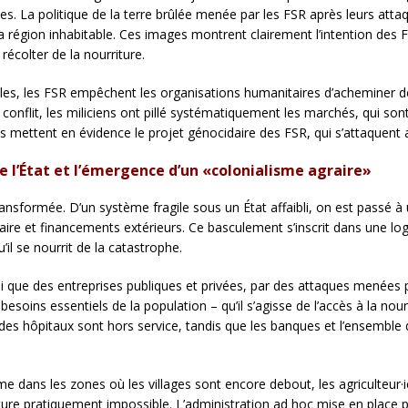
les. La politique de la terre brûlée menée par les FSR après leurs att
 la région inhabitable. Ces images montrent clairement l’intention des 
récolter de la nourriture.
ales, les FSR empêchent les organisations humanitaires d’acheminer de
conflit, les miliciens ont pillé systématiquement les marchés, qui so
ts mettent en évidence le projet génocidaire des FSR, qui s’attaquent
 l’État et l’émergence d’un «colonialisme agraire»
 transformée. D’un système fragile sous un État affaibli, on est passé
re et financements extérieurs. Ce basculement s’inscrit dans une logi
il se nourrit de la catastrophe.
si que des entreprises publiques et privées, par des attaques menées pa
besoins essentiels de la population – qu’il s’agisse de l’accès à la nou
% des hôpitaux sont hors service, tandis que les banques et l’ensemble d
dans les zones où les villages sont encore debout, les agriculteur·ice
ture pratiquement impossible. L’administration ad hoc mise en place 