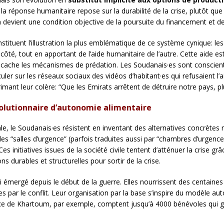
 la réponse humanitaire repose sur la durabilité de la crise, plutôt que s
 devient une condition objective de la poursuite du financement et de 
tituent l’illustration la plus emblématique de ce système cynique: le
côté, tout en apportant de l’aide humanitaire de l’autre. Cette aide 
cache les mécanismes de prédation. Les Soudanais·es sont conscient·e
culer sur les réseaux sociaux des vidéos d’habitant·es qui refusaient l
mant leur colère: “Que les Emirats arrêtent de détruire notre pays, p
évolutionnaire d’autonomie alimentaire
e, le Soudanais·es résistent en inventant des alternatives concrète
 “salles d’urgence” (parfois traduites aussi par “chambres d’urgence”) 
s initiatives issues de la société civile tentent d’atténuer la crise grâ
ns durables et structurelles pour sortir de la crise.
i émergé depuis le début de la guerre. Elles nourrissent des centaines
s par le conflit. Leur organisation par la base s’inspire du modèle au
nce de Khartoum, par exemple, comptent jusqu’à 4000 bénévoles qui 