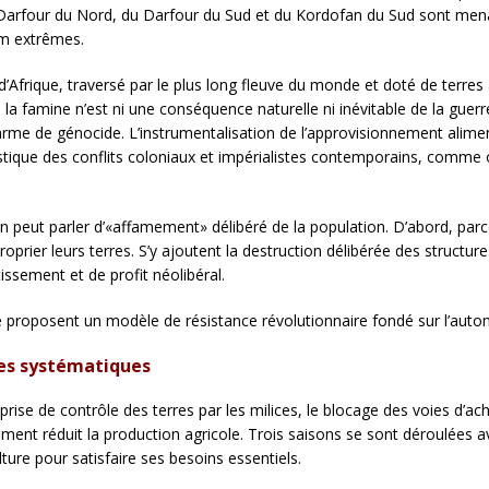
Darfour du Nord, du Darfour du Sud et du Kordofan du Sud sont mena
im extrêmes.
d’Afrique, traversé par le plus long fleuve du monde et doté de terres 
 la famine n’est ni une conséquence naturelle ni inévitable de la guerre. 
me de génocide. L’instrumentalisation de l’approvisionnement ali
ristique des conflits coloniaux et impérialistes contemporains, comme 
n peut parler d’«affamement» délibéré de la population. D’abord, parc
roprier leurs terres. S’y ajoutent la destruction délibérée des structur
sement et de profit néolibéral.
 proposent un modèle de résistance révolutionnaire fondé sur l’auto
ques systématiques
a prise de contrôle des terres par les milices, le blocage des voies 
t réduit la production agricole. Trois saisons se sont déroulées avec
ure pour satisfaire ses besoins essentiels.