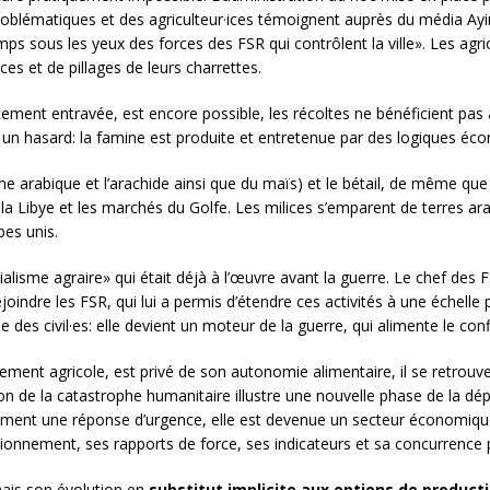
problématiques et des agriculteur·ices témoignent
auprès du média Ay
ps sous les yeux des forces des FSR qui contrôlent la ville». Les agric
es et de pillages de leurs charrettes.
tement entravée, est encore possible, les récoltes ne bénéficient pas 
n hasard: la famine est produite et entretenue par des logiques écon
e arabique et l’arachide ainsi que du maïs) et le bétail, de même que 
la Libye et les marchés du Golfe. Les milices s’emparent de terres ara
es unis.
lisme agraire» qui était déjà à l’œuvre avant la guerre. Le chef des 
indre les FSR, qui lui a permis d’étendre ces activités à une échelle p
 des civil·es: elle devient un moteur de la guerre, qui alimente le con
ment agricole, est privé de son autonomie alimentaire, il se retrouve 
ion de la catastrophe humanitaire illustre une nouvelle phase de la 
lement une réponse d’urgence, elle est devenue un secteur économiqu
sionnement, ses rapports de force, ses indicateurs et sa concurrence 
mais son évolution en
substitut implicite aux options de producti