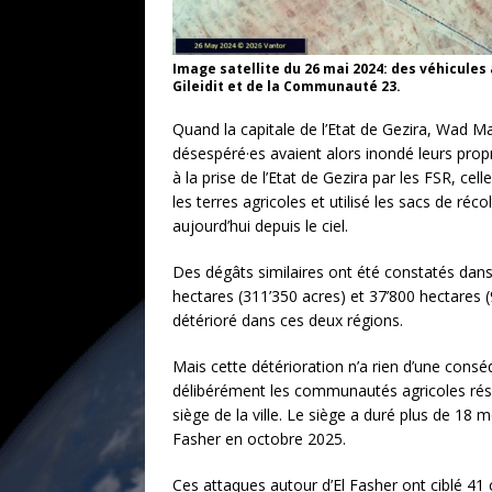
Image satellite du 26 mai 2024: des véhicule
Gileidit et de la Communauté 23.
Quand la capitale de l’Etat de Gezira, Wad 
désespéré·es avaient alors inondé leurs propr
à la prise de l’Etat de Gezira par les FSR, ce
les terres agricoles et utilisé les sacs de r
aujourd’hui depuis le ciel.
Des dégâts similaires ont été constatés dans
hectares (311’350 acres) et 37’800 hectares (
détérioré dans ces deux régions.
Mais cette détérioration n’a rien d’une cons
délibérément les communautés agricoles résida
siège de la ville. Le siège a duré plus de 18 
Fasher en octobre 2025.
Ces attaques autour d’El Fasher ont ciblé 41