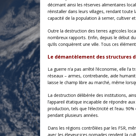
décimant ainsi les réserves alimentaires loca
réinstaller dans leurs villages, rendant toute
capacité de la population à semer, cultiver et 
Outre la destruction des terres agricoles loc
nombreux rapports. Enfin, depuis le début du 
qu’ils conquièrent une ville. Tous ces élémen
Le démantèlement des structures de
La guerre n’a pas arrêté l’économie, elle l’a
réseaux – armes, contrebande, aide humanitai
laisse le champ libre au marché, même lorsqu’
La destruction délibérée des institutions, ain
l’appareil étatique incapable de répondre aux 
production, tels que l’électricité et l’eau. 90
pendant plusieurs années.
Dans les régions contrôlées par les FSR, même 
avec les éleveur·ices nomades rendent la cul