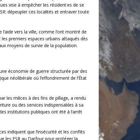
aques vise à empêcher les résident·es de se
FSR: dépeupler ces localités et entraver toute
 l’aide vers la ville, comme l’ont montré de
nt les premiers espaces urbains attaqués dès
 aux moyens de survie de la population.
 à une économie de guerre structurée par des
que néolibérale où l’effondrement de l’État
r les milices à des fins de pillage, a rendu
rriture ou des services indispensables à sa
es institutions publiques ont été à l’arrêt
s indiquent que l’insécurité et les conflits
par les FSR au Darfour pour protéger la