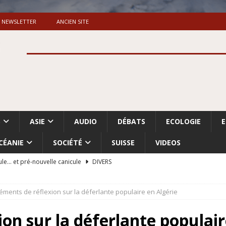
NEWSLETTER
ANCIEN SITE
S
ASIE
AUDIO
DÉBATS
ECOLOGIE
CÉANIE
SOCIÉTÉ
SUISSE
VIDEOS
ule… et pré-nouvelle canicule
DIVERS
Dossier. «Le message de Makerfield» (1)
GRANDE-BRETAGNE
léments de réflexion sur la déferlante populaire en Algérie
 «Accentuation du nettoyage ethnique en Cisjordanie et à Gaza
ISRAËL
on sur la déferlante populair