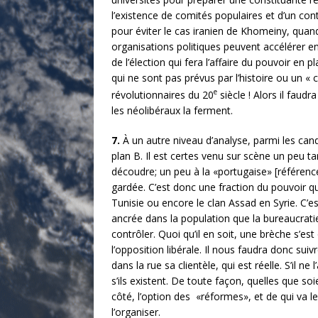
l’existence de comités populaires et d’un co
pour éviter le cas iranien de Khomeiny, quand
organisations politiques peuvent accélérer e
de l’élection qui fera l’affaire du pouvoir en
qui ne sont pas prévus par l’histoire ou un «
e
révolutionnaires du 20
siècle ! Alors il fau
les néolibéraux la ferment.
7.
À un autre niveau d’analyse, parmi les cand
plan B. Il est certes venu sur scène un peu ta
découdre; un peu à la «portugaise» [référence
gardée. C’est donc une fraction du pouvoir qui
Tunisie ou encore le clan Assad en Syrie. C’e
ancrée dans la population que la bureaucratie 
contrôler. Quoi qu’il en soit, une brèche s’est
l’opposition libérale. Il nous faudra donc suivr
dans la rue sa clientèle, qui est réelle. S’il n
s’ils existent. De toute façon, quelles que so
côté, l’option des «réformes», et de qui va le
l’organiser.