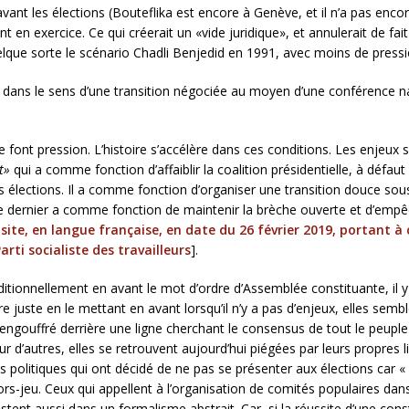
 avant les élections (Bouteflika est encore à Genève, et il n’a pas en
nt en exercice. Ce qui créerait un «vide juridique», et annulerait de fai
uelque sorte le scénario Chadli Benjedid en 1991, avec moins de pressi
t dans le sens d’une transition négociée au moyen d’une conférence n
font pression. L’histoire s’accélère dans ces conditions. Les enjeux 
at»
qui a comme fonction d’affaiblir la coalition présidentielle, à défau
 élections. Il a comme fonction d’organiser une transition douce sous
e dernier a comme fonction de maintenir la brèche ouverte et d’empê
ce site, en langue française, en date du 26 février 2019, portant à
rti socialiste des travailleurs
].
ditionnellement en avant le mot d’ordre d’Assemblée constituante, il 
 juste en le mettant en avant lorsqu’il n’y a pas d’enjeux, elles semb
 engouffré derrière une ligne cherchant le consensus de tout le peupl
ur d’autres, elles se retrouvent aujourd’hui piégées par leurs propre
s politiques qui ont décidé de ne pas se présenter aux élections car «
rs-jeu. Ceux qui appellent à l’organisation de comités populaires dan
tent aussi dans un formalisme abstrait. Car, si la réussite d’une const