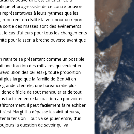
atique et progressiste de ce contre-pouvoir
s représentatives à leurs rythmes que les
 montrent en réalité la voix pour un report
ir, la sortie des masses sont des événements
ut le cas d’ailleurs pour tous les changements
ité pour laisser la brèche ouverte avant que
e en retraite se présentant comme un possible
it une fraction des militaires qui veulent en
«révolution des œillets»], toute proportion
l plus large que la famille de Ben Ali en
e grande clientèle, une bureaucratie plus
 donc difficile de tout manipuler et de tout
us tacticien entre la coalition au pouvoir et
l’affrontement. Il peut facilement faire exhiber
s’est élargi. Il a dépassé les «initiateurs»,
ter la tension. Tout va se jouer entre, d’un
toujours la question de savoir qui va