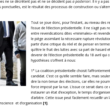
iques ne se décrètent pas et ne se décident pas
a posteriori
. Il n y a p
 ponctuelles, est le résultat des processus de construction ou s’alte
Tout se joue donc, pour l’instant, au niveau des r
l’issue de l’élection présidentielle. Il ne s’agit p
entre revendications dites «minimales» et revend
le piège assimilant la nécessaire rupture révolution
partir d’une critique du réel et de penser en terme
qu’être le fruit des luttes avec sa part de hasard et
devenir de l’élection présidentielle du 18 avril qui 
hypothèses s’offrent à nous:
1° La coalition présidentielle choisit l’affrontem
candidat. C’est ce qu’elle semble faire, mais seul
dire la non-tenue des élections, car elles ne pour
force imposé par la rue. L’issue ce serait dans ce ca
instaurer un état d’exception, le temps d’organiser 
d’arbitre. Cette issue peut facilement recueillir 
nscience et d’organisation
[1]
.