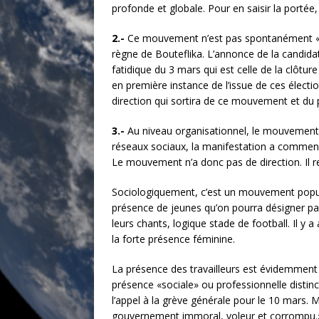
profonde et globale. Pour en saisir la porté
2.-
Ce mouvement n’est pas spontanément «desc
règne de Bouteflika. L’annonce de la candida
fatidique du 3 mars qui est celle de la clôtu
en première instance de l’issue de ces électi
direction qui sortira de ce mouvement et du p
3.-
Au niveau organisationnel, le mouvement a 
réseaux sociaux, la manifestation a commencé
Le mouvement n’a donc pas de direction. Il re
Sociologiquement, c’est un mouvement populai
présence de jeunes qu’on pourra désigner par
leurs chants, logique stade de football. Il y
la forte présence féminine.
La présence des travailleurs est évidemment 
présence «sociale» ou professionnelle distinc
l’appel à la grève générale pour le 10 mars. 
gouvernement immoral, voleur et corrompu.