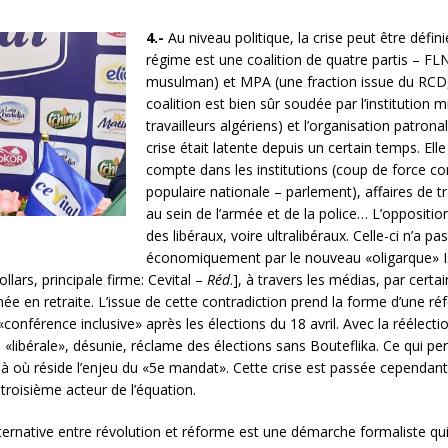
4.-
Au niveau politique, la crise peut être défi
régime est une coalition de quatre partis – FL
musulman) et MPA (une fraction issue du RCD,
coalition est bien sûr soudée par l’institution m
travailleurs algériens) et l’organisation patron
crise était latente depuis un certain temps. El
compte dans les institutions (coup de force co
populaire nationale – parlement), affaires de 
au sein de l’armée et de la police… L’opposition
des libéraux, voire ultralibéraux. Celle-ci n’a pa
économiquement par le nouveau «oligarque» Is
llars, principale firme: Cevital –
Réd
.], à travers les médias, par certa
’armée en retraite. L’issue de cette contradiction prend la forme d’une r
conférence inclusive» après les élections du 18 avril. Avec la réélectio
 «libérale», désunie, réclame des élections sans Bouteflika. Ce qui perm
st là où réside l’enjeu du «5e mandat». Cette crise est passée cependan
roisième acteur de l’équation.
ternative entre révolution et réforme est une démarche formaliste qui 