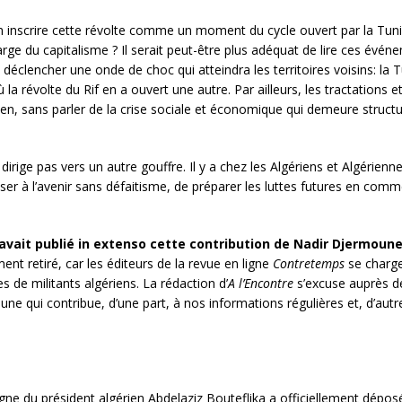
n inscrire cette révolte comme un moment du cycle ouvert par la Tunis
rge du capitalisme ? Il serait peut-être plus adéquat de lire ces événem
déclencher une onde de choc qui atteindra les territoires voisins: la T
la révolte du Rif en a ouvert une autre. Par ailleurs, les tractations e
en, sans parler de la crise sociale et économique qui demeure structu
e dirige pas vers un autre gouffre. Il y a chez les Algériens et Algérienn
nser à l’avenir sans défaitisme, de préparer les luttes futures en co
avait publié in extenso cette contribution de Nadir Djermoune 
nt retiré, car les éditeurs de la revue en ligne
Contretemps
se charge
les de militants algériens. La rédaction d’
A l’Encontre
s’excuse auprès de 
e qui contribue, d’une part, à nos informations régulières et, d’autre 
e du président algérien Abdelaziz Bouteflika a officiellement déposé