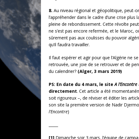
8.
Au niveau régional et géopolitique, peut-o
l’appréhender dans le cadre d’une crise plus la
pleine de rebondissement. Cette révolte peut 
ne s’est pas encore refermée, et le Maroc, où 
sûrement pas aux coulisses du pouvoir algéri
qu’il faudra travailler.
Il faut espérer et agir pour que l’Algérie ne s
retrouvée, une joie de se retrouver et de pe
du calendrier?
(Alger,
3 mars 2019)
PS: En date du 4 mars, le site
A l’Encontre
directement
. Cet article a été momentanéme
soit rigoureux –, de réviser et éditer les artic
son site la première version de Nadir Djermoun
l’Encontre
)
_____
[1]
Dimanche soir 3 mars, l’équipe de campagn