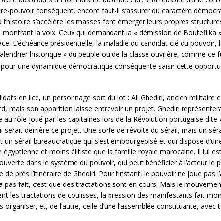
ntre-pouvoir conséquent, encore faut-il s’assurer du caractère démocr
 l’histoire s’accélère les masses font émerger leurs propres structure
n montrant la voix. Ceux qui demandant la « démission de Bouteflika »,
 place. L’échéance présidentielle, la maladie du candidat clé du pouvo
 calendrier historique » du peuple ou de la classe ouvrière, comme ce f
dra pour une dynamique démocratique conséquente saisir cette opportun
idats en lice, un personnage sort du lot : Ali Ghediri, ancien militair
rd, mais son apparition laisse entrevoir un projet. Ghediri représentera
 au rôle joué par les capitaines lors de la Révolution portugaise dite 
 serait derrière ce projet. Une sorte de révolte du sérail, mais un sérai
st un sérail bureaucratique qui s’est embourgeoisé et qui dispose d’un
égyptienne et moins élitiste que la famille royale marocaine. Il lui est
 ouverte dans le système du pouvoir, qui peut bénéficier à l’acteur le pl
e de près l’itinéraire de Ghediri. Pour l’instant, le pouvoir ne joue pas 
e l’a pas fait, c’est que des tractations sont en cours. Mais le mouvement 
ient les tractations de coulisses, la pression des manifestants fait mon
s organiser, et, de l’autre, celle d’une l’assemblée constituante, avec 