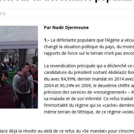
rump sur la “fraude électorale” était une blague de mauvais
NIS
0
 l’option militaire
ETATS-UNIS
Par Nadir Djermoune
res comptent: l’urgence de la démilitarisation de la Police militaire
1.-
La déferlante populaire que l’Algérie a véc
changé la situation politique du pays, du moin
rapports de force sur le terrain n’ont pas enco
La revendication principale qui a déclenché ce
candidature du président sortant Abdelaziz Bou
élu avec 84,99%; dernier mandat en 2014 ave
2004
et 90,24% en 2009, le deuxième chiffre ap
précision des services de «renseignement» –
R
sa maladie et de son infirmité. Ce refus tradui
l’immortalité du régime qui se «cache» derrière 
même terrain de l’éthique, de ce régime «vol
ce déjà la révolte au-delà de ce refus du «5e mandat» pour s’inscrire