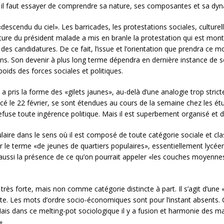
e, il faut essayer de comprendre sa nature, ses composantes et sa dy
endu du ciel». Les barricades, les protestations sociales, culturelle
ture du président malade a mis en branle la protestation qui est mon
re des candidatures. De ce fait, l’issue et l’orientation que prendra 
ons. Son devenir à plus long terme dépendra en dernière instance de so
oids des forces sociales et politiques.
pris la forme des «gilets jaunes», au-delà d’une analogie trop strict
 le 22 février, se sont étendues au cours de la semaine chez les étudi
fuse toute ingérence politique. Mais il est superbement organisé et di
re dans le sens où il est composé de toute catégorie sociale et classe
 le terme «de jeunes de quartiers populaires», essentiellement lycéen
 a aussi la présence de ce qu’on pourrait appeler «les couches moyenne
très forte, mais non comme catégorie distincte à part. Il s’agit d’un
te. Les mots d’ordre socio-économiques sont pour l’instant absents. C
Mais dans ce melting-pot sociologique il y a fusion et harmonie des m
»