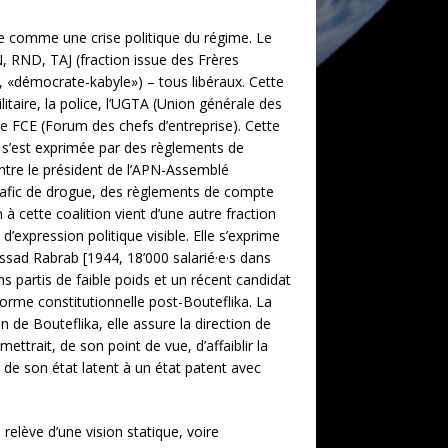
nie comme une crise politique du régime. Le
N, RND, TAJ (fraction issue des Frères
 «démocrate-kabyle») – tous libéraux. Cette
ilitaire, la police, l’UGTA (Union générale des
ale FCE (Forum des chefs d’entreprise). Cette
le s’est exprimée par des règlements de
ntre le président de l’APN-Assemblé
trafic de drogue, des règlements de compte
 à cette coalition vient d’une autre fraction
s d’expression politique visible. Elle s’exprime
sad Rabrab [1944, 18’000 salarié·e·s dans
ins partis de faible poids et un récent candidat
éforme constitutionnelle post-Bouteflika. La
n de Bouteflika, elle assure la direction de
ettrait, de son point de vue, d’affaiblir la
t de son état latent à un état patent avec
relève d’une vision statique, voire