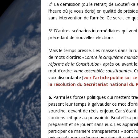
2° La démission (ou le retrait) de Bouteflika
l’heure où je vous écris) en qualité de préside
sans intervention de l’armée. Ce serait en q
3° D’autres scénarios intermédiaires qui von
précédant de nouvelles élections.
Mais le temps presse. Les masses dans la rue 
de mots d’ordre:
«Contre le cinquième mand
réforme de la Constitution»
après ou avant les
mot d’ordre:
«une assemblée constituante»
. C
voix discordante [
voir l’article publié sur 
la résolution du Secrétariat national du Pa
6.
Parmi les forces politiques qui mettent tra
passent leur temps à galvauder ce mot d’ordre
sourdine, devant de réels enjeux. Car s’étant
soutiens critique au pouvoir de Bouteflika po
préparent et se jouent sans eux. Les appareil
participer de manière transparentes » sont ho
universités pour préparer une constituante res