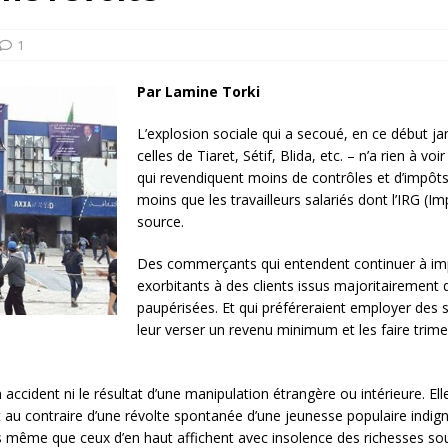
rump sur la “fraude électorale” était une blague de mauvais
NIS
1
 l’option militaire
ETATS-UNIS
Par Lamine Torki
res comptent: l’urgence de la démilitarisation de la Police militaire
L’explosion sociale qui a secoué, en ce début ja
celles de Tiaret, Sétif, Blida, etc. – n’a rien à v
qui revendiquent moins de contrôles et d’impôts
moins que les travailleurs salariés dont l’IRG (Im
source.
Des commerçants qui entendent continuer à impo
exorbitants à des clients
issus majoritairement 
paupérisées. Et qui préféreraient employer des sa
leur verser un revenu minimum et les faire trime
n accident ni le résultat d’une manipulation étrangère ou intérieure. E
agit au contraire d’une révolte spontanée d’une jeunesse populaire indi
rs même que ceux d’en haut affichent avec insolence des richesses so