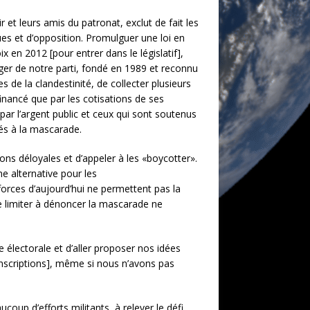
r et leurs amis du patronat, exclut de fait les
iques et d’opposition. Promulguer une loi en
 en 2012 [pour entrer dans le législatif],
xiger de notre parti, fondé en 1989 et reconnu
s de la clandestinité, de collecter plusieurs
 financé que par les cotisations de ses
 par l’argent public et ceux qui sont soutenus
viés à la mascarade.
tions déloyales et d’appeler à les «boycotter».
ne alternative pour les
 forces d’aujourd’hui ne permettent pas la
se limiter à dénoncer la mascarade ne
ne électorale et d’aller proposer nos idées
onscriptions], même si nous n’avons pas
coup d’efforts militants, à relever le défi