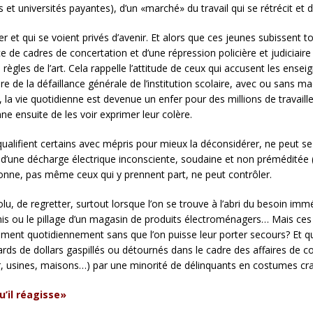
s et universités payantes), d’un «marché» du travail qui se rétrécit et
r et qui se voient privés d’avenir. Et alors que ces jeunes subissent 
e de cadres de concertation et d’une répression policière et judiciaire
 règles de l’art. Cela rappelle l’attitude de ceux qui accusent les ens
e de la défaillance générale de l’institution scolaire, avec ou sans 
, la vie quotidienne est devenue un enfer pour des millions de travaille
onne ensuite de les voir exprimer leur colère.
alifient certains avec mépris pour mieux la déconsidérer, ne peut se 
n, d’une décharge électrique inconsciente, soudaine et non préméditée 
rsonne, pas même ceux qui y prennent part, ne peut contrôler.
olu, de regretter, surtout lorsque l’on se trouve à l’abri du besoin imméd
is ou le pillage d’un magasin de produits électroménagers… Mais ces 
ument quotidiennement sans que l’on puisse leur porter secours? Et que
ds de dollars gaspillés ou détournés dans le cadre des affaires de co
ier, usines, maisons…) par une minorité de délinquants en costumes cr
’il réagisse»