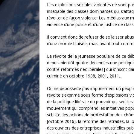
Les explosions sociales violentes ne sont pas
insatiable des classes dominantes qui s’attaq
révolter de façon violente. Les médias aux m
violence d’une police et d’une justice de cla
Il convient donc de refuser de se laisser abu
d’une morale biaisée, mais avant tout comme 
La révolte de la jeunesse populaire de ce déb
depuis bientôt quatre décennies une politique
contre-réformes néolibérales] qui s’inscrit d
culminé en octobre 1988, 2001, 2011…
On ne dépossède pas impunément un peuple sans
révolte s’exprime sous forme d’explosions vio
de la politique libérale du pouvoir qui sert l
mouvement qui comprend les initiatives populai
schiste, les actions de protestation des chôme
[octobre 2016], la réforme des retraites, la 
des ouvriers des entreprises industrielles pub