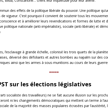
, Blida, Constantine… crient leur inquiétude pour leur avenir.
n des effets de la politique libérale du pouvoir. Une politique qu’un
s de vigueur. C’est pourquoi il convient de soutenir tous les mouvement
 conscience et à améliorer leurs revendications et formes de lutte et d’
olitique nationale (anti-impérialiste), sociale (anti-libérale) et démocr
)
res, l’esclavage à grande échelle, colonisé les trois quarts de la planèt
ses, déversé des défoliants et autres bombes au napalm sur des contr
miques ainsi que les armes à sous-munitions au cours de leurs guerr
*****
ST sur les élections législatives
i socialiste des travailleurs) ne se fait aucune illusion sur les procha
orteront ni les changements démocratiques qui mettent un terme à l’a
n sociale de la majorité des masses populaires écrasées par l’austérité,