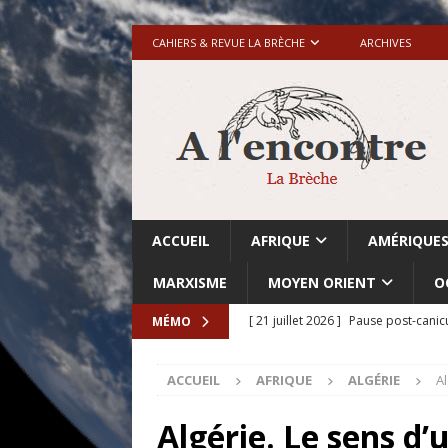
CAHIERS & REVUE LA BRÈCHE
ARCHIVES
ACCUEIL
AFRIQUE
AMÉRIQUE
MARXISME
MOYEN ORIENT
O
[ 21 juillet 2026 ]
Pause post-canic
MÉMO
[ 20 juillet 2026 ]
Grande-Bretagne-
ACCUEIL
AFRIQUE
ALGÉRIE
Al
[ 18 juillet 2026 ]
Israël-Palestine.
avant les élections du 27 octobre»
Algérie. Le sens d’