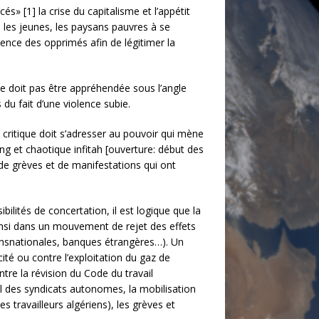
» [1] la crise du capitalisme et l’appétit
, les jeunes, les paysans pauvres à se
ence des opprimés afin de légitimer la
 ne doit pas être appréhendée sous l’angle
u fait d’une violence subie.
 critique doit s’adresser au pouvoir qui mène
ong et chaotique infitah [ouverture: début des
 de grèves et de manifestations qui ont
lités de concertation, il est logique que la
ainsi dans un mouvement de rejet des effets
(transnationales, banques étrangères…). Un
ité ou contre l’exploitation du gaz de
ntre la révision du Code du travail
pel des syndicats autonomes, la mobilisation
 travailleurs algériens), les grèves et