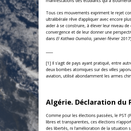
manifestations des étudiants qui à Boumerdes
Tous ces mouvements expriment le rejet commu
ultralibérale rêve d’appliquer avec encore plu
aider à se construire, à élever leur niveau de
convergence et de leur donner une perspective p
dans
El Kathwa Oumalia
, janvier-février 2017
____
[1] Il s’agit de pays ayant pratiqué, entre aut
deux bombes atomiques sur des villes japonai
aviation, utilisé abondamment les armes chi
Algérie. Déclaration du P
Comme pour les élections passées, le PST (Part
libres et transparentes, ces élections n’app
des libertés, ni l’amélioration de la situatio