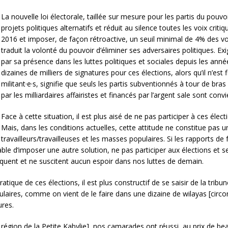
La nouvelle loi électorale, taillée sur mesure pour les partis du pouvoi
projets politiques alternatifs et réduit au silence toutes les voix crit
2016 et imposer, de façon rétroactive, un seuil minimal de 4% des voix
traduit la volonté du pouvoir d’éliminer ses adversaires politiques. E
par sa présence dans les luttes politiques et sociales depuis les année
dizaines de milliers de signatures pour ces élections, alors qu’il n’est
militant·e·s, signifie que seuls les partis subventionnés à tour de bras
par les milliardaires affairistes et financés par l’argent sale sont con
Face à cette situation, il est plus aisé de ne pas participer à ces élec
Mais, dans les conditions actuelles, cette attitude ne constitue pas u
travailleurs/travailleuses et les masses populaires. Si les rapports de
able d’imposer une autre solution, ne pas participer aux élections et 
uent et ne suscitent aucun espoir dans nos luttes de demain.
tique de ces élections, il est plus constructif de se saisir de la tribu
pulaires, comme on vient de le faire dans une dizaine de wilayas [circ
ures.
a région de la Petite Kabylie], nos camarades ont réussi, au prix de beau