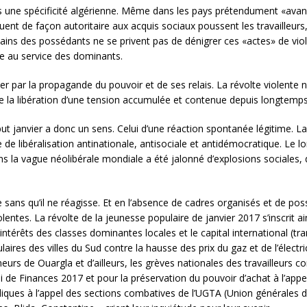
 une spécificité algérienne. Même dans les pays prétendument «avancés
uent de façon autoritaire aux acquis sociaux poussent les travailleurs
ains des possédants ne se privent pas de dénigrer ces «actes» de viol
sse au service des dominants.
ser par la propagande du pouvoir et de ses relais. La révolte violente
la libération d’une tension accumulée et contenue depuis longtemps d
ut janvier a donc un sens. Celui d’une réaction spontanée légitime. La
 de libéralisation antinationale, antisociale et antidémocratique. Le l
ans la vague néolibérale mondiale a été jalonné d’explosions sociales,
 qu’il ne réagisse. Et en l’absence de cadres organisés et de possibi
lentes. La révolte de la jeunesse populaire de janvier 2017 s’inscrit 
es intérêts des classes dominantes locales et le capital international 
res des villes du Sud contre la hausse des prix du gaz et de l’électric
urs de Ouargla et d’ailleurs, les grèves nationales des travailleurs co
loi de Finances 2017 et pour la préservation du pouvoir d’achat à l’ap
liques à l’appel des sections combatives de l’UGTA (Union générales des