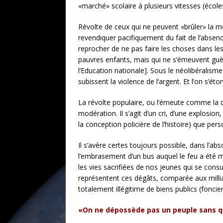
«marché» scolaire à plusieurs vitesses (école
Révolte de ceux qui ne peuvent «brûler» la me
revendiquer pacifiquement du fait de l’absenc
reprocher de ne pas faire les choses dans les
pauvres enfants, mais qui ne s’émeuvent guèr
l’Education nationale]. Sous le néolibéralisme
subissent la violence de l’argent. Et l’on s’ét
La révolte populaire, ou l’émeute comme la qu
modération. Il s’agit d’un cri, d’une explosio
la conception policière de l’histoire) que pe
Il s’avère certes toujours possible, dans l’abs
l’embrasement d’un bus auquel le feu a été m
les vies sacrifiées de nos jeunes qui se cons
représentent ces dégâts, comparée aux milliar
totalement illégitime de biens publics (fonc
«On ne dépossède pas un peuple sans qu