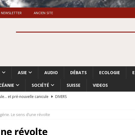
NEWSLETTER
ANCIEN SITE
S
ASIE
AUDIO
DÉBATS
ECOLOGIE
CÉANIE
SOCIÉTÉ
SUISSE
VIDEOS
ule… et pré-nouvelle canicule
DIVERS
Dossier. «Le message de Makerfield» (1)
GRANDE-BRETAGNE
gérie. Le sens d’une révolte
 «Accentuation du nettoyage ethnique en Cisjordanie et à Gaza
ISRAËL
une révolte