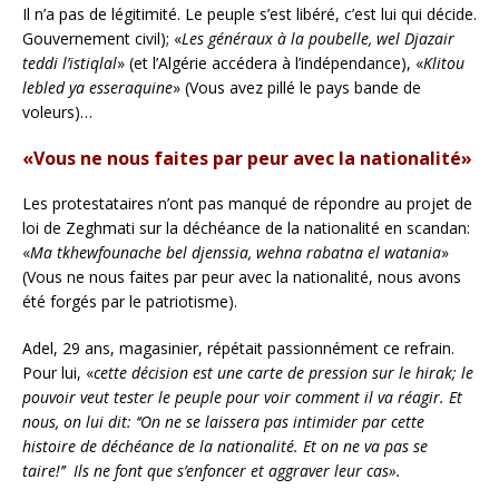
Il n’a pas de légitimité. Le peuple s’est libéré, c’est lui qui décide.
Gouvernement civil); «
Les généraux à la poubelle, wel Djazair
teddi l’istiqlal
» (et l’Algérie accédera à l’indépendance), «
Klitou
lebled ya esseraquine
» (Vous avez pillé le pays bande de
voleurs)…
«Vous ne nous faites par peur avec la nationalité»
Les protestataires n’ont pas manqué de répondre au projet de
loi de Zeghmati sur la déchéance de la nationalité en scandan:
«
Ma tkhewfounache bel djenssia, wehna rabatna el watania
»
(Vous ne nous faites par peur avec la nationalité, nous avons
été forgés par le patriotisme).
Adel, 29 ans, magasinier, répétait passionnément ce refrain.
Pour lui, «
cette décision est une carte de pression sur le hirak; le
pouvoir veut tester le peuple pour voir comment il va réagir. Et
nous, on lui dit: ‘‘On ne se laissera pas intimider par cette
histoire de déchéance de la nationalité. Et on ne va pas se
taire!’’ Ils ne font que s’enfoncer et aggraver leur cas».