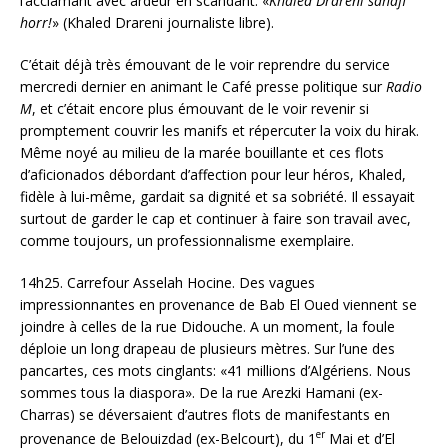
l’acclamant avec ardeur en scandant: «
Khaled Drareni sahafi
horr!
» (Khaled Drareni journaliste libre).
C’était déjà très émouvant de le voir reprendre du service
mercredi dernier en animant le Café presse politique sur
Radio
M
, et c’était encore plus émouvant de le voir revenir si
promptement couvrir les manifs et répercuter la voix du hirak.
Même noyé au milieu de la marée bouillante et ces flots
d’aficionados débordant d’affection pour leur héros, Khaled,
fidèle à lui-même, gardait sa dignité et sa sobriété. Il essayait
surtout de garder le cap et continuer à faire son travail avec,
comme toujours, un professionnalisme exemplaire.
14h25. Carrefour Asselah Hocine. Des vagues
impressionnantes en provenance de Bab El Oued viennent se
joindre à celles de la rue Didouche. A un moment, la foule
déploie un long drapeau de plusieurs mètres. Sur l’une des
pancartes, ces mots cinglants: «41 millions d’Algériens. Nous
sommes tous la diaspora». De la rue Arezki Hamani (ex-
Charras) se déversaient d’autres flots de manifestants en
er
provenance de Belouizdad (ex-Belcourt), du 1
Mai et d’El