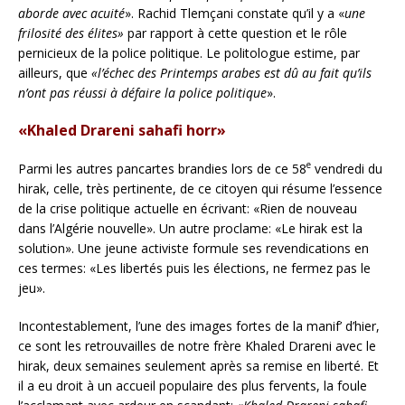
aborde avec acuité
». Rachid Tlemçani constate qu’il y a «
une
frilosité des élites»
par rapport à cette question et le rôle
pernicieux de la police politique. Le politologue estime, par
ailleurs, que
«l’échec des Printemps arabes est dû au fait qu’ils
n’ont pas réussi à défaire la police politique
».
«Khaled Drareni sahafi horr»
e
Parmi les autres pancartes brandies lors de ce 58
vendredi du
hirak, celle, très pertinente, de ce citoyen qui résume l’essence
de la crise politique actuelle en écrivant: «Rien de nouveau
dans l’Algérie nouvelle». Un autre proclame: «Le hirak est la
solution». Une jeune activiste formule ses revendications en
ces termes: «Les libertés puis les élections, ne fermez pas le
jeu».
Incontestablement, l’une des images fortes de la manif’ d’hier,
ce sont les retrouvailles de notre frère Khaled Drareni avec le
hirak, deux semaines seulement après sa remise en liberté. Et
il a eu droit à un accueil populaire des plus fervents, la foule