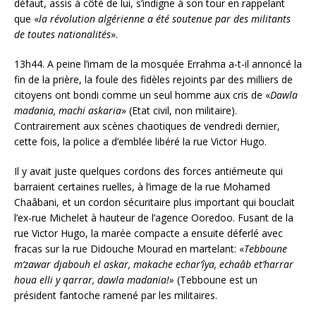
défaut, assis à côté de lui, s’indigne à son tour en rappelant
que «
la révolution algérienne a été soutenue par des militants
de toutes nationalités
».
13h44. A peine l’imam de la mosquée Errahma a-t-il annoncé la
fin de la prière, la foule des fidèles rejoints par des milliers de
citoyens ont bondi comme un seul homme aux cris de «
Dawla
madania, machi askaria
» (Etat civil, non militaire).
Contrairement aux scènes chaotiques de vendredi dernier,
cette fois, la police a d’emblée libéré la rue Victor Hugo.
Il y avait juste quelques cordons des forces antiémeute qui
barraient certaines ruelles, à l’image de la rue Mohamed
Chaâbani, et un cordon sécuritaire plus important qui bouclait
l’ex-rue Michelet à hauteur de l’agence Ooredoo. Fusant de la
rue Victor Hugo, la marée compacte a ensuite déferlé avec
fracas sur la rue Didouche Mourad en martelant: «
Tebboune
m’zawar djabouh el askar, makache echar’îya, echaâb et’harrar
houa elli y qarrar, dawla madania!»
(Tebboune est un
président fantoche ramené par les militaires.