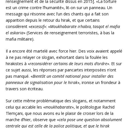
renseignement et de la sécurité dissus en 2015]. «La torture
est un crime contre l’humanité», lit-on sur un panneau. Un
message qui résonne avec l’un des chants qui a fait son
apparition depuis le retour du hirak, et que certains
considèrent «
excessif
»: «
Moukhabarate irhabia, tasqot el mafia
el askaria
» (Services de renseignement terroristes, à bas la
mafia militaire).
Il a encore été martelé avec force hier. Des voix avaient appelé
à ne pas relayer ce slogan, exhortant dans la foulée les
hirakistes à «
reconsidérer certains de leurs mots d’ordre
». Et sur
ce sujet aussi, les réponses par pancartes interposées n’ont
pas manqué. «
Bientôt un comité national pour installer des
panneaux de signalisation pour le hirak
», ironise un frondeur à
travers son écriteau.
Sur cette même problématique des slogans, et notamment
celui qui accable les «
moukhabarate
», le politologue Rachid
Tlemçani, que nous avons eu le plaisir de croiser lors de la
marche d’hier, observe que «
cela pose une question absolument
centrale qui est celle de la police politique, et que le hirak