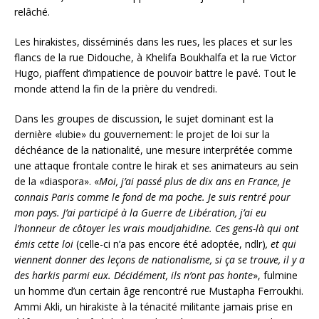
relâché.
Les hirakistes, disséminés dans les rues, les places et sur les
flancs de la rue Didouche, à Khelifa Boukhalfa et la rue Victor
Hugo, piaffent d’impatience de pouvoir battre le pavé. Tout le
monde attend la fin de la prière du vendredi.
Dans les groupes de discussion, le sujet dominant est la
dernière «lubie» du gouvernement: le projet de loi sur la
déchéance de la nationalité, une mesure interprétée comme
une attaque frontale contre le hirak et ses animateurs au sein
de la «diaspora». «
Moi, j’ai passé plus de dix ans en France, je
connais Paris comme le fond de ma poche. Je suis rentré pour
mon pays. J’ai participé à la Guerre de Libération, j’ai eu
l’honneur de côtoyer les vrais moudjahidine. Ces gens-là qui ont
émis cette loi
(celle-ci n’a pas encore été adoptée, ndlr)
, et qui
viennent donner des leçons de nationalisme, si ça se trouve, il y a
des harkis parmi eux. Décidément, ils n’ont pas honte
», fulmine
un homme d’un certain âge rencontré rue Mustapha Ferroukhi.
Ammi Akli, un hirakiste à la ténacité militante jamais prise en