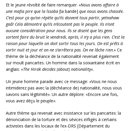
Et le jeune révolté de faire remarquer: «
Nous avons affaire à
une mafia pire que la îssaba
[la bande]
que nous avons chassée.
C’est pour ça qu’on répète qu’ils doivent tous partir, yetnahaw
gaâ! Cela démontre qu’ils n’écoutent pas le peuple. Ils n’ont
aucune considération pour nous. Ils se disent que les gens
sortent faire du bruit le vendredi, après, il n’y a plus rien. C’est la
raison pour laquelle on doit sortir tous les jours. On est prêts à
sortir nuit et jour et on ne s’arrêtera pas
.
On ne lâche rien
.» Ce
thème de la déchéance de la nationalité revenait également
sur moult pancartes. Un homme dans la soixantaine écrit en
anglais:
«The Hirak decides (about) nationality».
Un jeune homme parade avec ce message: «Vous ne nous
intimiderez pas avec la (déchéance de) nationalité, nous vous
savons sans légitimité». Un autre déplore: «Encore une fois,
vous avez déçu le peuple».
Autre thème qui revenait avec insistance sur les pancartes: la
dénonciation de la torture et des sévices infligés à certains
activistes dans les locaux de l’ex-DRS [Département du