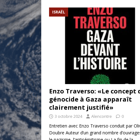
[ 17 juillet 2026 ]
«Le discours de T
ISRAËL
goût… et une menace»
ETATS-U
[ 17 juillet 2026 ]
Iran. Le retour de
[ 14 juin 2020 ]
Brésil. Les vies noi
* LA UNE
Enzo Traverso: «Le concept 
génocide à Gaza apparaît
clairement justifié»
3 octobre 2024
Alencontre
0
Entretien avec Enzo Traverso conduit par Oli
Doubre Auteur d’un grand nombre d’ouvrage
le nazisme, l’antisémitisme ou La fin de la