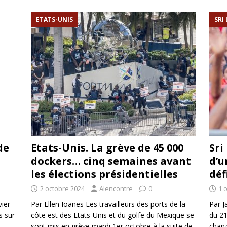
rump sur la “fraude électorale” était une blague de mauvais
ETATS-UNIS
SRI
NIS
 l’option militaire
ETATS-UNIS
res comptent: l’urgence de la démilitarisation de la Police militaire
de
Etats-Unis. La grève de 45 000
Sri
dockers… cinq semaines avant
d’u
les élections présidentielles
déf
2 octobre 2024
Alencontre
0
1 
vier
Par Ellen Ioanes Les travailleurs des ports de la
Par J
s sur
côte est des Etats-Unis et du golfe du Mexique se
du 21
sont mis en grève mardi 1er octobre à la suite de
chang