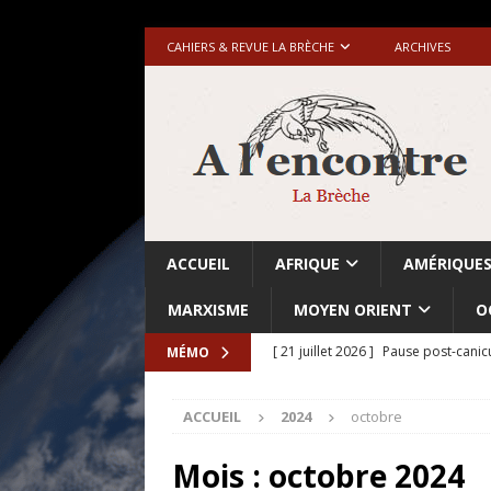
CAHIERS & REVUE LA BRÈCHE
ARCHIVES
ACCUEIL
AFRIQUE
AMÉRIQUE
MARXISME
MOYEN ORIENT
O
[ 21 juillet 2026 ]
Pause post-canic
MÉMO
[ 20 juillet 2026 ]
Grande-Bretagne-
ACCUEIL
2024
octobre
[ 18 juillet 2026 ]
Israël-Palestine.
avant les élections du 27 octobre»
Mois :
octobre 2024