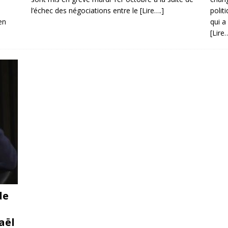
l’échec des négociations entre le
[Lire….]
polit
en
qui a
[Lire…
de
aël