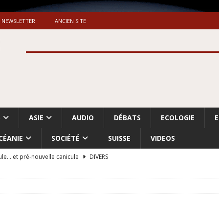
NEWSLETTER
ANCIEN SITE
S
ASIE
AUDIO
DÉBATS
ECOLOGIE
CÉANIE
SOCIÉTÉ
SUISSE
VIDEOS
ule… et pré-nouvelle canicule
DIVERS
Dossier. «Le message de Makerfield» (1)
GRANDE-BRETAGNE
 «Accentuation du nettoyage ethnique en Cisjordanie et à Gaza
ISRAËL