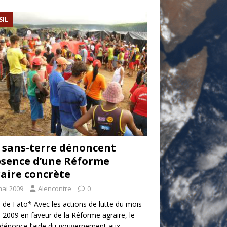
SIL
 sans-terre dénoncent
bsence d’une Réforme
aire concrète
mai 2009
Alencontre
0
l de Fato* Avec les actions de lutte du mois
il 2009 en faveur de la Réforme agraire, le
dénonce l’aide du gouvernement aux