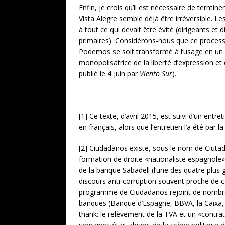
Enfin, je crois qu’il est nécessaire de termi
Vista Alegre semble déjà être irréversible. L
à tout ce qui devait être évité (dirigeants 
primaires). Considérons-nous que ce processus
Podemos se soit transformé à l’usage en un par
monopolisatrice de la liberté d’expression 
publié le 4 juin par
Viento Sur
).
____
[1] Ce texte, d’avril 2015, est suivi d’un entr
en français, alors que l’entretien l’a été par l
[2] Ciudadanos existe, sous le nom de Ciutad
formation de droite «nationaliste espagnole»
de la banque Sabadell (l’une des quatre plus
discours anti-corruption souvent proche de ce
programme de Ciudadanos rejoint de nombre
banques (Banque d’Espagne, BBVA, la Caixa, 
thank: le relèvement de la TVA et un «contrat 