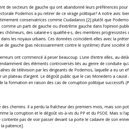
nt de secteurs de gauche qui ont abandonné leurs préférences pour
lectorale Podemos a pu retirer de ce virage politique? A notre avis: bie
itimement conservatrices comme Ciudadanos [2] plutôt que Podemos; de
ît comme un parti de gauche ou d’extrême gauche dans l’opinion publi
 chômeurs, des salarié·e·s qualifié·e·s, des membres progressistes de
nt dans les noyaux urbains. Ces données coïncident-elles avec la prét
ique de gauche (pas nécessairement contre le système) d’une société du
 erreurs ont commencé à peser beaucoup. L’une d’entre elles, au-delà 
ndamment des éléments controversés liés au genre de conduite qu’a ét
 chaînes de télévision par les dirigeants de Podemos, laquelle a eu un 
ur un plateau d’argent. Le dégoût public que le cas Monedero a causé 
e la formation en raison des cas de corruption politique successifs (
des chemins. Il a perdu la fraîcheur des premiers mois, mais son pot
me la corruption et le dégoût vis-à-vis du PP et du PSOE. Mais si l’a
 se contente pas de voir passer devant sa porte le cadavre de son enne
la patience].