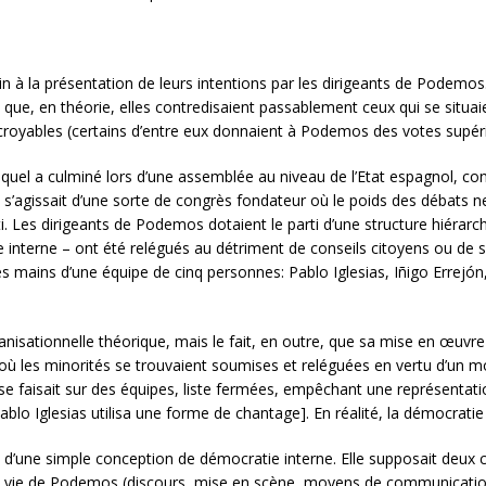
 à la présentation de leurs intentions par les dirigeants de Podemos
s que, en théorie, elles contredisaient passablement ceux qui se situa
royables (certains d’entre eux donnaient à Podemos des votes supéri
, lequel a culminé lors d’une assemblée au niveau de l’Etat espagnol, 
Il s’agissait d’une sorte de congrès fondateur où le poids des débats n
. Les dirigeants de Podemos dotaient le parti d’une structure hiérarchi
vie interne – ont été relégués au détriment de conseils citoyens ou de 
s mains d’une équipe de cinq personnes: Pablo Iglesias, Iñigo Errejó
ganisationnelle théorique, mais le fait, en outre, que sa mise en œuvre
ù les minorités se trouvaient soumises et reléguées en vertu d’un m
 se faisait sur des équipes, liste fermées, empêchant une représentation
ablo Iglesias utilisa une forme de chantage]. En réalité, la démocratie
n d’une simple conception de démocratie interne. Elle supposait deux 
e la vie de Podemos (discours, mise en scène, moyens de communicatio