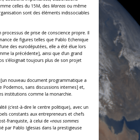
 comme celles du 15M, des
Mareas
ou même
-organisation sont des éléments indissociables
n processus de prise de conscience propre. Il
enance de figures telles que Pablo Echenique
’une des eurodéputées, elle a été élue lors
me la précédente], ainsi que d’un grand
s’éloignait toujours plus de son projet
ue [un nouveau document programmatique a
 Podemos, sans discussions internes] et,
des institutions comme la monarchie.
té (c’est-à-dire le centre politique), avec un
appels constants aux entrepreneurs et chefs
st-franquiste, à celui de
«nous sommes
lié par Pablo Iglesias dans la prestigieuse