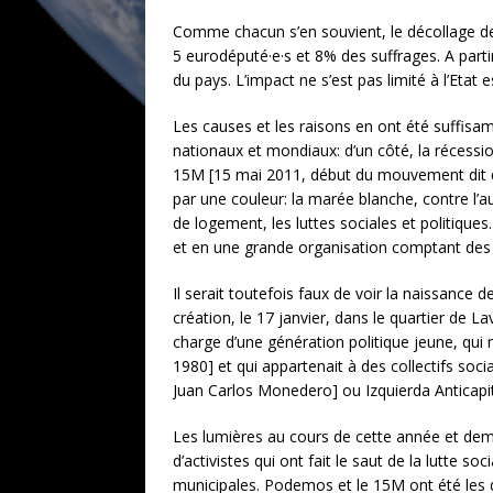
Comme chacun s’en souvient, le décollage d
5 eurodéputé·e·s et 8% des suffrages. A part
du pays. L’impact ne s’est pas limité à l’Etat
Les causes et les raisons en ont été suffisam
nationaux et mondiaux: d’un côté, la récessi
15M [15 mai 2011, début du mouvement dit des
par une couleur: la marée blanche, contre l’au
de logement, les luttes sociales et politiqu
et en une grande organisation comptant des 
Il serait toutefois faux de voir la naissanc
création, le 17 janvier, dans le quartier de 
charge d’une génération politique jeune, qui n
1980] et qui appartenait à des collectifs soc
Juan Carlos Monedero] ou Izquierda Anticapit
Les lumières au cours de cette année et demi
d’activistes qui ont fait le saut de la lutte s
municipales. Podemos et le 15M ont été les d