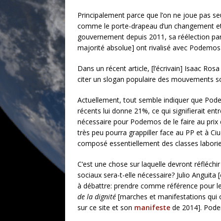
Principalement parce que l’on ne joue pas seu
comme le porte-drapeau d’un changement et 
gouvernement depuis 2011, sa réélection par
majorité absolue] ont rivalisé avec Podemos 
Dans un récent article, [l’écrivain] Isaac Rosa 
citer un slogan populaire des mouvements so
Actuellement, tout semble indiquer que Podem
récents lui donne 21%, ce qui signifierait entre
nécessaire pour Podemos de le faire au prix d
très peu pourra grappiller face au PP et à Ci
composé essentiellement des classes laborie
C’est une chose sur laquelle devront réfléch
sociaux sera-t-elle nécessaire? Julio Anguit
à débattre: prendre comme référence pour les 
de la dignité
[marches et manifestations qui o
sur ce site et son
manifeste
de 2014]. Podem