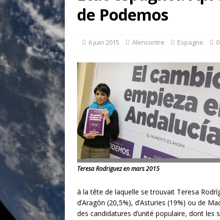
[ 17 juillet 2026 ]
«Le discours de T
de Podemos
et une menace»
ETATS-UNIS
[ 17 juillet 2026 ]
Iran. Le retour de
6 juin 2015
Alencontre
Espagne
0
[ 14 juin 2020 ]
Brésil. Les vies noi
* LA UNE
Teresa Rodriguez en mars 2015
à la tête de laquelle se trouvait Teresa Ro
d’Aragón (20,5%), d’Asturies (19%) ou de Ma
des candidatures d’unité populaire, dont les