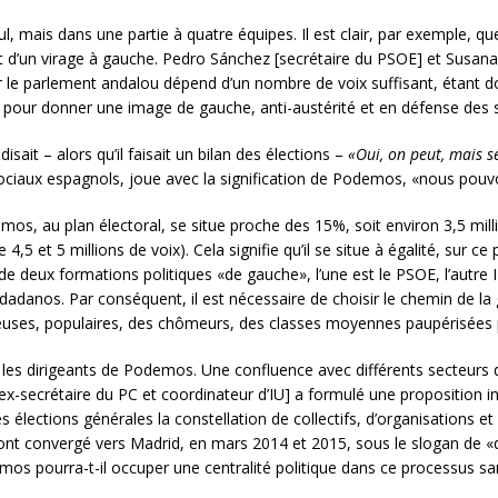
l, mais dans une partie à quatre équipes. Il est clair, par exemple, qu
d’un virage à gauche. Pedro Sánchez [secrétaire du PSOE] et Susana 
 le parlement andalou dépend d’un nombre de voix suffisant, étant 
pour donner une image de gauche, anti-austérité et en défense des s
disait – alors qu’il faisait un bilan des élections –
«Oui, on peut, mais 
ciaux espagnols, joue avec la signification de Podemos, «nous pouvon
os, au plan électoral, se situe proche des 15%, soit environ 3,5 mil
 4,5 et 5 millions de voix). Cela signifie qu’il se situe à égalité, sur ce
e deux formations politiques «de gauche», l’une est le PSOE, l’autre Iz
udadanos. Par conséquent, il est nécessaire de choisir le chemin de l
uses, populaires, des chômeurs, des classes moyennes paupérisées pa
ir les dirigeants de Podemos. Une confluence avec différents secteur
a [ex-secrétaire du PC et coordinateur d’IU] a formulé une proposition
élections générales la constellation de collectifs, d’organisations e
nt convergé vers Madrid, en mars 2014 et 2015, sous le slogan de «du pa
os pourra-t-il occuper une centralité politique dans ce processus s