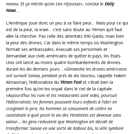
niveau. Et ça mérite qu’on s’en réjouisse»
, conclut le
Daily
News
…
L’Amérique joue donc un peu à se faire peur… Mais pour ce qui
est de la peur, la vraie… c’est sans doute au Yémen qu’il faut
aller la chercher. Pas celle des attentats d’Al-Qaida, mais bien
la peur des drones. Car dans le même temps où Washington
fermait ses ambassades, évacuait ses personnels et
demandait aux civils américains de quitter le pays, les Etats-
Unis ont lancé au moins quatre bombardements de drones
durant les dix derniers jours…
«Dimanche les drones américains
ont survolé Sanaa, pendant près de dix heures»,
rappelle Hakim
Almasmari, l’éditorialiste du
Yémen Post
et c’était bien la
première fois qu’on les voyait dans le ciel de la capitale.
«Aujourd’hui les rues et les restaurants sont vides, poursuit
l’éditorialiste; les femmes poussent leurs enfants à l’abri en
craignant le pire; les hommes se consument de colère en
constatant à quel point la vie des Yéménites est devenue sans
valeur… les gens redoutent que Washington ait décidé de
transformer Sanaa en une sorte de Kaboul bis, la ville symbole