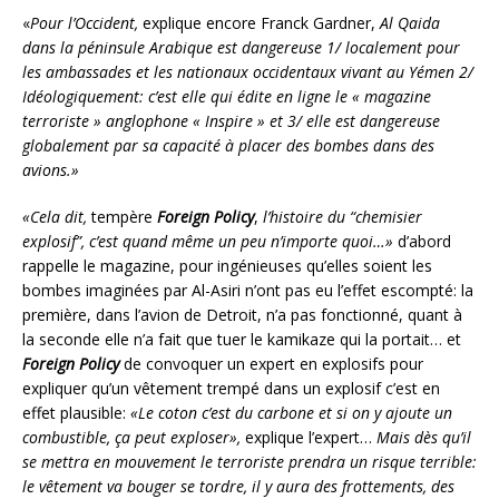
«
Pour l’Occident,
explique encore Franck Gardner,
Al Qaida
dans la péninsule Arabique est dangereuse 1/ localement pour
les ambassades et les nationaux occidentaux vivant au Yémen 2/
Idéologiquement: c’est elle qui édite en ligne le « magazine
terroriste » anglophone « Inspire » et 3/ elle est dangereuse
globalement par sa capacité à placer des bombes dans des
avions.»
«Cela dit,
tempère
Foreign Policy
,
l’histoire du “chemisier
explosif”, c’est quand même un peu n’importe quoi…»
d’abord
rappelle le magazine, pour ingénieuses qu’elles soient les
bombes imaginées par Al-Asiri n’ont pas eu l’effet escompté: la
première, dans l’avion de Detroit, n’a pas fonctionné, quant à
la seconde elle n’a fait que tuer le kamikaze qui la portait… et
Foreign Policy
de convoquer un expert en explosifs pour
expliquer qu’un vêtement trempé dans un explosif c’est en
effet plausible:
«Le coton c’est du carbone et si on y ajoute un
combustible, ça peut exploser»,
explique l’expert…
Mais dès qu’il
se mettra en mouvement le terroriste prendra un risque terrible:
le vêtement va bouger se tordre, il y aura des frottements, des