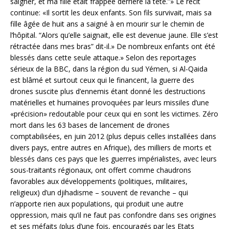
saigner, et ma fille était frappée derrière la tête.”» Le récit
continue: «Il sortit les deux enfants. Son fils survivait, mais sa
fille âgée de huit ans a saigné à en mourir sur le chemin de
l’hôpital. “Alors qu’elle saignait, elle est devenue jaune. Elle s’est
rétractée dans mes bras” dit-il.» De nombreux enfants ont été
blessés dans cette seule attaque.» Selon des reportages
sérieux de la BBC, dans la région du sud Yémen, si Al-Qaida
est blâmé et surtout ceux qui le financent, la guerre des
drones suscite plus d’ennemis étant donné les destructions
matérielles et humaines provoquées par leurs missiles d’une
«précision» redoutable pour ceux qui en sont les victimes. Zéro
mort dans les 63 bases de lancement de drones
comptabilisées, en juin 2012 (plus depuis celles installées dans
divers pays, entre autres en Afrique), des milliers de morts et
blessés dans ces pays que les guerres impérialistes, avec leurs
sous-traitants régionaux, ont offert comme chaudrons
favorables aux développements (politiques, militaires,
religieux) d’un djihadisme – souvent de revanche – qui
n’apporte rien aux populations, qui produit une autre
oppression, mais qu’il ne faut pas confondre dans ses origines
et ses méfaits (plus d’une fois, encouragés par les Etats