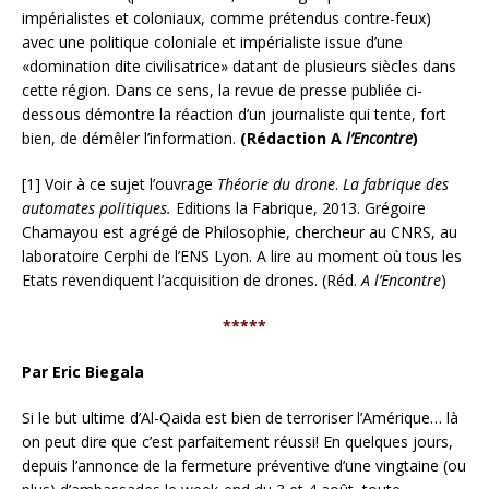
impérialistes et coloniaux, comme prétendus contre-feux)
avec une politique coloniale et impérialiste issue d’une
«domination dite civilisatrice» datant de plusieurs siècles dans
cette région. Dans ce sens, la revue de presse publiée ci-
dessous démontre la réaction d’un journaliste qui tente, fort
bien, de démêler l’information.
(Rédaction A
l’Encontre
)
[1] Voir à ce sujet l’ouvrage
Théorie du drone
.
La fabrique des
automates politiques.
Editions la Fabrique, 2013. Grégoire
Chamayou est agrégé de Philosophie, chercheur au CNRS, au
laboratoire Cerphi de l’ENS Lyon. A lire au moment où tous les
Etats revendiquent l’acquisition de drones. (Réd.
A l’Encontre
)
*****
Par Eric Biegala
Si le but ultime d’Al-Qaida est bien de terroriser l’Amérique… là
on peut dire que c’est parfaitement réussi! En quelques jours,
depuis l’annonce de la fermeture préventive d’une vingtaine (ou