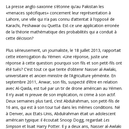
La presse anglo-saxonne s’étonne qu’au Pakistan les
«menaces spécifiques» concernent leur représentation à
Lahore, une ville qui n’a pas connu d’attentat à l’opposé de
Karachi, Peshawar ou Quetta. Est-ce une application erronée
de la théorie mathématique des probabilités qui a conduit à
cette décision?
Plus sérieusement, un journaliste, le 18 juillet 2013, rapportait
cette interrogation du Yémen: «Une réponse, juste une
réponse à cette question: pourquoi son fils et son petit-fils ont
été tués? C’est tout ce que tente d’obtenir Nasser al-Awlaki,
universitaire et ancien ministre de l’Agriculture yéménite. En
septembre 2011, Anwar, son fils, suspecté d’être en relation
avec Al-Qaida, est tué par un tir de drone américain au Yémen.
Il n’y avait ni preuve de son implication, ni crime à son actif.
Deux semaines plus tard, c’est Abdulrahman, son petit-fils de
16 ans, qui est à son tour tué dans les mêmes conditions. Né
à Denver, aux Etats-Unis, Abdulrahman était un adolescent
américain typique: il écoutait Snoop Dogg, regardait
Les
Simpson
et lisait Harry Potter. Il y a deux ans, Nasser al-Awlaki