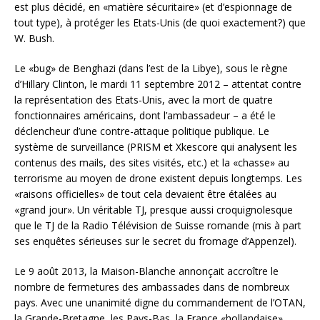
est plus décidé, en «matière sécuritaire» (et d’espionnage de
tout type), à protéger les Etats-Unis (de quoi exactement?) que
W. Bush.
Le «bug» de Benghazi (dans l’est de la Libye), sous le règne
d’Hillary Clinton, le mardi 11 septembre 2012 – attentat contre
la représentation des Etats-Unis, avec la mort de quatre
fonctionnaires américains, dont l’ambassadeur – a été le
déclencheur d’une contre-attaque politique publique. Le
système de surveillance (PRISM et Xkescore qui analysent les
contenus des mails, des sites visités, etc.) et la «chasse» au
terrorisme au moyen de drone existent depuis longtemps. Les
«raisons officielles» de tout cela devaient être étalées au
«grand jour». Un véritable TJ, presque aussi croquignolesque
que le TJ de la Radio Télévision de Suisse romande (mis à part
ses enquêtes sérieuses sur le secret du fromage d’Appenzel).
Le 9 août 2013, la Maison-Blanche annonçait accroître le
nombre de fermetures des ambassades dans de nombreux
pays. Avec une unanimité digne du commandement de l’OTAN,
la Grande-Bretagne, les Pays-Bas, la France «hollandaise»,