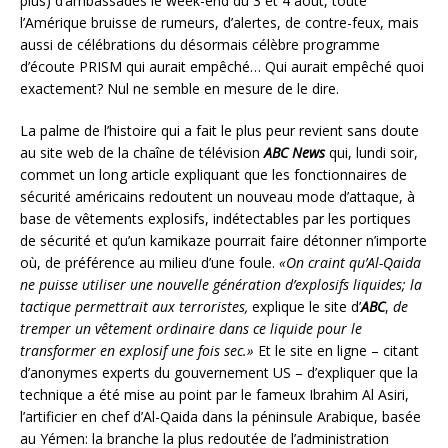
plus) d’ambassades le week-end du 3 et 4 août, toute
l’Amérique bruisse de rumeurs, d’alertes, de contre-feux, mais
aussi de célébrations du désormais célèbre programme
d’écoute PRISM qui aurait empêché… Qui aurait empêché quoi
exactement? Nul ne semble en mesure de le dire.
La palme de l’histoire qui a fait le plus peur revient sans doute
au site web de la chaîne de télévision
ABC News
qui, lundi soir,
commet un long article expliquant que les fonctionnaires de
sécurité américains redoutent un nouveau mode d’attaque, à
base de vêtements explosifs, indétectables par les portiques
de sécurité et qu’un kamikaze pourrait faire détonner n’importe
où, de préférence au milieu d’une foule.
«On craint qu’Al-Qaida
ne puisse utiliser une nouvelle génération d’explosifs liquides; la
tactique permettrait aux terroristes,
explique le site d’
ABC
,
de
tremper un vêtement ordinaire dans ce liquide pour le
transformer en explosif une fois sec.»
Et le site en ligne – citant
d’anonymes experts du gouvernement US – d’expliquer que la
technique a été mise au point par le fameux Ibrahim Al Asiri,
l’artificier en chef d’Al-Qaida dans la péninsule Arabique, basée
au Yémen: la branche la plus redoutée de l’administration