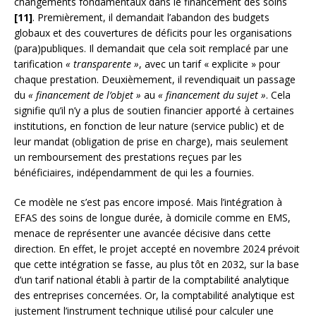
changements fondamentaux dans le financement des soins
[11]
. Premièrement, il demandait l’abandon des budgets
globaux et des couvertures de déficits pour les organisations
(para)publiques. Il demandait que cela soit remplacé par une
tarification
« transparente »
, avec un tarif « explicite » pour
chaque prestation. Deuxièmement, il revendiquait un passage
du
« financement de l’objet »
au
« financement du sujet »
. Cela
signifie qu’il n’y a plus de soutien financier apporté à certaines
institutions, en fonction de leur nature (service public) et de
leur mandat (obligation de prise en charge), mais seulement
un remboursement des prestations reçues par les
bénéficiaires, indépendamment de qui les a fournies.
Ce modèle ne s’est pas encore imposé. Mais l’intégration à
EFAS des soins de longue durée, à domicile comme en EMS,
menace de représenter une avancée décisive dans cette
direction. En effet, le projet accepté en novembre 2024 prévoit
que cette intégration se fasse, au plus tôt en 2032, sur la base
d’un tarif national établi à partir de la comptabilité analytique
des entreprises concernées. Or, la comptabilité analytique est
justement l’instrument technique utilisé pour calculer une