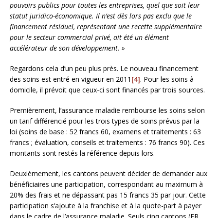
pouvoirs publics pour toutes les entreprises, quel que soit leur
statut juridico-économique. Il n
’
est d
è
s lors pas exclu que le
financement r
é
siduel, représentant une recette supplémentaire
pour le secteur commercial priv
é
, ait
é
t
é
un
é
l
é
ment
acc
é
l
é
rateur de son d
é
veloppement. »
Regardons cela d’un peu plus près. Le nouveau financement
des soins est entré en vigueur en 2011
[4]
. Pour les soins à
domicile, il prévoit que ceux-ci sont financés par trois sources.
Premièrement, l’assurance maladie rembourse les soins selon
un tarif différencié pour les trois types de soins prévus par la
loi (soins de base : 52 francs 60, examens et traitements : 63
francs ; évaluation, conseils et traitements : 76 francs 90). Ces
montants sont restés la référence depuis lors.
Deuxièmement, les cantons peuvent décider de demander aux
bénéficiaires une participation, correspondant au maximum à
20% des frais et ne dépassant pas 15 francs 35 par jour. Cette
participation s’ajoute à la franchise et à la quote-part à payer
dans le cadre de l’assurance maladie. Seuls cinq cantons (FR,