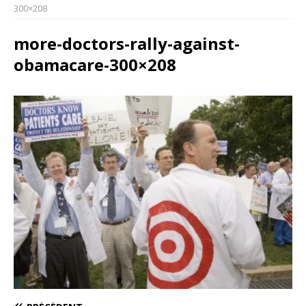
300×208
more-doctors-rally-against-
obamacare-300×208