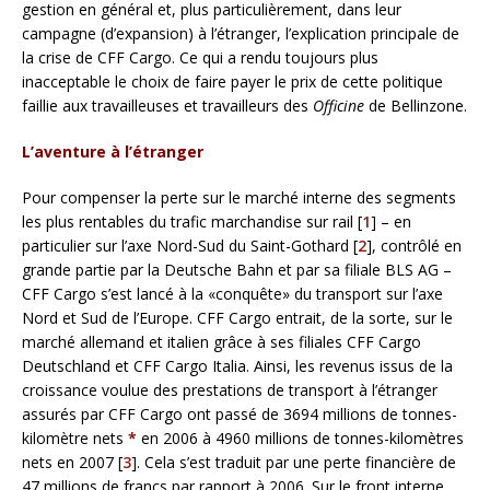
gestion en général et, plus particulièrement, dans leur
campagne (d’expansion) à l’étranger, l’explication principale de
la crise de CFF Cargo. Ce qui a rendu toujours plus
inacceptable le choix de faire payer le prix de cette politique
faillie aux travailleuses et travailleurs des
Officine
de Bellinzone.
L’aventure à l’étranger
Pour compenser la perte sur le marché interne des segments
les plus rentables du trafic marchandise sur rail [
1
] – en
particulier sur l’axe Nord-Sud du Saint-Gothard [
2
], contrôlé en
grande partie par la Deutsche Bahn et par sa filiale BLS AG –
CFF Cargo s’est lancé à la «conquête» du transport sur l’axe
Nord et Sud de l’Europe. CFF Cargo entrait, de la sorte, sur le
marché allemand et italien grâce à ses filiales CFF Cargo
Deutschland et CFF Cargo Italia. Ainsi, les revenus issus de la
croissance voulue des prestations de transport à l’étranger
assurés par CFF Cargo ont passé de 3694 millions de tonnes-
kilomètre nets
*
en 2006 à 4960 millions de tonnes-kilomètres
nets en 2007 [
3
]. Cela s’est traduit par une perte financière de
47 millions de francs par rapport à 2006. Sur le front interne,