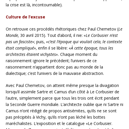
la crise est là, incontournable).
Culture de l’excuse
On retrouve ces procédés rhétoriques chez Paul Chemetov (
Le
Monde,
30 avril 2015). Tout d’abord, il nie:
«Le Corbusier n’est
pas un fasciste»
; puis,
«c’est l’époque qui voulait cela, le contexte
était compliqué»,
enfin il se libère:
«À cette époque, tous les
architectes étaient vichystes».
Chaque moment du
raisonnement ignore le précédent; l’univers de ce
raisonnement n’appartient donc pas au monde de la
dialectique; c’est l’univers de la mauvaise abstraction.
Avec Paul Chemetov, on atteint même presque la divagation
lorsqu’il assimile Sartre et Camus d’un côté à Le Corbusier de
l’autre, simplement parce que tous les trois ont écrit pendant
la Seconde Guerre mondiale. L’architecte oublie que ni Sartre ni
Camus n’ont rédigé de propos antisémites, qu’ils ne se sont
pas précipités à Vichy, qu’ils n’ont pas léché les bottes
maréchalistes. L’exposition et le catalogue «Le Corbusier.