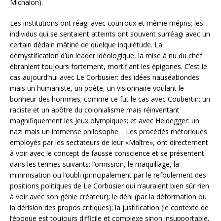
Michalon).
Les institutions ont réagi avec courroux et même mépris; les
individus qui se sentaient atteints ont souvent surréagi avec un
certain dédain mâtiné de quelque inquiétude. La
démystification d’un leader idéologique, la mise à nu du chef
ébranlent toujours fortement, mortifiant les épigones. C’est le
cas aujourd’hui avec Le Corbusier: des idées nauséabondes
mais un humaniste, un poète, un visionnaire voulant le
bonheur des hommes; comme ce fut le cas avec Coubertin: un
raciste et un apôtre du colonialisme mais réinventant
magnifiquement les Jeux olympiques; et avec Heidegger: un
nazi mais un immense philosophe… Les procédés rhétoriques
employés par les sectateurs de leur «Maître», ont directement
à voir avec le concept de fausse conscience et se présentent
dans les termes suivants: l’omission, le maquillage, la
minimisation ou l’oubli (principalement par le refoulement des
positions politiques de Le Corbusier qui n’auraient bien sûr rien
à voir avec son génie créateur); le déni (par la déformation ou
la dérision des propos critiques); la justification (le contexte de
l’époque est toujours difficile et complexe sinon insupportable,