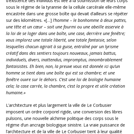
d’existence des individus est liée à la soumission de leurs corps
sous le régime de la tyrannie de la cellule carcérale elle-même
encastrée dans une grosse boîte qui devait d’ailleurs se répéter
sur des kilomètres. «[…]
l’homme – le bonhomme à deux pattes,
une tête et un cœur – soit une fourmi ou une abeille asservie à
la loi de se loger dans une boîte, une case, derrière une fenêtre;
vous implorez une totale liberté, une totale fantaisie, selon
lesquelles chacun agirait à sa guise, entraîné par un lyrisme
créatif dans des sentiers toujours nouveaux, jamais battus,
individuels, divers, inattendus, impromptus, innombrablement
fantaisistes. Eh bien, non, la preuve vous est donnée ici qu’un
homme se tient dans une boîte qui est sa chambre; et une
fenêtre ouvre sur le dehors. C’est une loi de biologie humaine
cela; la case carrée, la chambre, c’est la propre et utile création
humaine.»
L’architecture et plus largement la ville de Le Corbusier
imposent un ordre corporel rigide, une conversion des libres
pulsions, une nouvelle alchimie politique des corps sous le
régime d’un ancrage biologique sinistre. La vraie puissance de
l’architecture et de la ville de Le Corbusier tient à leur qualité