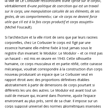
la ville de Le Corbusier ressortissent d’une
«prise sur le corps»,
véritablement d’
«une politique de coercition qui est un travail
sur le corps, une manipulation calculée de ses éléments, de ses
gestes, de ses comportements»;
car
«le corps ne devient force
utile que s’il est à la fois corps productif et corps assujetti»
(Michel Foucault).
Si l’architecture et la ville n’ont de sens que par leurs racines
corporelles, chez Le Corbusier le corps est figé par une
essence humaine elle-même fixée à tout jamais sous le
registre d’un invariant: le Modulor. Le Modulor – et ce n’est pas
un hasard – est mis en œuvre en 1943. Cette silhouette
humaine, ce corps musculeux et en partie réifié, cette cuirasse
mécanique, voudrait correspondre à la construction d’un corps
nouveau produisant un espace que Le Corbusier veut en
rapport étroit avec des proportions définitives établies
abstraitement à partir de dimensions de corps pourtant si
différents les uns des autres. Le Modulor est avant tout un
outil de mesure qui, incarné dans l’homme, ajuste l’espace
environnant au plus près, serré de sa chair. Il impose sur un
corps supposé universel des normes géométriques insensées