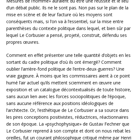
Mesures de l’homme» auraient dû être une réussite et le lieu
d’un débat public. Ils ne le sont pas. Non pas sur le plan de la
mise en scène et de leur facture où les moyens sont
conséquents mais, si l’on va à l’essentiel, sur la mise entre
parenthèses du contexte politique dans lequel, et bien sûr par
lequel Le Corbusier a pensé, projeté, construit, défendu ses
propres œuvres.
Comment en effet présenter une telle quantité d’objets en les
sortant du cadre politique d’où ils ont émergé? Comment
oublier l’arrière-fond politique de l’entre-deux-guerres? Une
vraie gageure. À moins que les commissaires aient à ce point
humé l’air actuel qu’ils mettent sciemment en œuvre une
exposition et un catalogue décontextualisés de toute histoire,
sans aucun lien avec les forces sociopolitiques de l’époque,
sans aucune référence aux positions idéologiques de
l’architecte. Or, l’esthétique de Le Corbusier a sa source dans
les pires conceptions positivistes, réductrices, réactionnaires
de son époque. La «psychophysique» de Gustav Fechner que
Le Corbusier reprend à son compte et dont on nous rebat les
oreilles, fut un courant philosophique critiqué même par Henri