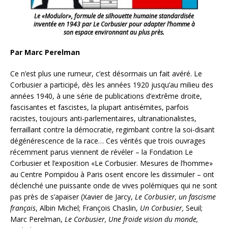
Le «Modulor», formule de silhouette humaine standardisée
inventée en 1943 par Le Corbusier pour adapter l’homme à
son espace environnant au plus près.
Par Marc Perelman
Ce n’est plus une rumeur, c’est désormais un fait avéré. Le
Corbusier a participé, dès les années 1920 jusqu’au milieu des
années 1940, à une série de publications d’extrême droite,
fascisantes et fascistes, la plupart antisémites, parfois
racistes, toujours anti-parlementaires, ultranationalistes,
ferraillant contre la démocratie, regimbant contre la soi-disant
dégénérescence de la race… Ces vérités que trois ouvrages
récemment parus viennent de révéler – la Fondation Le
Corbusier et l’exposition «Le Corbusier. Mesures de l’homme»
au Centre Pompidou à Paris osent encore les dissimuler – ont
déclenché une puissante onde de vives polémiques qui ne sont
pas près de s’apaiser (Xavier de Jarcy,
Le Corbusier,
un fascisme
français
, Albin Michel; François Chaslin,
Un Corbusier,
Seuil;
Marc Perelman,
Le Corbusier, Une froide vision du monde,