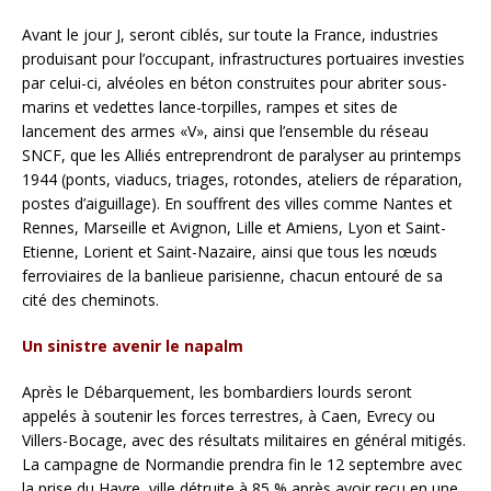
Avant le jour J, seront ciblés, sur toute la France, industries
produisant pour l’occupant, infrastructures portuaires investies
par celui-ci, alvéoles en béton construites pour abriter sous-
marins et vedettes lance-torpilles, rampes et sites de
lancement des armes «V», ainsi que l’ensemble du réseau
SNCF, que les Alliés entreprendront de paralyser au printemps
1944 (ponts, viaducs, triages, rotondes, ateliers de réparation,
postes d’aiguillage). En souffrent des villes comme Nantes et
Rennes, Marseille et Avignon, Lille et Amiens, Lyon et Saint-
Etienne, Lorient et Saint-Nazaire, ainsi que tous les nœuds
ferroviaires de la banlieue parisienne, chacun entouré de sa
cité des cheminots.
Un sinistre avenir le napalm
Après le Débarquement, les bombardiers lourds seront
appelés à soutenir les forces terrestres, à Caen, Evrecy ou
Villers-Bocage, avec des résultats militaires en général mitigés.
La campagne de Normandie prendra fin le 12 septembre avec
la prise du Havre, ville détruite à 85 % après avoir reçu en une