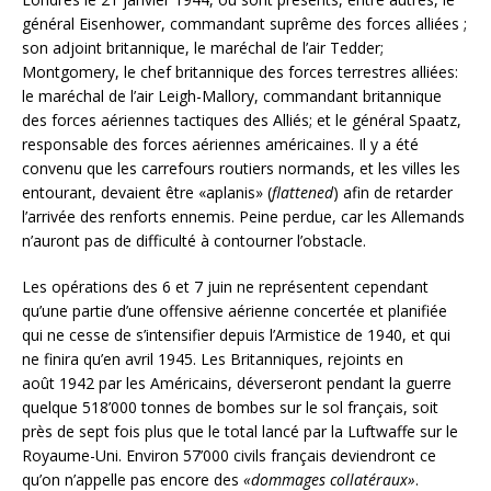
général Eisenhower, commandant suprême des forces alliées ;
son adjoint britannique, le maréchal de l’air Tedder;
Montgomery, le chef britannique des forces terrestres alliées:
le maréchal de l’air Leigh-Mallory, commandant britannique
des forces aériennes tactiques des Alliés; et le général Spaatz,
responsable des forces aériennes américaines. Il y a été
convenu que les carrefours routiers normands, et les villes les
entourant, devaient être «aplanis» (
flattened
) afin de retarder
l’arrivée des renforts ennemis. Peine perdue, car les Allemands
n’auront pas de difficulté à contourner l’obstacle.
Les opérations des 6 et 7 juin ne représentent cependant
qu’une partie d’une offensive aérienne concertée et planifiée
qui ne cesse de s’intensifier depuis l’Armistice de 1940, et qui
ne finira qu’en avril 1945. Les Britanniques, rejoints en
août 1942 par les Américains, déverseront pendant la guerre
quelque 518’000 tonnes de bombes sur le sol français, soit
près de sept fois plus que le total lancé par la Luftwaffe sur le
Royaume-Uni. Environ 57’000 civils français deviendront ce
qu’on n’appelle pas encore des
«dommages collatéraux»
.