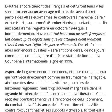
D’autres encore tueront des Français et détruiront leurs villes
sans procurer aucun avantage militaire, de l’aveu discret
parfois des Alliés eux-mêmes: le controversé maréchal de l’air
Arthur Harris, surnommé «Bomber Harris», pourtant peu enclin
aux états d’âme, regrettera en octobre 1944 que le
bombardement du Havre
«ait tué beaucoup de civils français et
fait beaucoup de dégâts sans que les attaques aient vraiment
réussi à entraver l’effort de guerre allemand»
. De tels faits –
alors non encore qualifiés – seraient considérés, de nos jours,
comme un crime de guerre d’après le statut de Rome de la
Cour pénale internationale, signé en 1998.
Aspect de la guerre encore bien connu, et pour cause, de ceux
qui l’ont vécu directement comme un traumatisme ineffaçable,
ainsi que des descendants des victimes, ou alors des
historiens régionaux, mais trop souvent marginalisé dans la
«grande histoire» des années noires ou de la Libération. Car le
récit des bombardements va à l’encontre de celui, dominant,
du combat de la Résistance, de la France libre et des Alliés
contre l’occupant nazi et ses suppôts vichyssois. Ici tout est à