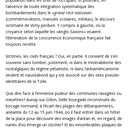
population dans les bras de l’occupant. Et pourtant, en
l’absence de toute intégration systématique des
bombardements dans le
«grand récit national»
(commémorations, manuels scolaires, médias), le discours
victimaire de Vichy perdure. Y compris à gauche, où la
croyance selon laquelle les «Anglo-Saxons» visaient
l’élimination de la concurrence économique française fait
toujours recette.
Victimes, les civils français ? Oui, en partie. Il convient de s’en
souvenir sans tomber, justement, ni dans le misérabilisme des
nostalgiques du régime pétainiste, ni dans l’antiaméricanisme
virulent et nauséabond qui y est associé sur des sites pseudo-
identitaires de la Toile.
Que dire face à l’immense pudeur des communes ravagées ou
meurtries? Aunay-sur-Odon, belle bourgade reconstruite du
bocage normand, à l’écart des plages des débarquements,
anéantie du 12 au 15 juin 1944, où il faut entrer dans un hôtel
de la place pour découvrir des images d’antan et, en regard, de
ruines d’où émerge un clocher? Et les innombrables plaques de