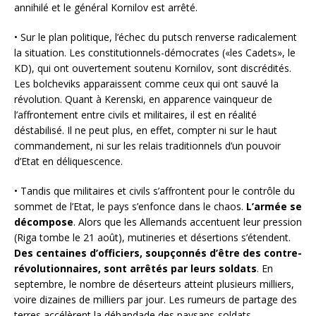
annihilé et le général Kornilov est arrêté.
• Sur le plan politique, l’échec du putsch renverse radicalement
la situation. Les constitutionnels-démocrates («les Cadets», le
KD), qui ont ouvertement soutenu Kornilov, sont discrédités.
Les bolcheviks apparaissent comme ceux qui ont sauvé la
révolution. Quant à Kerenski, en apparence vainqueur de
l’affrontement entre civils et militaires, il est en réalité
déstabilisé. Il ne peut plus, en effet, compter ni sur le haut
commandement, ni sur les relais traditionnels d’un pouvoir
d’Etat en déliquescence.
• Tandis que militaires et civils s’affrontent pour le contrôle du
sommet de l’Etat, le pays s’enfonce dans le chaos.
L’armée se
décompose
. Alors que les Allemands accentuent leur pression
(Riga tombe le 21 août), mutineries et désertions s’étendent.
Des centaines d’officiers, soupçonnés d’être des contre-
révolutionnaires, sont arrêtés par leurs soldats
. En
septembre, le nombre de déserteurs atteint plusieurs milliers,
voire dizaines de milliers par jour. Les rumeurs de partage des
terres accélèrent la débandade des paysans-soldats.