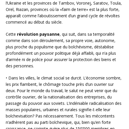
l’Ukraine et les provinces de Tambov, Voronej, Saratov, Toula,
Orel, Riazan, provinces où la «faim de terre» est la plus forte,
apparaît comme l’aboutissement d’un grand cycle de révoltes
commencé au début du siècle.
Cette
révolution paysanne
, qui suit, dans sa temporalité
comme dans son déroulement, sa propre voie, autonome,
plus proche du populisme que du bolchévisme, déstabilise
profondément un pouvoir politique déjà affaibli, qui n’a plus
d’armée ni de police pour assurer la protection des biens et
des personnes.
• Dans les villes, le climat social se durcit. L’économie sombre,
les prix flambent, le chômage touche près d’un ouvrier sur
deux. Pour le monde du travail, le salut ne peut venir que du
contrôle ouvrier, de la nationalisation des entreprises, du
passage du pouvoir aux soviets. L’indéniable radicalisation des
masses populaires, urbaines et rurales signifie-t-elle leur
bolchevisation? Pas nécessairement. Tous les mécontents
n’adhèrent pas au parti bolchevique, qui, bien qu’en forte
croissance, ne compte guère plus de 150’000 membres en