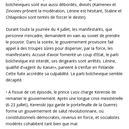
bolcheviques sont eux aussi débordés, divisés (Kamenev et
Zinoviev prônent la modération, Lénine est hésitant, Staline et
Chliapnikov sont tentés de forcer le destin).
Durant toute la journée du 4 juillet, les manifestants, que
personne n’encadre, demandent en vain au soviet de prendre
le pouvoir. Dans la soirée, le gouvernement provisoire fait
appel à des troupes sûres pour disperser, par la force, les
manifestants. Accusé d’avoir fomenté un coup d’Etat, le parti
bolchevique est interdit, ses dirigeants sont arrêtés. Lénine,
qualifié d’«agent du Kaiser», parvient à s’enfuir en Finlande.
Cette fuite accrédite sa culpabilité. Le parti bolchevique semble
décapité.
• A l’issue de cet épisode, le prince Lvov charge Kerenski de
remanier le gouvernement. Après une longue crise ministérielle
(6-23 juillet), Kerenski (qui garde le portefeuille de la Guerre)
forme un gouvernement de salut révolutionnaire, où
constitutionnels-démocrates, revenus en force, et socialistes
modérés cohabitent tant bien que mal.