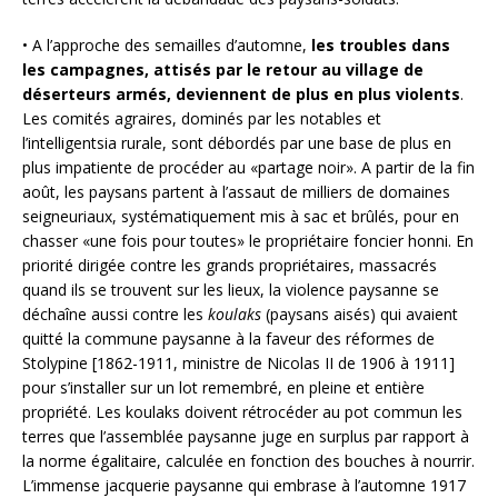
• A l’approche des semailles d’automne,
les troubles dans
les campagnes, attisés par le retour au village de
déserteurs armés, deviennent de plus en plus violents
.
Les comités agraires, dominés par les notables et
l’intelligentsia rurale, sont débordés par une base de plus en
plus impatiente de procéder au «partage noir». A partir de la fin
août, les paysans partent à l’assaut de milliers de domaines
seigneuriaux, systématiquement mis à sac et brûlés, pour en
chasser «une fois pour toutes» le propriétaire foncier honni. En
priorité dirigée contre les grands propriétaires, massacrés
quand ils se trouvent sur les lieux, la violence paysanne se
déchaîne aussi contre les
koulaks
(paysans aisés) qui avaient
quitté la commune paysanne à la faveur des réformes de
Stolypine [1862-1911, ministre de Nicolas II de 1906 à 1911]
pour s’installer sur un lot remembré, en pleine et entière
propriété. Les koulaks doivent rétrocéder au pot commun les
terres que l’assemblée paysanne juge en surplus par rapport à
la norme égalitaire, calculée en fonction des bouches à nourrir.
L’immense jacquerie paysanne qui embrase à l’automne 1917