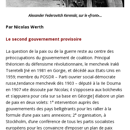
Alexander Federovitch Kerenski, sur le «front»…
Par Nicolas Werth
Le second gouvernement provisoire
La question de la paix ou de la guerre reste au centre des
préoccupations du gouvernement de coalition. Principal
théoricien du défensisme révolutionnaire, le menchevik Irakli
Tseretelli [né en 1981 en Gorgie, et décédé aux Etats-Unis en
1959; membre du POSDR – Parti ouvrier social-démocrate
russe,tendance menchevik dès 1903 – député à la IIe Douma
en 1907 vite dissoute par Nicolas; il s’opposera aux bolcheviks
et s’appuiera pour cela sur sa base en Géorgie] élabore un plan
de paix en deux volets: 1° intervention auprès des
gouvernements des pays belligérants pour les rallier à la
formule d’une paix sans annexions; 2° organisation, à
Stockholm, d’une conférence de tous les partis socialistes
européens pour les convaincre d’imposer un plan de paix