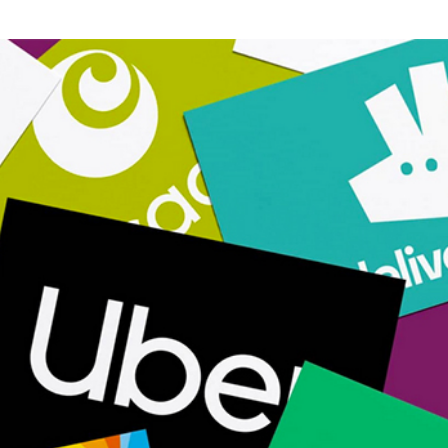
rump sur la “fraude électorale” était une blague de mauvais
NIS
 l’option militaire
ETATS-UNIS
res comptent: l’urgence de la démilitarisation de la Police militaire