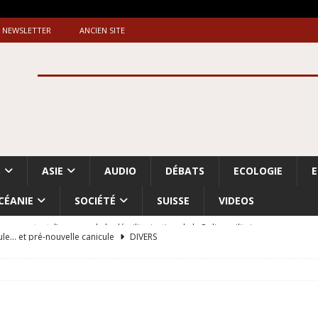
NEWSLETTER
ANCIEN SITE
S
ASIE
AUDIO
DÉBATS
ECOLOGIE
CÉANIE
SOCIÉTÉ
SUISSE
VIDEOS
ule… et pré-nouvelle canicule
DIVERS
Dossier. «Le message de Makerfield» (1)
GRANDE-BRETAGNE
 «Accentuation du nettoyage ethnique en Cisjordanie et à Gaza
ISRAËL