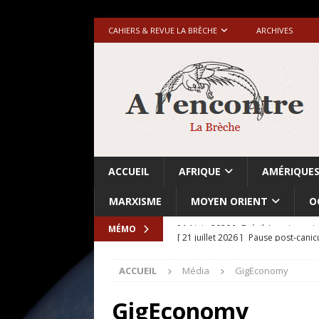
CAHIERS & REVUE LA BRÈCHE
ARCHIVES
ACCUEIL
AFRIQUE
AMÉRIQUE
MARXISME
MOYEN ORIENT
O
[ 21 juillet 2026 ]
Pause post-canic
MÉMO
[ 20 juillet 2026 ]
Grande-Bretagne-
ACCUEIL
Média
GigEconomy
[ 18 juillet 2026 ]
Israël-Palestine.
avant les élections du 27 octobre»
GigEconomy