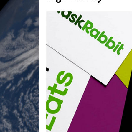
[ 17 juillet 2026 ]
«Le discours de T
goût… et une menace»
ETATS-U
[ 17 juillet 2026 ]
Iran. Le retour de
[ 14 juin 2020 ]
Brésil. Les vies noi
* LA UNE