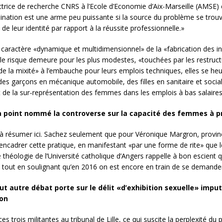
ctrice de recherche CNRS à l’Ecole d’Economie d’Aix-Marseille (AMSE
imination est une arme peu puissante si la source du problème se tro
 leur identité par rapport à la réussite professionnelle.»
 caractère «dynamique et multidimensionnel» de la «fabrication des inéga
 le risque demeure pour les plus modestes, «touchées par les restructu
 de la mixité» à l’embauche pour leurs emplois techniques, elles se h
des garçons en mécanique automobile, des filles en sanitaire et socia
de la sur-représentation des femmes dans les emplois à bas salaires 
à point nommé la controverse sur la capacité des femmes à 
le à résumer ici. Sachez seulement que pour Véronique Margron, provin
ur encadrer cette pratique, en manifestant «par une forme de rite» que
 théologie de l’Université catholique d’Angers rappelle à bon escient q
 tout en soulignant qu’en 2016 on est encore en train de se demand
out autre débat porte sur le délit «d’exhibition sexuelle» impu
ton
es trois militantes au tribunal de Lille, ce qui suscite la perplexité