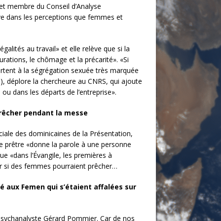
) et membre du Conseil d’Analyse
uve dans les perceptions que femmes et
lités au travail» et elle relève que si la
rations, le chômage et la précarité». «Si
eurtent à la ségrégation sexuée très marquée
l), déplore la chercheure au CNRS, qui ajoute
ou dans les départs de l’entreprise».
prêcher pendant la messe
ciale des dominicaines de la Présentation,
 le prêtre «donne la parole à une personne
ue «dans l’Évangile, les premières à
er si des femmes pourraient prêcher…
té aux Femen qui s’étaient affalées sur
 du psychanalyste Gérard Pommier. Car de nos