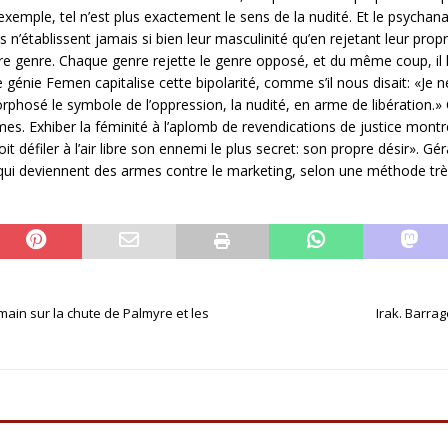
 exemple, tel n’est plus exactement le sens de la nudité. Et le psychana
’établissent jamais si bien leur masculinité qu’en rejetant leur propre
re genre. Chaque genre rejette le genre opposé, et du même coup, il le
e génie Femen capitalise cette bipolarité, comme s’il nous disait: «Je 
osé le symbole de l’oppression, la nudité, en arme de libération.» C’
es. Exhiber la féminité à l’aplomb de revendications de justice mont
 voit défiler à l’air libre son ennemi le plus secret: son propre désir
i deviennent des armes contre le marketing, selon une méthode très s
ain sur la chute de Palmyre et les
Irak. Barra