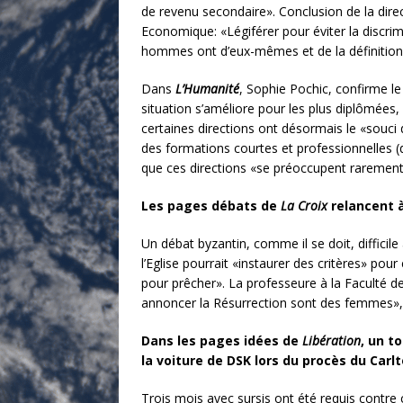
de revenu secondaire». Conclusion de la dire
Economique: «Légiférer pour éviter la discr
hommes ont d’eux-mêmes et de la définition de
Dans
L’Humanité
, Sophie Pochic, confirme le
situation s’améliore pour les plus diplômées,
certaines directions ont désormais le «souci
des formations courtes et professionnelles (
que ces directions «se préoccupent rarement 
Les pages débats de
La Croix
relancent 
Un débat byzantin, comme il se doit, diffici
l’Eglise pourrait «instaurer des critères» po
pour prêcher». La professeure à la Faculté de
annoncer la Résurrection sont des femmes»,
Dans les pages idées de
Libération
, un t
la voiture de DSK lors du procès du Carl
Trois mois avec sursis ont été requis contre c