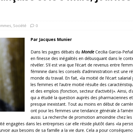
rump sur la “fraude électorale” était une blague de mauvais
NIS
 l’option militaire
ETATS-UNIS
emmes
,
Société
0
res comptent: l’urgence de la démilitarisation de la Police militaire
Par
Jacques Munier
Dans les pages débats du
Monde
Cecilia Garcia-Peña
en finesse des inégalités en débusquant dans le conte
révéler. S’il est vrai que l’écart de revenus entre f
féminine dans les conseils d’administration est une ré
monde du travail. En fait, «la moitié de l’écart salari
les femmes et l’autre moitié résulte des caractéristiq
et des emplois
(fonction, secteur d’activité)». Ainsi,
qui a étudié la question auprès des pharmaciennes et 
presque inexistant. Tout au moins en début de carrière
ont pour les femmes une tendance générale à l’aména
aussi. La recherche de promotion amoindrie chez les 
rité engagées dans les entreprises car elle réside plutôt dans «la pers
voir aux besoins de sa famille a la vie dure. Cela a pour conséquence