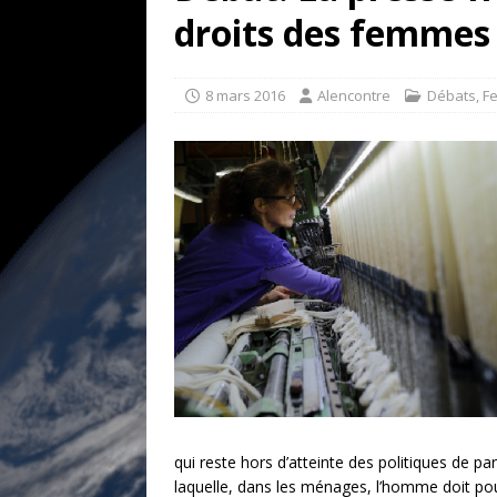
[ 17 juillet 2026 ]
«Le discours de T
droits des femmes
goût… et une menace»
ETATS-U
[ 17 juillet 2026 ]
Iran. Le retour de
8 mars 2016
Alencontre
Débats
,
F
[ 14 juin 2020 ]
Brésil. Les vies noi
* LA UNE
qui reste hors d’atteinte des politiques de pa
laquelle, dans les ménages, l’homme doit pour