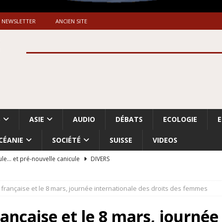
NEWSLETTER
ANCIEN SITE
S
ASIE
AUDIO
DÉBATS
ECOLOGIE
CÉANIE
SOCIÉTÉ
SUISSE
VIDEOS
ule… et pré-nouvelle canicule
DIVERS
Dossier. «Le message de Makerfield» (1)
GRANDE-BRETAGNE
 française et le 8 mars, journée internationale des droits des femmes
 «Accentuation du nettoyage ethnique en Cisjordanie et à Gaza
ISRAËL
ançaise et le 8 mars, journée