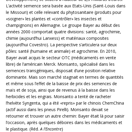
L’activité semence sera basée aux Etats-Unis (Saint-Louis dans
le Missouri) et celle relevant du phytosanitaire (produits pour
«soigner» les plantes et «contrôler» les insectes et
champignons) en Allemagne. Le groupe Bayer au début des
années 2000 comportait quatre divisions: santé, agrochimie,
chimie (aujourd’hui Lanxess) et matériaux composites
(aujourd’hui Covestro). La perspective s’articulera sur deux
pôles: santé (humaine et animale) et agrochimie. En 2010,
Bayer avait acquis le secteur OTC (médicaments en vente
libre) de l’américain Merck. Monsanto, spécialisé dans les
semences transgéniques, disposait d’une position relative
dominante. Mais son marché stagnait en termes de quantités
et même sous l’effet de la baisse de prix des semences de
maïs et de soja, ainsi que de revenus à la baisse dans les
herbicides et les engrais. Monsanto a tenté de racheter
l’helvète Syngenta, qui a été «repris» par le chinois ChemChina
(actif aussi dans les pneus Pirelli). Monsanto devait se
retourner et trouver un autre chemin: Bayer était là pour saisir
l’occasion, après quelques déboires dans les médicaments et
le plastique. (Réd.
A l’Encontre
)