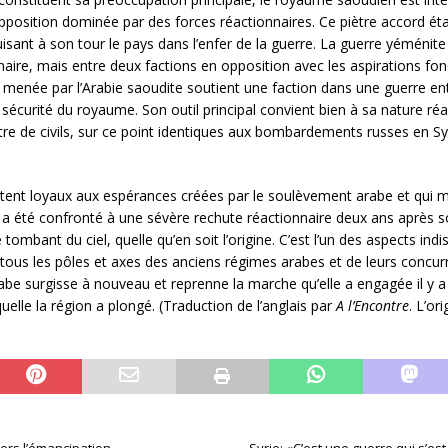
pposition dominée par des forces réactionnaires. Ce piètre accord était
isant à son tour le pays dans l’enfer de la guerre. La guerre yéménite
nnaire, mais entre deux factions en opposition avec les aspirations f
 menée par l’Arabie saoudite soutient une faction dans une guerre e
a sécurité du royaume. Son outil principal convient bien à sa nature 
e de civils, sur ce point identiques aux bombardements russes en Sy
estent loyaux aux espérances créées par le soulèvement arabe et qui ma
ui a été confronté à une sévère rechute réactionnaire deux ans après s
ombant du ciel, quelle qu’en soit l’origine. C’est l’un des aspects in
ous les pôles et axes des anciens régimes arabes et de leurs concurre
rabe surgisse à nouveau et reprenne la marche qu’elle a engagée il y a s
uelle la région a plongé. (Traduction de l’anglais par
A l’Encontre
. L’or