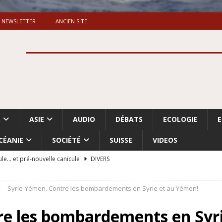
NEWSLETTER
ANCIEN SITE
S
ASIE
AUDIO
DÉBATS
ECOLOGIE
CÉANIE
SOCIÉTÉ
SUISSE
VIDEOS
ule… et pré-nouvelle canicule
DIVERS
Dossier. «Le message de Makerfield» (1)
GRANDE-BRETAGNE
Syrie-Yémen. Contre les bombardements en Syrie et au Yémen!
 «Accentuation du nettoyage ethnique en Cisjordanie et à Gaza
ISRAËL
re les bombardements en Syr