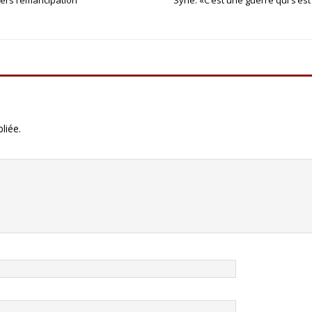
vers l’émancipation
Syrie: «C’est une guerre qui s’est
liée.