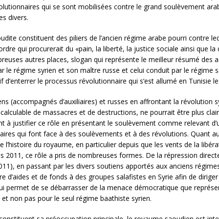
révolutionnaires qui se sont mobilisées contre le grand soulèvement a
s divers.
udite constituent des piliers de l’ancien régime arabe pourri contre le
rdre qui procurerait du «pain, la liberté, la justice sociale ainsi que la
breuses autres places, slogan qui représente le meilleur résumé des a
e régime syrien et son maître russe et celui conduit par le régime sao
 d’enterrer le processus révolutionnaire qui s’est allumé en Tunisie le
iens (accompagnés d’auxiliaires) et russes en affrontant la révolution s
calculable de massacres et de destructions, ne pourrait être plus clair
rcent à justifier ce rôle en présentant le soulèvement comme relevant d
aires qui font face à des soulèvements et à des révolutions. Quant au
e l’histoire du royaume, en particulier depuis que les vents de la libér
 2011, ce rôle a pris de nombreuses formes. De la répression directe
11), en passant par les divers soutiens apportés aux anciens régimes,
iture d’aides et de fonds à des groupes salafistes en Syrie afin de dirig
ui permet de se débarrasser de la menace démocratique que représent
et non pas pour le seul régime baathiste syrien.
onstituent sa préoccupation principale, le royaume saoudien est int