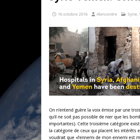
[ 17 juillet 2026 ]
«Le discours de T
goût… et une menace»
ETATS-U
16 octobre 2016
Alencontre
Syrie
,
[ 17 juillet 2026 ]
Iran. Le retour de
[ 14 juin 2020 ]
Brésil. Les vies noi
* LA UNE
On n’entend guère la voix émise par une tr
qu’il ne soit pas possible de nier que les b
importantes). Cette troisième catégorie existe
la catégorie de ceux qui placent les intérêts 
voudrait que «l’ennemi de mon ennemi est mon