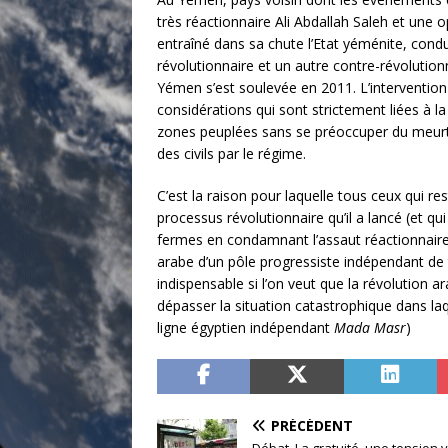
très réactionnaire Ali Abdallah Saleh et une o
entraîné dans sa chute l’Etat yéménite, condu
révolutionnaire et un autre contre-révolutio
Yémen s’est soulevée en 2011. L’intervention
considérations qui sont strictement liées à l
zones peuplées sans se préoccuper du meurtr
des civils par le régime.
C’est la raison pour laquelle tous ceux qui r
processus révolutionnaire qu’il a lancé (et q
fermes en condamnant l’assaut réactionnaire t
arabe d’un pôle progressiste indépendant de t
indispensable si l’on veut que la révolution a
dépasser la situation catastrophique dans laq
ligne égyptien indépendant
Mada Masr
)
PRÉCÉDENT