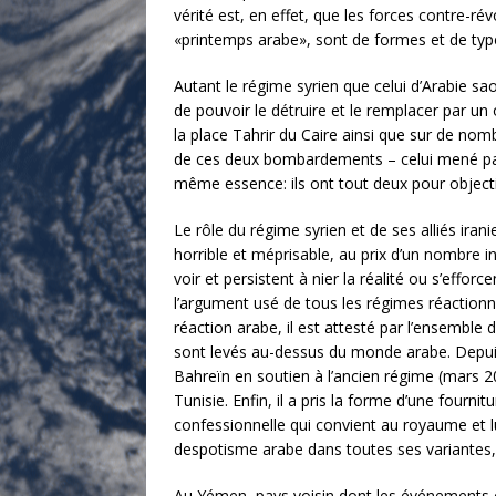
vérité est, en effet, que les forces contre-
«printemps arabe», sont de formes et de type
Autant le régime syrien que celui d’Arabie sao
de pouvoir le détruire et le remplacer par un o
la place Tahrir du Caire ainsi que sur de nom
de ces deux bombardements – celui mené par l
même essence: ils ont tout deux pour objectif
Le rôle du régime syrien et de ses alliés iran
horrible et méprisable, au prix d’un nombre in
voir et persistent à nier la réalité ou s’effo
l’argument usé de tous les régimes réactionn
réaction arabe, il est attesté par l’ensemble d
sont levés au-dessus du monde arabe. Depuis
Bahreïn en soutien à l’ancien régime (mars 20
Tunisie. Enfin, il a pris la forme d’une fourn
confessionnelle qui convient au royaume et l
despotisme arabe dans toutes ses variantes, 
Au Yémen, pays voisin dont les événements c