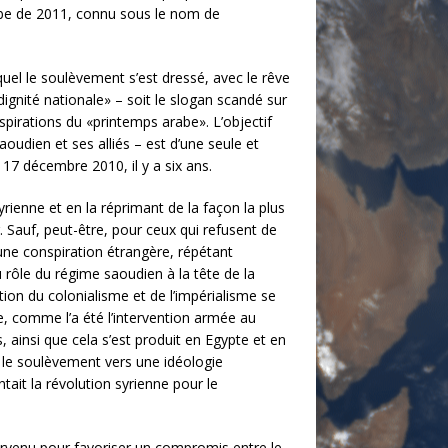
rabe de 2011, connu sous le nom de
quel le soulèvement s’est dressé, avec le rêve
 dignité nationale» – soit le slogan scandé sur
spirations du «printemps arabe». L’objectif
udien et ses alliés – est d’une seule et
 17 décembre 2010, il y a six ans.
yrienne et en la réprimant de la façon la plus
. Sauf, peut-être, pour ceux qui refusent de
’une conspiration étrangère, répétant
 rôle du régime saoudien à la tête de la
ation du colonialisme et de l’impérialisme se
, comme l’a été l’intervention armée au
 ainsi que cela s’est produit en Egypte et en
er le soulèvement vers une idéologie
ait la révolution syrienne pour le
ervenu pour favoriser un compromis entre le