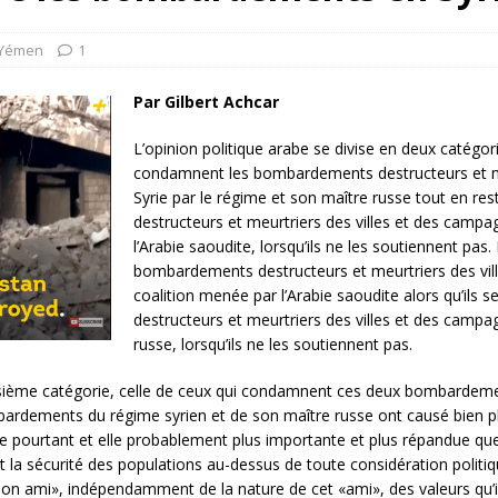
rump sur la “fraude électorale” était une blague de mauvais
NIS
Yémen
1
 l’option militaire
ETATS-UNIS
Par Gilbert Achcar
res comptent: l’urgence de la démilitarisation de la Police militaire
L’opinion politique arabe se divise en deux catégorie
condamnent les bombardements destructeurs et me
Syrie par le régime et son maître russe tout en r
destructeurs et meurtriers des villes et des campa
l’Arabie saoudite, lorsqu’ils ne les soutiennent pas. 
bombardements destructeurs et meurtriers des vi
coalition menée par l’Arabie saoudite alors qu’ils
destructeurs et meurtriers des villes et des campa
russe, lorsqu’ils ne les soutiennent pas.
oisième catégorie, celle de ceux qui condamnent ces deux bombardem
ombardements du régime syrien et de son maître russe ont causé bien pl
 pourtant et elle probablement plus importante et plus répandue que so
et la sécurité des populations au-dessus de toute considération politiq
 ami», indépendamment de la nature de cet «ami», des valeurs qu’il r