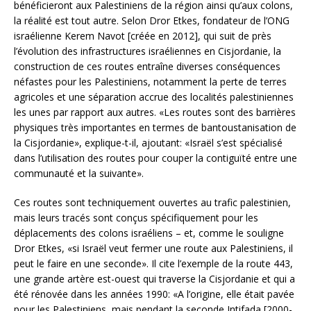
bénéficieront aux Palestiniens de la région ainsi qu’aux colons,
la réalité est tout autre. Selon Dror Etkes, fondateur de l’ONG
israélienne Kerem Navot [créée en 2012], qui suit de près
l’évolution des infrastructures israéliennes en Cisjordanie, la
construction de ces routes entraîne diverses conséquences
néfastes pour les Palestiniens, notamment la perte de terres
agricoles et une séparation accrue des localités palestiniennes
les unes par rapport aux autres. «Les routes sont des barrières
physiques très importantes en termes de bantoustanisation de
la Cisjordanie», explique-t-il, ajoutant: «Israël s’est spécialisé
dans l’utilisation des routes pour couper la contiguïté entre une
communauté et la suivante».
Ces routes sont techniquement ouvertes au trafic palestinien,
mais leurs tracés sont conçus spécifiquement pour les
déplacements des colons israéliens – et, comme le souligne
Dror Etkes, «si Israël veut fermer une route aux Palestiniens, il
peut le faire en une seconde». Il cite l’exemple de la route 443,
une grande artère est-ouest qui traverse la Cisjordanie et qui a
été rénovée dans les années 1990: «A l’origine, elle était pavée
pour les Palestiniens, mais pendant la seconde Intifada [2000-