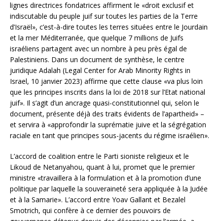
lignes directrices fondatrices affirment le «droit exclusif et
indiscutable du peuple juif sur toutes les parties de la Terre
d’Israël», c’est-à-dire toutes les terres situées entre le Jourdain
et la mer Méditerranée, que quelque 7 millions de Juifs
israéliens partagent avec un nombre à peu près égal de
Palestiniens. Dans un document de synthèse, le centre
juridique Adalah (Legal Center for Arab Minority Rights in
Israel, 10 janvier 2023) affirme que cette clause «va plus loin
que les principes inscrits dans la loi de 2018 sur l’Etat national
juif». Il s’agit d’un ancrage quasi-constitutionnel qui, selon le
document, présente déjà des traits évidents de l’apartheid» –
et servira à «approfondir la suprématie juive et la ségrégation
raciale en tant que principes sous-jacents du régime israélien».
L’accord de coalition entre le Parti sioniste religieux et le
Likoud de Netanyahou, quant à lui, promet que le premier
ministre «travaillera à la formulation et à la promotion d’une
politique par laquelle la souveraineté sera appliquée à la Judée
et à la Samarie». L’accord entre Yoav Gallant et Bezalel
Smotrich, qui confère à ce dernier des pouvoirs de