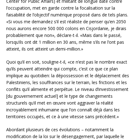
Center for Public Affairs) et militant de longue date contre
l’occupation, met en garde contre la focalisation sur la
faisabilité de l’objectif numérique proposé dans de tels plans.
«Si vous me demandez s’il est réaliste de penser qu’en 2050
nous aurons encore 500 000 colons en Cisjordanie, je dirais
probablement que non», déclare-t-il. «Mais dans le passé,
lorsqu’ils ont dit 1 million en 30 ans, même s’ils ne l’ont pas
atteint, ils ont atteint un demi-million.»
Quoi qu’il en soit, souligne-t-il, «ce n’est pas le nombre exact
qu’ils peuvent atteindre qui compte, c’est ce que ce plan
implique au quotidien: la dépossession et le déplacement des
Palestiniens, les souffrances sur le terrain, les frictions et les
conflits qu’il alimente et perpétue. Le niveau d’investissement
[du gouvernement actuel] et le type de changements
structurels qu’il met en œuvre vont aggraver la réalité
incroyablement inhumaine que l’on connaît déjà dans les
territoires occupés, et ce à une vitesse sans précédent.»
Abordant plusieurs de ces évolutions – notamment la
modification de la loi sur le désengagement, par laquelle le