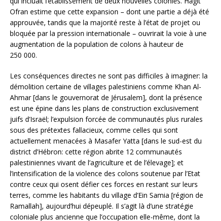
qui incluait l’établissement de deux nouvelles colonies. Hagit
Ofran estime que cette expansion – dont une partie a déjà été
approuvée, tandis que la majorité reste à l’état de projet ou
bloquée par la pression internationale – ouvrirait la voie à une
augmentation de la population de colons à hauteur de
250 000.
Les conséquences directes ne sont pas difficiles à imaginer: la
démolition certaine de villages palestiniens comme Khan Al-
Ahmar [dans le gouvernorat de Jérusalem], dont la présence
est une épine dans les plans de construction exclusivement
juifs d’Israël; l’expulsion forcée de communautés plus rurales
sous des prétextes fallacieux, comme celles qui sont
actuellement menacées à Masafer Yatta [dans le sud-est du
district d’Hébron: cette région abrite 12 communautés
palestiniennes vivant de l’agriculture et de l’élevage]; et
l’intensification de la violence des colons soutenue par l’Etat
contre ceux qui osent défier ces forces en restant sur leurs
terres, comme les habitants du village d’Ein Samia [région de
Ramallah], aujourd’hui dépeuplé. Il s’agit là d’une stratégie
coloniale plus ancienne que l’occupation elle-même, dont la