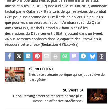
100 avions opérationnels et plus de 11’000 militaires états-
uniens et alliés. La BBC, quant à elle, le 15 juin 2017, annonçait
l’achat par le Qatar aux Etats-Unis de quinze avions de combat
F-15 pour une somme de 12 milliards de dollars. Un peu plus
que pour les chasseurs au faucon. L’ambassadeur du Qatar
aux Etats-Unis, Meshal Hamad al-Thani, a salué les
déclarations du Département d’Etat, ajoutant dans un tweet:
«Nous sommes confiants dans la capacité des Etats-Unis à
résoudre cette crise.» (Rédaction
A l’Encontre
)
PRÉCÉDENT
Brésil. «Le scénario politique qui se joue relève de
la tragédie»
SUIVANT
Gaza. L’étranglement se resserre encore plus.
Avant une offensive israélienne?