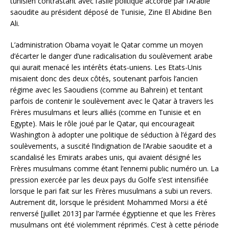
tunisien contrastant avec l’asile politique accordé par l’Arabie
saoudite au président déposé de Tunisie, Zine El Abidine Ben
Ali.
L’administration Obama voyait le Qatar comme un moyen
d’écarter le danger d’une radicalisation du soulèvement arabe
qui aurait menacé les intérêts états-uniens. Les Etats-Unis
misaient donc des deux côtés, soutenant parfois l’ancien
régime avec les Saoudiens (comme au Bahrein) et tentant
parfois de contenir le soulèvement avec le Qatar à travers les
Frères musulmans et leurs alliés (comme en Tunisie et en
Egypte). Mais le rôle joué par le Qatar, qui encourageait
Washington à adopter une politique de séduction à l’égard des
soulèvements, a suscité l’indignation de l’Arabie saoudite et a
scandalisé les Emirats arabes unis, qui avaient désigné les
Frères musulmans comme étant l’ennemi public numéro un. La
pression exercée par les deux pays du Golfe s’est intensifiée
lorsque le pari fait sur les Frères musulmans a subi un revers.
Autrement dit, lorsque le président Mohammed Morsi a été
renversé [juillet 2013] par l’armée égyptienne et que les Frères
musulmans ont été violemment réprimés. C’est à cette période