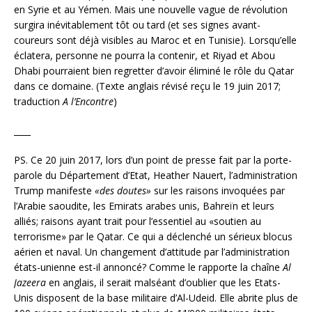
en Syrie et au Yémen. Mais une nouvelle vague de révolution
surgira inévitablement tôt ou tard (et ses signes avant-
coureurs sont déjà visibles au Maroc et en Tunisie). Lorsqu’elle
éclatera, personne ne pourra la contenir, et Riyad et Abou
Dhabi pourraient bien regretter d’avoir éliminé le rôle du Qatar
dans ce domaine. (Texte anglais révisé reçu le 19 juin 2017;
traduction
A l’Encontre
)
____
PS. Ce 20 juin 2017, lors d’un point de presse fait par la porte-
parole du Département d’Etat, Heather Nauert, l’administration
Trump manifeste
«des doutes»
sur les raisons invoquées par
l’Arabie saoudite, les Emirats arabes unis, Bahreïn et leurs
alliés; raisons ayant trait pour l’essentiel au «soutien au
terrorisme» par le Qatar. Ce qui a déclenché un sérieux blocus
aérien et naval. Un changement d’attitude par l’administration
états-unienne est-il annoncé? Comme le rapporte la chaîne
Al
Jazeera
en anglais, il serait malséant d’oublier que les Etats-
Unis disposent de la base militaire d’Al-Udeid. Elle abrite plus de