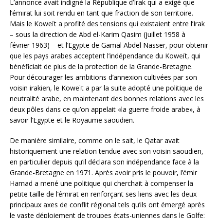
L’annonce avait indigné la République d’Irak qui a exigé que
l’émirat lui soit rendu en tant que fraction de son territoire.
Mais le Koweït a profité des tensions qui existaient entre l’Irak
– sous la direction de Abd el-Karim Qasim (juillet 1958 à
février 1963) – et l’Egypte de Gamal Abdel Nasser, pour obtenir
que les pays arabes acceptent l’indépendance du Koweït, qui
bénéficiait de plus de la protection de la Grande-Bretagne.
Pour décourager les ambitions d’annexion cultivées par son
voisin irakien, le Koweït a par la suite adopté une politique de
neutralité arabe, en maintenant des bonnes relations avec les
deux pôles dans ce qu’on appelait «la guerre froide arabe», à
savoir l’Egypte et le Royaume saoudien.
De manière similaire, comme on le sait, le Qatar avait
historiquement une relation tendue avec son voisin saoudien,
en particulier depuis qu’il déclara son indépendance face à la
Grande-Bretagne en 1971. Après avoir pris le pouvoir, l’émir
Hamad a mené une politique qui cherchait à compenser la
petite taille de l’émirat en renforçant ses liens avec les deux
principaux axes de conflit régional tels qu’ils ont émergé après
le vaste déploiement de troupes états-uniennes dans le Golfe: