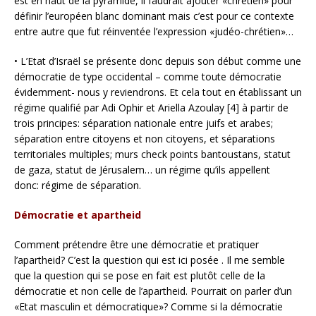
est en haut de la pyramide, il faudrait ajouter «chrétien» pour
définir l’européen blanc dominant mais c’est pour ce contexte
entre autre que fut réinventée l’expression «judéo-chrétien»…
• L’Etat d’Israël se présente donc depuis son début comme une
démocratie de type occidental – comme toute démocratie
évidemment- nous y reviendrons. Et cela tout en établissant un
régime qualifié par Adi Ophir et Ariella Azoulay [4] à partir de
trois principes: séparation nationale entre juifs et arabes;
séparation entre citoyens et non citoyens, et séparations
territoriales multiples; murs check points bantoustans, statut
de gaza, statut de Jérusalem… un régime qu’ils appellent
donc: régime de séparation.
Démocratie et apartheid
Comment prétendre être une démocratie et pratiquer
l’apartheid? C’est la question qui est ici posée . Il me semble
que la question qui se pose en fait est plutôt celle de la
démocratie et non celle de l’apartheid. Pourrait on parler d’un
«Etat masculin et démocratique»? Comme si la démocratie