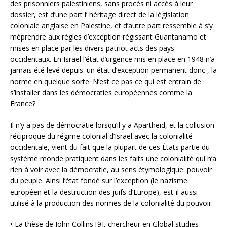
des prisonniers palestiniens, sans procès ni accès à leur
dossier, est d’une part l’ héritage direct de la législation
coloniale anglaise en Palestine, et d’autre part ressemble à s’y
méprendre aux règles d’exception régissant Guantanamo et
mises en place par les divers patriot acts des pays
occidentaux. En Israël l’état d’urgence mis en place en 1948 n’a
jamais été levé depuis: un état d’exception permanent donc , la
norme en quelque sorte. N’est ce pas ce qui est entrain de
s’installer dans les démocraties européennes comme la
France?
Il n’y a pas de démocratie lorsqu’il y a Apartheid, et la collusion
réciproque du régime colonial d’Israël avec la colonialité
occidentale, vient du fait que la plupart de ces États partie du
système monde pratiquent dans les faits une colonialité qui n’a
rien à voir avec la démocratie, au sens étymologique: pouvoir
du peuple. Ainsi l’état fondé sur l’exception (le nazisme
européen et la destruction des juifs d’Europe), est-il aussi
utilisé à la production des normes de la colonialité du pouvoir.
• La thèse de John Collins [9], chercheur en Global studies