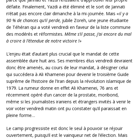
défaite. Finalement, Yazdi a été éliminé et le sort de Jannati
n’était pas encore clair dimanche à la mi-journée. Mais
«il y a
90 % de chances qu’il perde,
jubile Zoreh, une jeune étudiante
de Téhéran qui a voté vendredi en faveur de la liste commune
des modérés et réformistes.
Même s’il passe, j’ai encore du mal
à croire à l’étendue de notre victoire !»
L’enjeu était d’autant plus crucial que le mandat de cette
assemblée dure huit ans. Ses membres élus vendredi devraient
donc être amenés, au cours de leur mandat, à désigner celui
qui succédera à Ali Khamenei pour devenir le troisième Guide
suprême de l’histoire de l’Iran depuis la révolution islamique de
1979. La rumeur donne en effet Ali Khamenei, 76 ans et
récemment opéré d’un cancer de la prostate, moribond,
même si les journalistes iraniens et étrangers invités à venir le
voir voter vendredi matin ont pu constater qu’il paraissait en
pleine forme…
Le camp progressiste est donc le seul à pouvoir se réjouir
ouvertement, puisqu’il est le vainqueur net de l’élection. Mais