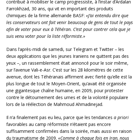
contribué à mobiliser le camp progressiste, à l’instar d’Ardalan
Farrokhzad, 30 ans, qui vit en important des produits
chimiques de la firme allemande BASF:
«J’ai entendu dire que
les conservateurs ont fait venir beaucoup de gens de tout le pays
afin de voter pour eux à Téhéran. C’est pour contrer cela que je
suis venu voter pour la liste réformiste.»
Dans l’après-midi de samedi, sur Telegram et Twitter – les
deux applications que les jeunes Iraniens ne quittent pas des
yeux –, un rassemblement était annoncé pour le soir même,
sur l’avenue Vali-e-Asr. C’est sur les 28 kilomètres de cette
avenue, dont les Téhéranais affirment avec fierté qu’elle est la
plus longue de tout le Moyen-Orient, qu’avait été organisée
une gigantesque chaîne humaine, en 2009, pour protester
contre le détournement des urnes et de la volonté populaire
lors de la réélection de Mahmoud Ahmadinejad.
Il n’a finalement pas eu lieu, parce que les tendances
a priori
favorables au camp réformiste n’étaient pas encore
suffisamment confirmées dans la soirée, mais aussi en raison
du traumatisme de 2009.
«Comme à chaque fois en Iran, nous