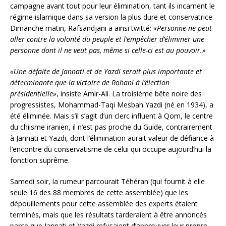
campagne avant tout pour leur élimination, tant ils incarnent le
régime islamique dans sa version la plus dure et conservatrice.
Dimanche matin, Rafsandjani a ainsi twitté:
«Personne ne peut
aller contre la volonté du peuple et l’empêcher d’éliminer une
personne dont il ne veut pas, même si celle-ci est au pouvoir.»
«Une défaite de Jannati et de Yazdi serait plus importante et
déterminante que la victoire de Rohani à l’élection
présidentielle»
, insiste Amir-Ali. La troisième bête noire des
progressistes, Mohammad-Taqi Mesbah Yazdi (né en 1934), a
été éliminée. Mais s’il s’agit d’un clerc influent à Qom, le centre
du chiisme iranien, il n’est pas proche du Guide, contrairement
à Jannati et Yazdi, dont l’élimination aurait valeur de défiance à
l’encontre du conservatisme de celui qui occupe aujourd’hui la
fonction suprême.
Samedi soir, la rumeur parcourait Téhéran (qui fournit à elle
seule 16 des 88 membres de cette assemblée) que les
dépouillements pour cette assemblée des experts étaient
terminés, mais que les résultats tarderaient à être annoncés
parce que Jannati et Yazdi refusaient d’approuver leur propre