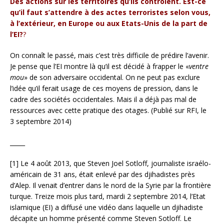
Des actions sur les territoires qu’ils contrôlent. Est-ce
qu’il faut s’attendre à des actes terroristes selon vous,
à l’extérieur, en Europe ou aux Etats-Unis de la part de
l’EI?
?
On connaît le passé, mais c’est très difficile de prédire l’avenir.
Je pense que l’EI montre là qu’il est décidé à frapper le «
ventre
mou
» de son adversaire occidental. On ne peut pas exclure
l’idée qu’il ferait usage de ces moyens de pression, dans le
cadre des sociétés occidentales. Mais il a déjà pas mal de
ressources avec cette pratique des otages. (Publié sur RFI, le
3 septembre 2014)
_____
[1] Le 4 août 2013, que Steven Joel Sotloff, journaliste israélo-
américain de 31 ans, était enlevé par des djihadistes près
d’Alep. Il venait d’entrer dans le nord de la Syrie par la frontière
turque. Treize mois plus tard, mardi 2 septembre 2014, l’Etat
islamique (EI) a diffusé une vidéo dans laquelle un djihadiste
décapite un homme présenté comme Steven Sotloff. Le