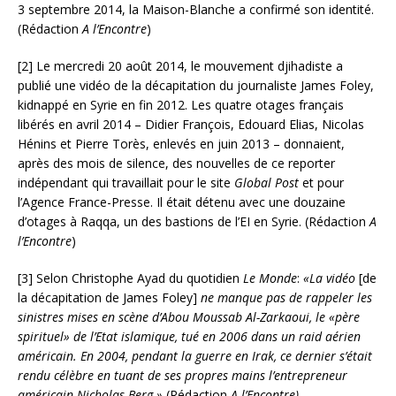
3 septembre 2014, la Maison-Blanche a confirmé son identité.
(Rédaction
A l’Encontre
)
[2] Le mercredi 20 août 2014, le mouvement djihadiste a
publié une vidéo de la décapitation du journaliste James Foley,
kidnappé en Syrie en fin 2012. Les quatre otages français
libérés en avril 2014 – Didier François, Edouard Elias, Nicolas
Hénins et Pierre Torès, enlevés en juin 2013 – donnaient,
après des mois de silence, des nouvelles de ce reporter
indépendant qui travaillait pour le site
Global Post
et pour
l’Agence France-Presse. Il était détenu avec une douzaine
d’otages à Raqqa, un des bastions de l’EI en Syrie. (Rédaction
A
l’Encontre
)
[3] Selon Christophe Ayad du quotidien
Le Monde
:
«La vidéo
[de
la décapitation de James Foley]
ne manque pas de rappeler les
sinistres mises en scène d’Abou Moussab Al-Zarkaoui, le «père
spirituel» de l’Etat islamique, tué en 2006 dans un raid aérien
américain. En 2004, pendant la guerre en Irak, ce dernier s’était
rendu célèbre en tuant de ses propres mains l’entrepreneur
américain Nicholas Berg.»
(Rédaction
A l’Encontre)