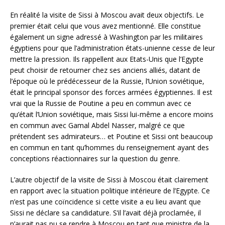
En réalité la visite de Sissi à Moscou avait deux objectifs. Le
premier était celui que vous avez mentionné. Elle constitue
également un signe adressé à Washington par les militaires
égyptiens pour que l’administration états-unienne cesse de leur
mettre la pression. Ils rappellent aux Etats-Unis que l’Egypte
peut choisir de retourner chez ses anciens alliés, datant de
l’époque où le prédécesseur de la Russie, l’Union soviétique,
était le principal sponsor des forces armées égyptiennes. Il est
vrai que la Russie de Poutine a peu en commun avec ce
qu’était l’Union soviétique, mais Sissi lui-même a encore moins
en commun avec Gamal Abdel Nasser, malgré ce que
prétendent ses admirateurs… et Poutine et Sissi ont beaucoup
en commun en tant qu’hommes du renseignement ayant des
conceptions réactionnaires sur la question du genre.
L’autre objectif de la visite de Sissi à Moscou était clairement
en rapport avec la situation politique intérieure de l’Egypte. Ce
n’est pas une coïncidence si cette visite a eu lieu avant que
Sissi ne déclare sa candidature. S’il l’avait déjà proclamée, il
n’aurait pas pu se rendre à Moscou en tant que ministre de la