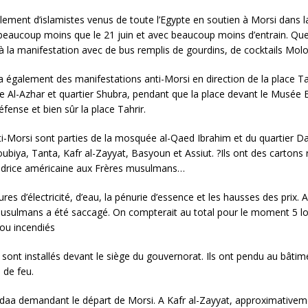
blement d’islamistes venus de toute l’Egypte en soutien à Morsi dans la
is beaucoup moins que le 21 juin et avec beaucoup moins d’entrain. Q
t à la manifestation avec de bus remplis de gourdins, de cocktails Mo
il y a également des manifestations anti-Morsi en direction de la place 
-Azhar et quartier Shubra, pendant que la place devant le Musée E
éfense et bien sûr la place Tahrir.
ti-Morsi sont parties de la mosquée al-Qaed Ibrahim et du quartier D
ubiya, Tanta, Kafr al-Zayyat, Basyoun et Assiut. ?Ils ont des cartons
adrice américaine aux Frères musulmans…
res d’électricité, d’eau, la pénurie d’essence et les hausses des prix.
musulmans a été saccagé. On compterait au total pour le moment 5 lo
 ou incendiés
ont installés devant le siège du gouvernorat. Ils ont pendu au bâtim
 de feu.
hadaa demandant le départ de Morsi. A Kafr al-Zayyat, approximativem