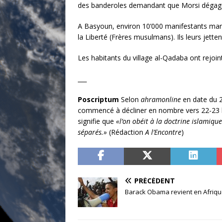
des banderoles demandant que Morsi dégag
A Basyoun, environ 10’000 manifestants marche
la Liberté (Frères musulmans). Ils leurs jette
Les habitants du village al-Qadaba ont rejoin
___
Poscriptum
Selon
ahramonline
en date du 2
commencé à décliner en nombre vers 22-23 
signifie que
«l’on obéit à la doctrine islamique
séparés.»
(Rédaction
A l’Encontre
)
PRÉCÉDENT
Barack Obama revient en Afriq