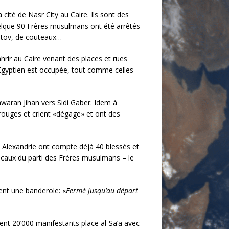
 cité de Nasr City au Caire. Ils sont des
uelque 90 Frères musulmans ont été arrêtés
lotov, de couteaux…
Tahrir au Caire venant des places et rues
gyptien est occupée, tout comme celles
awaran Jihan vers Sidi Gaber. Idem à
 rouges et crient «dégage» et ont des
 A Alexandrie ont compte déjà 40 blessés et
caux du parti des Frères musulmans – le
ent une banderole: «
Fermé jusqu’au départ
ent 20’000 manifestants place al-Sa’a avec