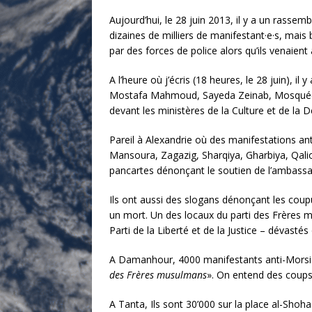
Aujourd’hui, le 28 juin 2013, il y a un rassem
dizaines de milliers de manifestant·e·s, ma
par des forces de police alors qu’ils venaien
A l’heure où j’écris (18 heures, le 28 juin), 
Mostafa Mahmoud, Sayeda Zeinab, Mosquée Al
devant les ministères de la Culture et de la D
Pareil à Alexandrie où des manifestations an
Mansoura, Zagazig, Sharqiya, Gharbiya, Qalio
pancartes dénonçant le soutien de l’ambass
Ils ont aussi des slogans dénonçant les coupu
un mort. Un des locaux du parti des Frères 
Parti de la Liberté et de la Justice – dévastés
A Damanhour, 4000 manifestants anti-Morsi s
des Frères musulmans
». On entend des coups
A Tanta, Ils sont 30’000 sur la place al-Sho