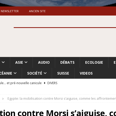
NEWSLETTER
ANCIEN SITE
S
ASIE
AUDIO
DÉBATS
ECOLOGIE
CÉANIE
SOCIÉTÉ
SUISSE
VIDEOS
ule… et pré-nouvelle canicule
DIVERS
Dossier. «Le message de Makerfield» (1)
GRANDE-BRETAGNE
Egypte: la mobilisation contre Morsi s’aiguise, comme les affronteme
 «Accentuation du nettoyage ethnique en Cisjordanie et à Gaza
ISRAËL
ation contre Morsi s’aiguise,