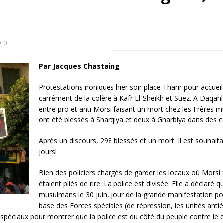
rump sur la “fraude électorale” était une blague de mauvais
NIS
 l’option militaire
ETATS-UNIS
0
res comptent: l’urgence de la démilitarisation de la Police militaire
Par Jacques Chastaing
Protestations ironiques hier soir place Tharir pour accueil
carrément de la colère à Kafr El-Sheikh et Suez. A Daqahli
entre pro et anti Morsi faisant un mort chez les Frères 
ont été blessés à Sharqiya et deux à Gharbiya dans des co
Après un discours, 298 blessés et un mort. Il est souhait
jours!
Bien des policiers chargés de garder les locaux où Morsi fa
étaient pliés de rire. La police est divisée.
Elle a déclaré q
musulmans le 30 juin, jour de la grande manifestation po
base des Forces spéciales (de répression, les unités anti
spéciaux pour montrer que la police est du côté du peuple contre le d