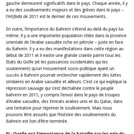
gauche demeurent significatifs dans le pays. Chaque année, il y
a eu des soulèvements majeurs et des grèves dans le pays –
l’
Intifada de
2011 est le dernier de ces mouvements.
En outre, l’importance du Bahreïn s’étend au-delà du pays lui-
même. Il y a une importante population chiite dans la province
orientale de l’Arabie saoudite riche en pétrole – juste en face
du Bahreïn. Il y a eu des manifestations dans cette région au
début de 2011 et il existe une grande crainte parmi tous les
Etats du Golfe (et les puissances occidentales qui les
soutiennent) qu’un mouvement socio-politique ayant un
succès à Bahreïn pourrait enclencher rapidement des luttes
similaires en Arabie saoudite et ailleurs. C’est ce qui explique la
répression sauvage qui s’est déchaînée contre le peuple
bahreïni en 2011, y compris l’envoi dans le pays de troupes
d’Arabie saoudite, des Emirats arabes unis et du Qatar, dans
une tentative pour réprimer le soulèvement. Mais nous
pouvons être assurés que l’histoire des soulèvements du
Bahreïn est loin d’être terminée.
EL: Quelle est l’importance de la bataille sur les prix du