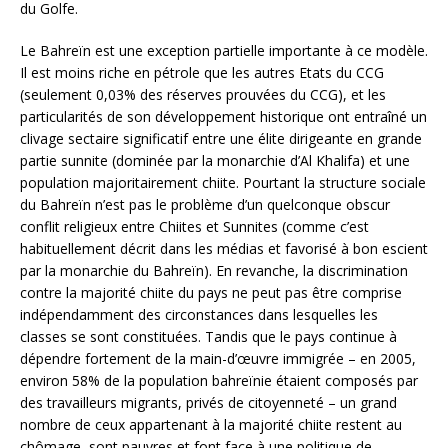
du Golfe.
Le Bahreïn est une exception partielle importante à ce modèle.
Il est moins riche en pétrole que les autres Etats du CCG
(seulement 0,03% des réserves prouvées du CCG), et les
particularités de son développement historique ont entraîné un
clivage sectaire significatif entre une élite dirigeante en grande
partie sunnite (dominée par la monarchie d’Al Khalifa) et une
population majoritairement chiite. Pourtant la structure sociale
du Bahreïn n’est pas le problème d’un quelconque obscur
conflit religieux entre Chiites et Sunnites (comme c’est
habituellement décrit dans les médias et favorisé à bon escient
par la monarchie du Bahreïn). En revanche, la discrimination
contre la majorité chiite du pays ne peut pas être comprise
indépendamment des circonstances dans lesquelles les
classes se sont constituées. Tandis que le pays continue à
dépendre fortement de la main-d’œuvre immigrée – en 2005,
environ 58% de la population bahreïnie étaient composés par
des travailleurs migrants, privés de citoyenneté – un grand
nombre de ceux appartenant à la majorité chiite restent au
chômage, sont pauvres et font face à une politique de