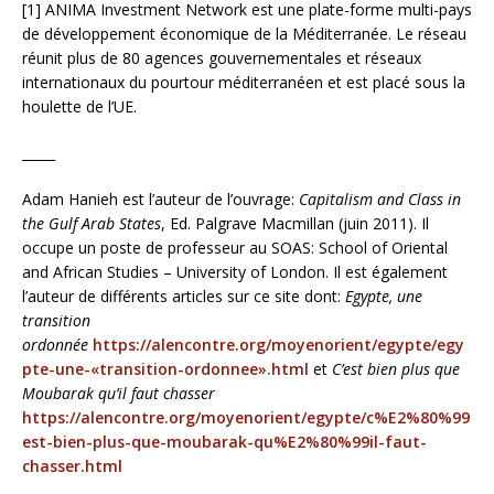
[1] ANIMA Investment Network est une plate-forme multi-pays
de développement économique de la Méditerranée. Le réseau
réunit plus de 80 agences gouvernementales et réseaux
internationaux du pourtour méditerranéen et est placé sous la
houlette de l’UE.
_____
Adam Hanieh est l’auteur de l’ouvrage:
Capitalism and Class in
the Gulf Arab States
, Ed. Palgrave Macmillan (juin 2011). Il
occupe un poste de professeur au SOAS: School of Oriental
and African Studies – University of London. Il est également
l’auteur de différents articles sur ce site dont:
Egypte, une
transition
ordonnée
https://alencontre.org/moyenorient/egypte/egy
pte-une-«transition-ordonnee».html
et
C’est bien plus que
Moubarak qu’il faut chasser
https://alencontre.org/moyenorient/egypte/c%E2%80%99
est-bien-plus-que-moubarak-qu%E2%80%99il-faut-
chasser.html