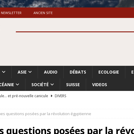
NEWSLETTER
ANCIEN SITE
S
ASIE
AUDIO
DÉBATS
ECOLOGIE
CÉANIE
SOCIÉTÉ
SUISSE
VIDEOS
ule… et pré-nouvelle canicule
DIVERS
Dossier. «Le message de Makerfield» (1)
GRANDE-BRETAGNE
es questions posées par la révolution égyptienne
 «Accentuation du nettoyage ethnique en Cisjordanie et à Gaza
ISRAËL
 questions posées par la rév