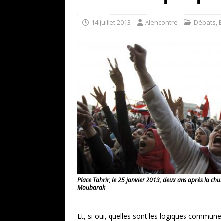
[ 17 juillet 2026 ]
«Le discours de T
goût… et une menace»
ETATS-U
14 juillet 2013
Alencontre
Débats
,
[ 17 juillet 2026 ]
Iran. Le retour de
[ 14 juin 2020 ]
Brésil. Les vies noi
* LA UNE
Place Tahrir, le 25 janvier 2013, deux ans après la chu
Moubarak
Et, si oui, quelles sont les logiques commune