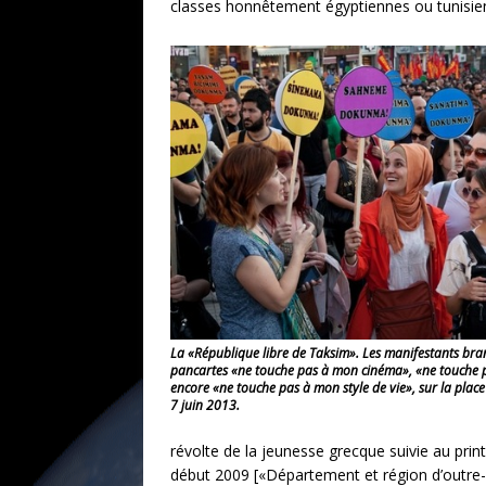
classes honnêtement égyptiennes ou tunisien
La «République libre de Taksim». Les manifestants bra
pancartes «ne touche pas à mon cinéma», «ne touche 
encore «ne touche pas à mon style de vie», sur la place
7 juin 2013.
révolte de la jeunesse grecque suivie au prin
début 2009 [«Département et région d’outre-