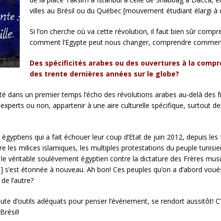
villes au Brésil ou du Québec [mouvement étudiant élargi à 
Si l’on cherche où va cette révolution, il faut bien sûr comp
comment l’Egypte peut nous changer, comprendre comment
Des spécificités arabes ou des ouvertures à la comp
des trente dernières années sur le globe?
dans un premier temps l’écho des révolutions arabes au-delà des fro
xperts ou non, appartenir à une aire culturelle spécifique, surtout d
s égyptiens qui a fait échouer leur coup d’Etat de juin 2012, depuis l
 les milices islamiques, les multiples protestations du peuple tunisie
n, le véritable soulèvement égyptien contre la dictature des Frères musu
e] s’est étonnée à nouveau. Ah bon! Ces peuples qu’on a d’abord voués 
 de l’autre?
aute d’outils adéquats pour penser l’événement, se rendort aussitôt! C’e
Brésil!