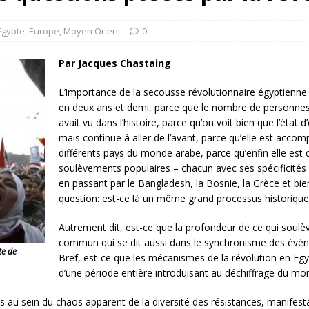
rump sur la “fraude électorale” était une blague de mauvais
NIS
Egypte
,
Europe
,
Moyen Orient
0
 l’option militaire
ETATS-UNIS
Par Jacques Chastaing
res comptent: l’urgence de la démilitarisation de la Police militaire
L’importance de la secousse révolutionnaire égyptienne d
en deux ans et demi, parce que le nombre de personnes 
avait vu dans l’histoire, parce qu’on voit bien que l’état d
mais continue à aller de l’avant, parce qu’elle est acco
différents pays du monde arabe, parce qu’enfin elle est
soulèvements populaires – chacun avec ses spécificités et
en passant par le Bangladesh, la Bosnie, la Grèce et bie
question: est-ce là un même grand processus historique
Autrement dit, est-ce que la profondeur de ce qui soulè
commun qui se dit aussi dans le synchronisme des évé
te de
Bref, est-ce que les mécanismes de la révolution en Egyp
d’une période entière introduisant au déchiffrage du mo
s au sein du chaos apparent de la diversité des résistances, manifesta