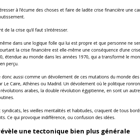
éresser à l’écume des choses et faire de ladite crise financière une cau
outissement.
de la crise qu’il faut s’intéresser.
le-même dans une logique folle qui lui est propre et que personne ne s
 Pourtant la crise financière est elle-même une conséquence d’une cri
60, étendue au monde dans les années 1970, qui a transformé le mon
ien perçu.
nne donc aussi comme un dévoilement de ces mutations du monde des 3
r Le Caire, Athènes ou Madrid. Un dévoilement où le politique ronron
 révolutions arabes, la double révolution égyptienne, en sont un autre 
outines.
s et syndicats, les vieilles mentalités et habitudes, craquent de tous bo
s. Ce qui provoque indifférence, ou confusion des idées.
révèle une tectonique bien plus générale