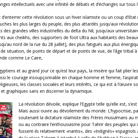
anges intellectuels avec une infinité de débats et d’échanges sur tous 
’enterrer cette révolution sous un hiver islamiste ou un coup d’Etat m
uches les plus larges du peuple, des plus attardés jusqu’aux révolut
des grandes villes industrielles du delta du Nil, jusqu’aux universita
nts aux cheikhs, des supporters de foot Ultra aux habitants des beaux
usqu’au nord de la rue du 28 juillet], des plus fatigués aux plus énergi
té de situation, de points de départ et de points de vue, de l’âge tribal
monde comme Le Caire,
tiens et au grand jour ce qu’est leur pays, la misère qui fait plier le
ssi le courage insoupçonnable en chaque homme et femme, l’aspiration
eligieuses, les classes sociales et leurs intérêts, ce qui est à l’œuvre
 et graphiques sans en discerner la dynamique.
La révolution dévoile, explique l’Egypte telle qu’elle est, s’es
Mais aussi ouvre au dévoilement du monde. L’hypocrisie, p
soutenant la dictature islamiste des Frères musulmans au mot
ou au contraire l’enthousiasme pour Tahrir des peuples qui
fussent-ils relativement «nantis», des «Indignés» espagnols
de la place Taksim à Istanbul à celle de Shabbag à Dacca, en