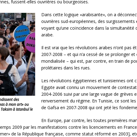
nes, fussent-elles ouvrières ou bourgeoises.
Dans cette logique «arabisante», on a déconnec
ouvrières sud-européennes, des surgissements e
voyant qu’une coïncidence dans la simultanéité 
arabe.
Il est vrai que les révolutions arabes n’ont pas
2007-2008 – et qui n’a cessé de se prolonger et 
mondialisée – qui est, par contre, en train de po
prolétaires dans les rues.
Les révolutions égyptiennes et tunisiennes ont
Egypte avait connu un mouvement de contestati
2004-2006 suivi par une large vague de grèves e
ndissent des
renversement du régime. En Tunisie, ce sont les
pas à mon art» ou
de Gafsa en 2007-2008 qui ont jeté les fondemen
 Taksim à Istanbul le
En Europe, par contre, les toutes premières ma
temps 2009 par les manifestations contre les licenciements en France,
mer» de la République française, comme statut réformé en 2003], et