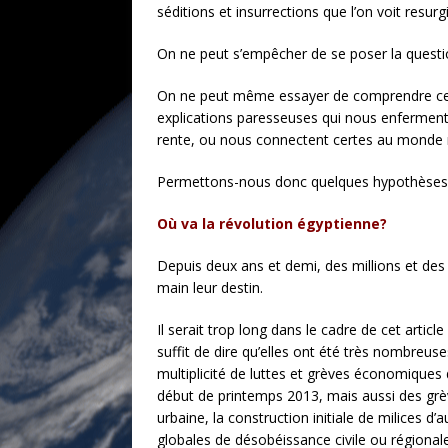
séditions et insurrections que l’on voit resurgi
On ne peut s’empêcher de se poser la questi
On ne peut même essayer de comprendre ce qui
explications paresseuses qui nous enferment
rente, ou nous connectent certes au monde m
Permettons-nous donc quelques hypothèses
Où va la révolution égyptienne?
Depuis deux ans et demi, des millions et de
main leur destin.
Il serait trop long dans le cadre de cet artic
suffit de dire qu’elles ont été très nombreu
multiplicité de luttes et grèves économiques 
début de printemps 2013, mais aussi des grève
urbaine, la construction initiale de milices d
globales de désobéissance civile ou régionales