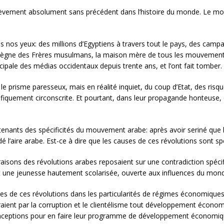
èvement absolument sans précédent dans l’histoire du monde. Le mond
s nos yeux: des millions d’Egyptiens à travers tout le pays, des campa
 règne des Frères musulmans, la maison mère de tous les mouvement
incipale des médias occidentaux depuis trente ans, et l’ont fait tomber.
e prisme paresseux, mais en réalité inquiet, du coup d’Etat, des risque
cifiquement circonscrite. Et pourtant, dans leur propagande honteuse, o
 tenants des spécificités du mouvement arabe: après avoir seriné que l’E
dé l’aire arabe. Est-ce à dire que les causes de ces révolutions sont s
 raisons des révolutions arabes reposaient sur une contradiction spécif
art une jeunesse hautement scolarisée, ouverte aux influences du m
s de ces révolutions dans les particularités de régimes économiques r
aient par la corruption et le clientélisme tout développement écon
nceptions pour en faire leur programme de développement économique 