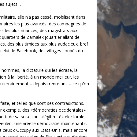
les sujets…
ilitaire, elle n’a pas cessé, mobilisant dans
ionnaires les plus avancés, des campagnes de
ires les plus nuancés, des magistrats aux
 quartiers de Zamalek [quartier allant de
ques, des plus timides aux plus audacieux, bref
 à celui de Facebook, des villages coupés du
s hommes, la dictature qui les écrase, la
 à la liberté, à un monde meilleur, les
 souterrainement – depuis trente ans – ce qu’on
t faite, et telles que sont ses contradictions.
ar exemple, des «démocraties occidentales»
if de sa soi-disant «légitimité» électorale,
 veulent une «réelle démocratie maintenant»,
 à ceux d’Occupy aux Etats-Unis, mais encore
 passant par celles de Rio ainsi que d’autres