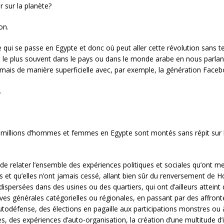
r sur la planète?
on.
 se passe en Egypte et donc où peut aller cette révolution sans ten
 le plus souvent dans le pays ou dans le monde arabe en nous parlan
ais de manière superficielle avec, par exemple, la génération Faceb
.
s millions d’hommes et femmes en Egypte sont montés sans répit sur l
le de relater l’ensemble des expériences politiques et sociales qu’ont m
ses et qu’elles n’ont jamais cessé, allant bien sûr du renversement 
dispersées dans des usines ou des quartiers, qui ont d’ailleurs attein
s générales catégorielles ou régionales, en passant par des affrontem
’autodéfense, des élections en pagaille aux participations monstres ou
, des expériences d’auto-organisation, la création d’une multitude d’in