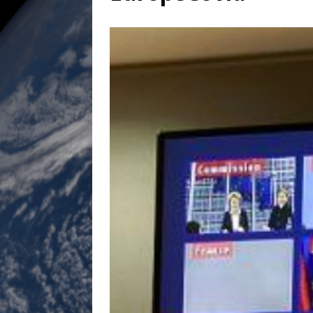
[ 17 juillet 2026 ]
«Le discours de T
goût… et une menace»
ETATS-U
[ 17 juillet 2026 ]
Iran. Le retour de
[ 14 juin 2020 ]
Brésil. Les vies noi
* LA UNE