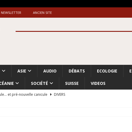
NEWSLETTER
ANCIEN SITE
S
ASIE
AUDIO
DÉBATS
ECOLOGIE
CÉANIE
SOCIÉTÉ
SUISSE
VIDEOS
ule… et pré-nouvelle canicule
DIVERS
Dossier. «Le message de Makerfield» (1)
GRANDE-BRETAGNE
 «Accentuation du nettoyage ethnique en Cisjordanie et à Gaza
ISRAËL