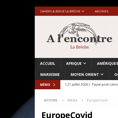
CAHIERS & REVUE LA BRÈCHE
ARCHIVES
ACCUEIL
AFRIQUE
AMÉRIQUE
MARXISME
MOYEN ORIENT
O
[ 21 juillet 2026 ]
Pause post-canic
MÉMO
[ 20 juillet 2026 ]
Grande-Bretagne-
ACCUEIL
Média
EuropeCovid
[ 18 juillet 2026 ]
Israël-Palestine.
avant les élections du 27 octobre»
EuropeCovid