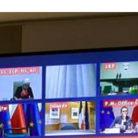
rump sur la “fraude électorale” était une blague de mauvais
NIS
 l’option militaire
ETATS-UNIS
res comptent: l’urgence de la démilitarisation de la Police militaire