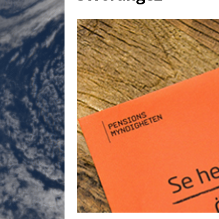
[ 17 juillet 2026 ]
«Le discours de T
goût… et une menace»
ETATS-U
[ 17 juillet 2026 ]
Iran. Le retour de
[ 14 juin 2020 ]
Brésil. Les vies noi
* LA UNE