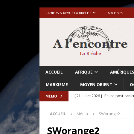
CAHIERS & REVUE LA BRÈCHE
ARCHIVES
ACCUEIL
AFRIQUE
AMÉRIQUE
MARXISME
MOYEN ORIENT
O
[ 21 juillet 2026 ]
Pause post-canic
MÉMO
[ 20 juillet 2026 ]
Grande-Bretagne-
ACCUEIL
Média
SWorange2
[ 18 juillet 2026 ]
Israël-Palestine.
avant les élections du 27 octobre»
SWorange2