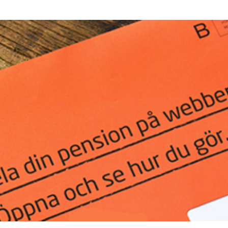
rump sur la “fraude électorale” était une blague de mauvais
NIS
 l’option militaire
ETATS-UNIS
res comptent: l’urgence de la démilitarisation de la Police militaire