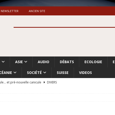
NEWSLETTER
ANCIEN SITE
S
ASIE
AUDIO
DÉBATS
ECOLOGIE
CÉANIE
SOCIÉTÉ
SUISSE
VIDEOS
ule… et pré-nouvelle canicule
DIVERS
Dossier. «Le message de Makerfield» (1)
GRANDE-BRETAGNE
 «Accentuation du nettoyage ethnique en Cisjordanie et à Gaza
ISRAËL