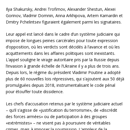
Ilya Shakursky, Andrei Trofimov, Alexander Shestun, Alexei
Gorinov, Vladmir Domnin, Anna Arkhipova, Artem Kamardin et
Dmitry Pchelintsev figuraient également parmi les signataires.
Leur appel est lancé dans le cadre d’un système judiciaire qui
impose de longues peines carcérales pour toute expression
d’opposition, où les verdicts sont décidés à l’avance et où les
acquittements dans les affaires politiques sont inexistants.
L’appel souligne le virage autoritaire pris par la Russie depuis
l’invasion à grande échelle de l’Ukraine il y a plus de trois ans.
Depuis lors, le régime du président Vladimir Poutine a adopté
plus de 60 nouvelles lois répressives, qui s’ajoutent aux 50 déjà
promulguées depuis 2018, instrumentalisant le code pénal
pour étouffer toute dissidence.
Les chefs d’accusation retenus par le système judiciaire actuel
– qu’il s’agisse de «justification du terrorisme», de «discrédit
des forces armées» ou de participation à des groupes
«extrémistes» – ne visent pas à poursuivre de véritables
crimes, mais à imposer la soumission. L’ampleur de la