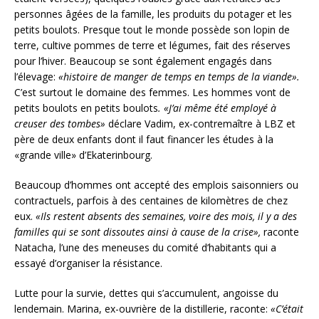
personnes âgées de la famille, les produits du potager et les
petits boulots. Presque tout le monde possède son lopin de
terre, cultive pommes de terre et légumes, fait des réserves
pour l’hiver. Beaucoup se sont également engagés dans
l’élevage:
«histoire de manger de temps en temps de la viande».
C’est surtout le domaine des femmes. Les hommes vont de
petits boulots en petits boulots
. «J’ai même été employé à
creuser des tombes»
déclare Vadim, ex-contremaître à LBZ et
père de deux enfants dont il faut financer les études à la
«grande ville» d’Ekaterinbourg.
Beaucoup d’hommes ont accepté des emplois saisonniers ou
contractuels, parfois à des centaines de kilomètres de chez
eux.
«Ils restent absents des semaines, voire des mois, il y a des
familles qui se sont dissoutes ainsi à cause de la crise»,
raconte
Natacha, l’une des meneuses du comité d’habitants qui a
essayé d’organiser la résistance.
Lutte pour la survie, dettes qui s’accumulent, angoisse du
lendemain. Marina, ex-ouvrière de la distillerie, raconte:
«C’était