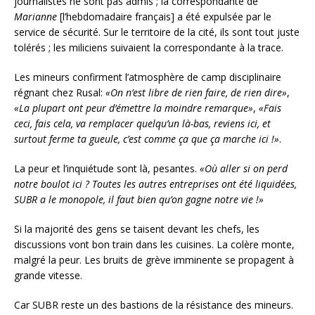
journalistes ne sont pas admis ; la correspondante de
Marianne
[l’hebdomadaire français] a été expulsée par le
service de sécurité. Sur le territoire de la cité, ils sont tout juste
tolérés ; les miliciens suivaient la correspondante à la trace.
Les mineurs confirment l’atmosphère de camp disciplinaire
régnant chez Rusal:
«On n’est libre de rien faire, de rien dire»
,
«La plupart ont peur d’émettre la moindre remarque»
,
«Fais
ceci, fais cela, va remplacer quelqu’un là-bas, reviens ici, et
surtout ferme ta gueule, c’est comme ça que ça marche ici !»
.
La peur et l’inquiétude sont là, pesantes.
«Où aller si on perd
notre boulot ici ? Toutes les autres entreprises ont été liquidées,
SUBR a le monopole, il faut bien qu’on gagne notre vie !»
Si la majorité des gens se taisent devant les chefs, les
discussions vont bon train dans les cuisines. La colère monte,
malgré la peur. Les bruits de grève imminente se propagent à
grande vitesse.
Car SUBR reste un des bastions de la résistance des mineurs.