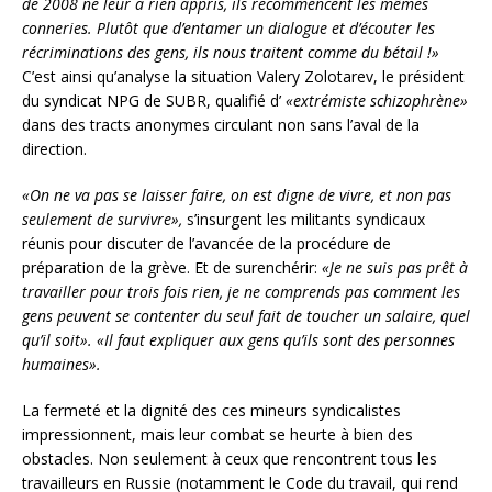
de 2008 ne leur a rien appris, ils recommencent les mêmes
conneries. Plutôt que d’entamer un dialogue et d’écouter les
récriminations des gens, ils nous traitent comme du bétail !»
C’est ainsi qu’analyse la situation Valery Zolotarev, le président
du syndicat NPG de SUBR, qualifié d’
«extrémiste schizophrène»
dans des tracts anonymes circulant non sans l’aval de la
direction.
«On ne va pas se laisser faire, on est digne de vivre, et non pas
seulement de survivre»,
s’insurgent les militants syndicaux
réunis pour discuter de l’avancée de la procédure de
préparation de la grève. Et de surenchérir:
«Je ne suis pas prêt à
travailler pour trois fois rien, je ne comprends pas comment les
gens peuvent se contenter du seul fait de toucher un salaire, quel
qu’il soit».
«Il faut expliquer aux gens qu’ils sont des personnes
humaines».
La fermeté et la dignité des ces mineurs syndicalistes
impressionnent, mais leur combat se heurte à bien des
obstacles. Non seulement à ceux que rencontrent tous les
travailleurs en Russie (notamment le Code du travail, qui rend