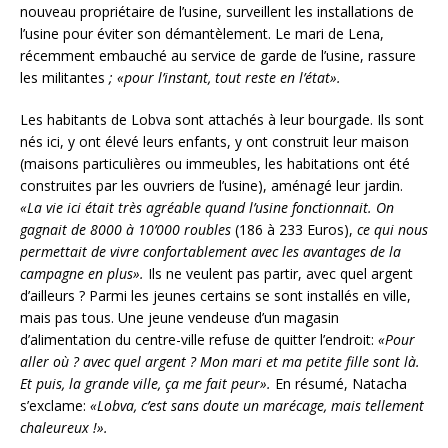
nouveau propriétaire de l’usine, surveillent les installations de
l’usine pour éviter son démantèlement. Le mari de Lena,
récemment embauché au service de garde de l’usine, rassure
les militantes
; «pour l’instant, tout reste en l’état».
Les habitants de Lobva sont attachés à leur bourgade. Ils sont
nés ici, y ont élevé leurs enfants, y ont construit leur maison
(maisons particulières ou immeubles, les habitations ont été
construites par les ouvriers de l’usine), aménagé leur jardin.
«La vie ici était très agréable quand l’usine fonctionnait. On
gagnait de 8000 à 10’000 roubles
(186 à 233 Euros),
ce qui nous
permettait de vivre confortablement avec les avantages de la
campagne en plus».
Ils ne veulent pas partir, avec quel argent
d’ailleurs ? Parmi les jeunes certains se sont installés en ville,
mais pas tous. Une jeune vendeuse d’un magasin
d’alimentation du centre-ville refuse de quitter l’endroit:
«Pour
aller où ? avec quel argent ? Mon mari et ma petite fille sont là.
Et puis, la grande ville, ça me fait peur».
En résumé, Natacha
s’exclame:
«Lobva, c’est sans doute un marécage, mais tellement
chaleureux !».