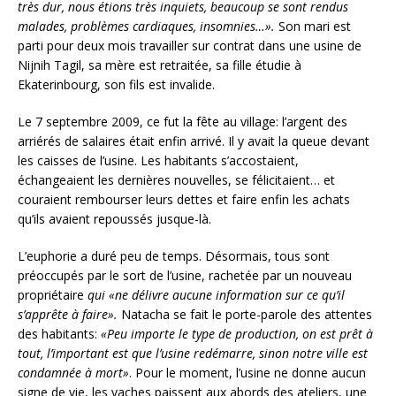
très dur, nous étions très inquiets, beaucoup se sont rendus
malades, problèmes cardiaques, insomnies…».
Son mari est
parti pour deux mois travailler sur contrat dans une usine de
Nijnih Tagil, sa mère est retraitée, sa fille étudie à
Ekaterinbourg, son fils est invalide.
Le 7 septembre 2009, ce fut la fête au village: l’argent des
arriérés de salaires était enfin arrivé. Il y avait la queue devant
les caisses de l’usine. Les habitants s’accostaient,
échangeaient les dernières nouvelles, se félicitaient… et
couraient rembourser leurs dettes et faire enfin les achats
qu’ils avaient repoussés jusque-là.
L’euphorie a duré peu de temps. Désormais, tous sont
préoccupés par le sort de l’usine, rachetée par un nouveau
propriétaire
qui «ne délivre aucune information sur ce qu’il
s’apprête à faire».
Natacha se fait le porte-parole des attentes
des habitants:
«Peu importe le type de production, on est prêt à
tout, l’important est que l’usine redémarre, sinon notre ville est
condamnée à mort»
. Pour le moment, l’usine ne donne aucun
signe de vie, les vaches paissent aux abords des ateliers, une