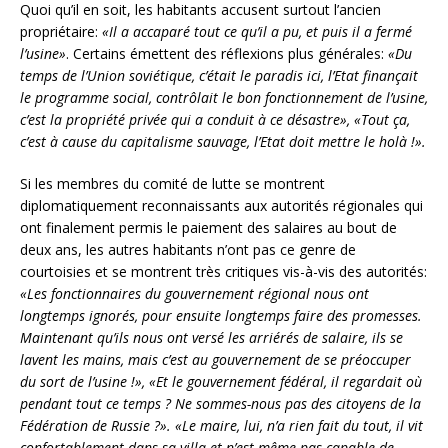
Quoi qu’il en soit, les habitants accusent surtout l’ancien
propriétaire:
«Il a accaparé tout ce qu’il a pu, et puis il a fermé
l’usine»
. Certains émettent des réflexions plus générales:
«Du
temps de l’Union soviétique, c’était le paradis ici, l’Etat finançait
le programme social, contrôlait le bon fonctionnement de l’usine,
c’est la propriété privée qui a conduit à ce désastre», «Tout ça,
c’est à cause du capitalisme sauvage, l’Etat doit mettre le holà !».
Si les membres du comité de lutte se montrent
diplomatiquement reconnaissants aux autorités régionales qui
ont finalement permis le paiement des salaires au bout de
deux ans, les autres habitants n’ont pas ce genre de
courtoisies et se montrent très critiques vis-à-vis des autorités:
«Les fonctionnaires du gouvernement régional nous ont
longtemps ignorés, pour ensuite longtemps faire des promesses.
Maintenant qu’ils nous ont versé les arriérés de salaire, ils se
lavent les mains, mais c’est au gouvernement de se préoccuper
du sort de l’usine !»,
«Et le gouvernement fédéral, il regardait où
pendant tout ce temps ? Ne sommes-nous pas des citoyens de la
Fédération de Russie ?».
«Le maire, lui, n’a rien fait du tout, il vit
confortablement dans sa villa et n’est même pas capable de