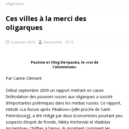
oligarques
Ces villes à la merci des
oligarques
5 janvier 2010
Alencontre
0
Poutine et Oleg Deripaska, le «roi de
l'aluminium»
Par Carine Clément
Début septembre 2009 un rapport mettant en cause
l’inféodation des pouvoirs russes aux oligarques a suscité
d’importantes polémiques dans les médias russes. Ce rapport,
intitulé «La Russie après Pikaliovo» [ville proche de Saint-
Petersbourg], a été rédigé par deux économistes pourtant peu
suspects d’esprit de fronde, Nikita Krichevski et Vladislav
Inozemtsev. Chiffres à l’appui, ils montrent comment les