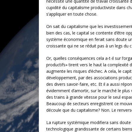
nécessite une quantité de travail croissante do
cupidité du capitalisme productiviste dans ch
s’appliquer en toute chose.
On sait du capitalisme que les investissemen
bien des cas, le capital se contente d’être o
système économique en ferait sans doute un me
croissante qui ne se réduit pas à un legs du 
Or, quelles conséquences cela a-t-il sur l’or
productifs» tirent vers le haut la complexit
augmente les risques d’échec. A cela, le capi
développement, par des associations productiv
des divers savoir-faire, etc. Et il a aussi répo
évidemment d’amortir, sur le marché le plus v
des trains à grande vitesse pour le seul espac
Beaucoup de secteurs enregistrent ce mouvem
découle que du capitalisme? Non. Le renvers
La rupture systémique modifiera sans doute la
technologique grandissante de certains biens