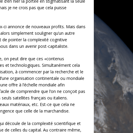
le d’en nier la portée en stigmatisant la seule
ais je ne crois pas que cela puisse
ux-ci annonce de nouveaux profits. Mais dans
t alors simplement souligner qu’un autre
t de pointer la complexité cognitive
ous dans un avenir post-capitaliste.
se, on peut dire que ces «contenus
ives et technologiques. Simultanément cela
nisation, à commencer par la recherche et le
n d’une organisation continentale ou mondiale
 une offre à l’échelle mondiale afin
t facile de comprendre que l’on ne conçoit pas
euls satellites français ou italiens.
aux matériaux, etc. Est-ce que cela ne
ingence que celle de la marchandise.
ui découle de la complexité scientifique et
se de celles du capital. Au contraire même,