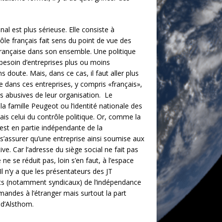
nal est plus sérieuse. Elle consiste à
ôle français fait sens du point de vue des
rançaise dans son ensemble. Une politique
c besoin d’entreprises plus ou moins
doute. Mais, dans ce cas, il faut aller plus
lace dans ces entreprises, y compris «français»,
s abusives de leur organisation. Le
la famille Peugeot ou l’identité nationale des
is celui du contrôle politique. Or, comme la
 est en partie indépendante de la
 s’assurer qu’une entreprise ainsi soumise aux
ve. Car l’adresse du siège social ne fait pas
ne se réduit pas, loin s’en faut, à l’espace
Il n’y a que les présentateurs des JT
nants (notamment syndicaux) de l’indépendance
ommandes à l’étranger mais surtout la part
 d’Alsthom.