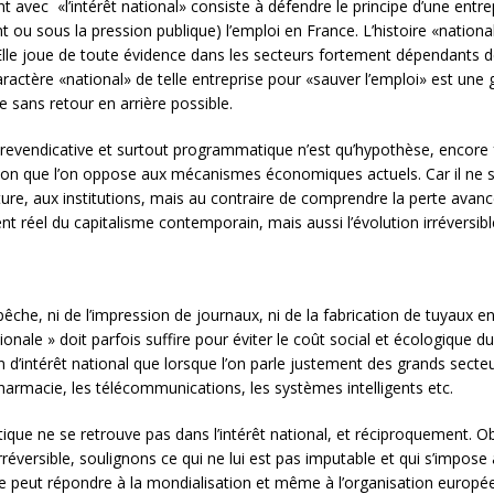
 avec «l’intérêt national» consiste à défendre le principe d’une entre
t ou sous la pression publique) l’emploi en France. L’histoire «nationa
Elle joue de toute évidence dans les secteurs fortement dépendants d
caractère «national» de telle entreprise pour «sauver l’emploi» est une
 sans retour en arrière possible.
e revendicative et surtout programmatique n’est qu’hypothèse, encore
tion que l’on oppose aux mécanismes économiques actuels. Car il ne s’ag
culture, aux institutions, mais au contraire de comprendre la perte ava
t réel du capitalisme contemporain, mais aussi l’évolution irréversib
de pêche, ni de l’impression de journaux, ni de la fabrication de tuyau
onale » doit parfois suffire pour éviter le coût social et écologique d
on d’intérêt national que lorsque l’on parle justement des grands sec
a pharmacie, les télécommunications, les systèmes intelligents etc.
tique ne se retrouve pas dans l’intérêt national, et réciproquement. 
réversible, soulignons ce qui ne lui est pas imputable et qui s’impose 
ne peut répondre à la mondialisation et même à l’organisation europé