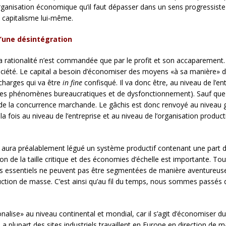
’organisation économique qu’il faut dépasser dans un sens progressiste 
e capitalisme lui-même.
u’une désintégration
a rationalité n’est commandée que par le profit et son accaparement. L
société. Le capital a besoin d’économiser des moyens «à sa manière» 
 charges qui va être
in fine
confisqué. Il va donc être, au niveau de l’en
as les phénomènes bureaucratiques et de dysfonctionnement). Sauf que
 de la concurrence marchande. Le gâchis est donc renvoyé au niveau glo
a fois au niveau de l’entreprise et au niveau de l’organisation producti
s aura préalablement légué un système productif contenant une part de
ion de la taille critique et des économies d’échelle est importante. 
ces essentiels ne peuvent pas être segmentées de manière aventureuse.
uction de masse. C’est ainsi qu’au fil du temps, nous sommes passés 
onalise» au niveau continental et mondial, car il s’agit d’économiser du
a plupart des sites industriels travaillent en Europe en direction de 