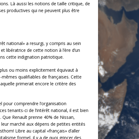
s. Là aussi les notions de taille critique, de
es productives qui ne peuvent plus être
êt national» a resurgi, y compris au sein
t libératrice de cette notion à l’ère d’un
s cette indignation patriotique.
i plus ou moins explicitement équivaut à
es-mêmes qualifiables de françaises. Cette
uelle primerait encore le critère des
tiel pour comprendre l’organisation
 tenants-ci de l’intérêt national, il est bien
me. Que Renault prenne 40% de Nissan,
leur marché aux dépens de petites entités
hom! Libre au capital «français» d’aller
italisme formel, il y a de quoi grincer des