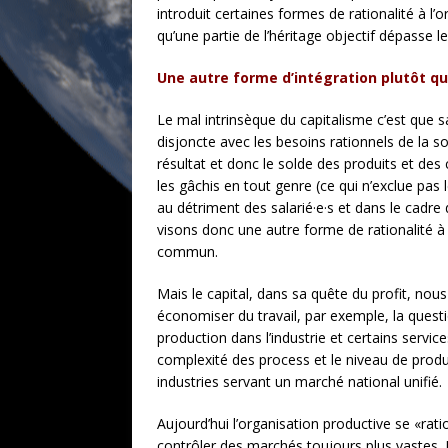
introduit certaines formes de rationalité à l
qu’une partie de l’héritage objectif dépasse l
Une autre forme d’intégration plutôt q
Le mal intrinsèque du capitalisme c’est que s
disjoncte avec les besoins rationnels de la 
résultat et donc le solde des produits et des
les gâchis en tout genre (ce qui n’exclue p
au détriment des salarié·e·s et dans le cadre
visons donc une autre forme de rationalité à l
commun.
Mais le capital, dans sa quête du profit, nou
économiser du travail, par exemple, la quest
production dans l’industrie et certains servi
complexité des process et le niveau de prod
industries servant un marché national unifié.
Aujourd’hui l’organisation productive se «rati
contrôler des marchés toujours plus vastes. L