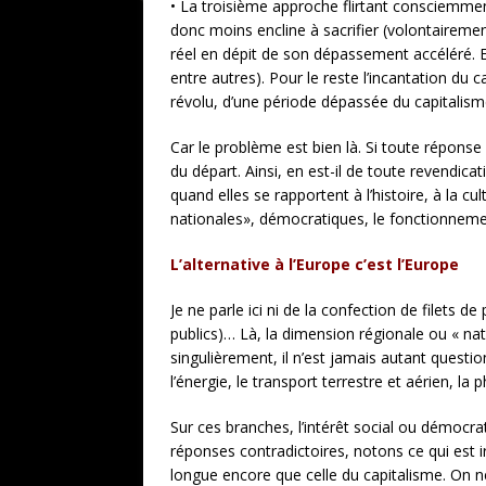
• La troisième approche flirtant consciemment
donc moins encline à sacrifier (volontairemen
réel en dépit de son dépassement accéléré. 
entre autres). Pour le reste l’incantation du 
révolu, d’une période dépassée du capitalisme
Car le problème est bien là. Si toute répons
du départ. Ainsi, en est-il de toute revendica
quand elles se rapportent à l’histoire, à la 
nationales», démocratiques, le fonctionnemen
L’alternative à l’Europe c’est l’Europe
Je ne parle ici ni de la confection de filets 
publics)… Là, la dimension régionale ou « nati
singulièrement, il n’est jamais autant questi
l’énergie, le transport terrestre et aérien, l
Sur ces branches, l’intérêt social ou démocra
réponses contradictoires, notons ce qui est ir
longue encore que celle du capitalisme. On 