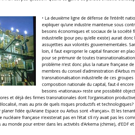
• La deuxième ligne de défense de l’intérêt natio
expliquer qu’une industrie maintenue sous contr
besoins économiques et sociaux de la société f
industrielle (pour peu qu’elle existe) aurait don
assujetties aux volontés gouvernementales. Sans 
loin, il faut exproprier le capital financier en p
pour se prémunir de toutes transnationalisation
problème n’est donc plus la nature française de 
membres du conseil d’administration d’Airbus ma
transnationalisation industrielle de ces groupes
composition nationale du capital, faut-il encore
besoins «nationaux» reste une possibilité objecti
ores et déjà des firmes transnationales dont l’organisation productive 
élocalisé, mais au prix de quels risques productifs et technologiques? 
r planer l’idée qu’Ariane Espace ou Airbus sont «français». Et les te
e nucléaire française n’existerait pas en l’état s’il n’y avait pas les c
u monde pour entrer dans les activités d’Arkema (chimie), d’EDF et