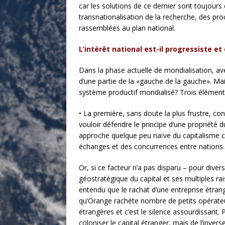
car les solutions de ce dernier sont toujours 
transnationalisation de la recherche, des pr
rassemblées au plan national.
L’intérêt national est-il progressiste e
Dans la phase actuelle de mondialisation, ave
d’une partie de la «gauche de la gauche». Mais 
système productif mondialisé? Trois éléments 
• La première, sans doute la plus frustre, co
vouloir défendre le principe d’une propriété 
approche quelque peu naïve du capitalisme 
échanges et des concurrences entre nations.
Or, si ce facteur n’a pas disparu – pour diver
géostratégique du capital et ses multiples rai
entendu que le rachat d’une entreprise étran
qu’Orange rachète nombre de petits opérateu
étrangères et c’est le silence assourdissant.
coloniser le capital étranger, mais de l’invers