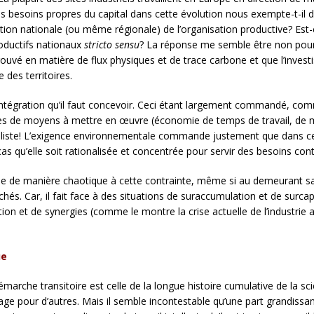
les besoins propres du capital dans cette évolution nous exempte-t-il
tation nationale (ou même régionale) de l’organisation productive? Est
oductifs nationaux
stricto sensu
? La réponse me semble être non pour 
 trouvé en matière de flux physiques et de trace carbone et que l’inves
des territoires.
intégration qu’il faut concevoir. Ceci étant largement commandé, comme
s de moyens à mettre en œuvre (économie de temps de travail, de mati
aliste! L’exigence environnementale commande justement que dans cer
as qu’elle soit rationalisée et concentrée pour servir des besoins con
ue de manière chaotique à cette contrainte, même si au demeurant sa 
s. Car, il fait face à des situations de suraccumulation et de surcapac
ion et de synergies (comme le montre la crise actuelle de l’industrie 
ue
marche transitoire est celle de la longue histoire cumulative de la sci
age pour d’autres. Mais il semble incontestable qu’une part grandissan