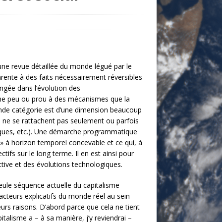
ne revue détaillée du monde légué par le
pparente à des faits nécessairement réversibles
ongée dans l’évolution des
ume peu ou prou à des mécanismes que la
econde catégorie est d’une dimension beaucoup
ui ne se rattachent pas seulement ou parfois
iques, etc.). Une démarche
programmatique
ée» à horizon temporel concevable et ce qui, à
ifs sur le long terme. Il en est ainsi pour
ctive et des évolutions technologiques.
seule séquence actuelle du capitalisme
facteurs explicatifs du monde réel au sein
eurs raisons. D’abord parce que cela ne tient
talisme a – à sa manière, j’y reviendrai –