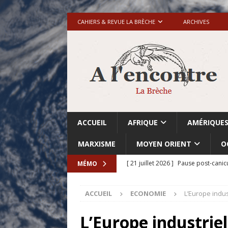
CAHIERS & REVUE LA BRÈCHE
ARCHIVES
ACCUEIL
AFRIQUE
AMÉRIQUE
MARXISME
MOYEN ORIENT
O
[ 21 juillet 2026 ]
Pause post-canic
MÉMO
[ 20 juillet 2026 ]
Grande-Bretagne-
ACCUEIL
ECONOMIE
L’Europe indust
[ 18 juillet 2026 ]
Israël-Palestine.
avant les élections du 27 octobre»
L’Europe industriel