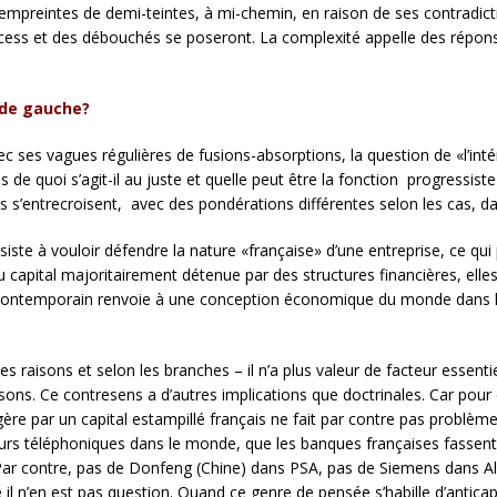
empreintes de demi-teintes, à mi-chemin, en raison de ses contradiction
ocess et des débouchés se poseront. La complexité appelle des répons
t de gauche?
c ses vagues régulières de fusions-absorptions, la question de «l’intér
de quoi s’agit-il au juste et quelle peut être la fonction progressiste e
s’entrecroisent, avec des pondérations différentes selon les cas, dan
nsiste à vouloir défendre la nature «française» d’une entreprise, ce qu
du capital majoritairement détenue par des structures financières, ell
contemporain renvoie à une conception économique du monde dans laq
ses raisons et selon les branches – il n’a plus valeur de facteur essen
sons. Ce contresens a d’autres implications que doctrinales. Car pour ces
gère par un capital estampillé français ne fait par contre pas problè
rs téléphoniques dans le monde, que les banques françaises fassent 
 Par contre, pas de Donfeng (Chine) dans PSA, pas de Siemens dans Alst
e il n’en est pas question. Quand ce genre de pensée s’habille d’anticap