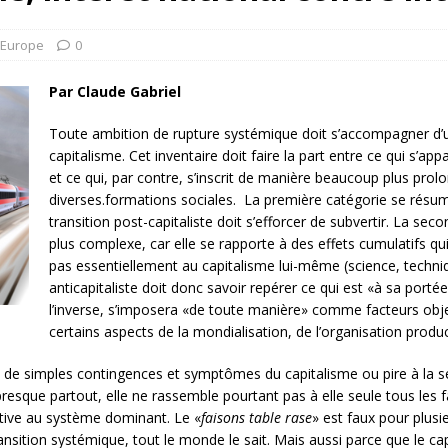
rump sur la “fraude électorale” était une blague de mauvais
NIS
Europe
0
 l’option militaire
ETATS-UNIS
Par Claude Gabriel
res comptent: l’urgence de la démilitarisation de la Police militaire
Toute ambition de rupture systémique doit s’accompagner d’u
capitalisme. Cet inventaire doit faire la part entre ce qui s’a
et ce qui, par contre, s’inscrit de manière beaucoup plus prol
diverses.formations sociales. La première catégorie se rés
transition post-capitaliste doit s’efforcer de subvertir. La s
plus complexe, car elle se rapporte à des effets cumulatifs q
pas essentiellement au capitalisme lui-même (science, techn
anticapitaliste doit donc savoir repérer ce qui est «à sa port
l’inverse, s’imposera «de toute manière» comme facteurs object
certains aspects de la mondialisation, de l’organisation produ
r à de simples contingences et symptômes du capitalisme ou pire à la 
 presque partout, elle ne rassemble pourtant pas à elle seule tous les 
tive au système dominant. Le «
faisons table rase
» est faux pour plusi
ition systémique, tout le monde le sait. Mais aussi parce que le capi