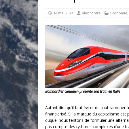
[ 17 juillet 2026 ]
«Le discours de T
goût… et une menace»
ETATS-U
14 mai 2014
Alencontre
Economie
,
[ 17 juillet 2026 ]
Iran. Le retour de
[ 14 juin 2020 ]
Brésil. Les vies noi
* LA UNE
Bombardier canadien présente son train en Italie
Autant dire qu’il faut éviter de tout ramene
financiarisé. Si la marque du capitalisme est
duquel nous tentons de formuler une alterna
pas compte des rythmes complexes d’une trans