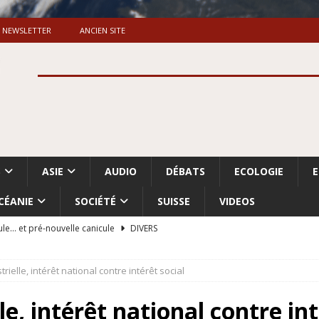
NEWSLETTER
ANCIEN SITE
S
ASIE
AUDIO
DÉBATS
ECOLOGIE
CÉANIE
SOCIÉTÉ
SUISSE
VIDEOS
ule… et pré-nouvelle canicule
DIVERS
Dossier. «Le message de Makerfield» (1)
GRANDE-BRETAGNE
rielle, intérêt national contre intérêt social
 «Accentuation du nettoyage ethnique en Cisjordanie et à Gaza
ISRAËL
le, intérêt national contre int