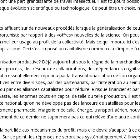
nt une part grandissante de travail intellectuel. Il est toujours possib
aque évolution scientifique ou technologique. Ce peut être un choix, m
ts affluent sur de nouveaux procédés lorsque la généralisation de ce
pportuniste par rapport à des «offres» nouvelles de la science. On peu
illeur usage au profit de la collectivité. Mais ce qui importe ici c’es
capitalisme. Ceci s’est imposé au capitalisme comme cela s’impose à n
ganisation productive? Déjà aujourd’hui sous le règne de la marchandi
é des process, des réseaux de collaborations, des dépendances cognit
tal a essentiellement répondu par la transnationalisation de son orga
es entre divers sites, par des partenariats, par l’intégration au sei
ndu par des alliances capitalistes pour réduire le risque financier et par
aste, les énormes coûts en capital de telle ou telle production. Il es
e national, qu’on ne développe pas des lanceurs de satellites pour les s
ent: pharmacie, imagerie médicale, énergie, transport aérien, nouve
ement de ce dernier ne supprimera pas ce qui relève d’une autre cont
 part liée aux mécanismes du profit, mais elle devra s’adapter à ce q
. Sur ce point, les réponses ne seront pas systématiquement à l’inver