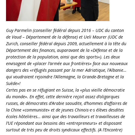
Guy Parmelin (conseiller fédéral depuis 2016 – UDC du canton
de Vaud – Département de la défense) et Ueli Maurer (UDC de
Zurich, conseiller fédéral depuis 2009, actuellement à la tête du
Département des finances, auparavant de la «Défense et de la
protection de la population, ainsi que des sports»). Les deux
envisagent de «placer l’armée aux frontières» face aux nouveaux
dangers des «réfugiés passant par la mer Adriatique, l’Albanie…
qui voudraient rejoindre l’Allemagne, la Grande-Bretagne et la
Suède»!
Certes pas en se réfugiant en Suisse, la «plus vieille démocratie
du monde». En effet, cette dernière reçoit assez d’oligarques
russes, de démocrates d’Arabie saoudite, d’hommes d’affaires de
la Chine «communiste» et de jeunes Chinois·e·s élèves desdites
écoles hôtelières… ainsi que des travailleurs et travailleuses de
l’UE répondant aux besoins des «entrepreneurs» et disposant
surtout de très peu de droits syndicaux effectifs.
(A l’Encontre)