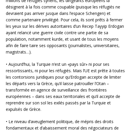
millions de réfugiés syriens, les dirigeants européens la
désignent à la fois comme coupable (puisque les réfugiés ne
devraient pas arriver jusque dans l’espace Schengen) et
comme partenaire privilégié. Pour cela, ils sont prêts à fermer
les yeux sur les dérives autoritaires d’un Recep Tayyip Erdogan
ayant relancé une guerre civile contre une partie de sa
population, notamment kurde, et usant de tous les moyens
afin de faire taire ses opposants (journalistes, universitaires,
magistrats…).
• Aujourd’hui, la Turquie n’est un «pays sûr» ni pour ses
ressortissants, ni pour les réfugiés. Mais l’UE est prête à toutes
les contorsions juridiques pour qu’Erdogan accepte de limiter
les départs vers la Grèce, qu’il laisse patrouiller l’Otan –
transformée en agence de surveillance des frontières
européennes – dans ses eaux territoriales et qu’il accepte de
reprendre sur son sol les exilés passés par la Turquie et
expulsés de Grèce.
• Le niveau d’aveuglement politique, de mépris des droits
fondamentaux et d’abaissement moral des négociateurs de