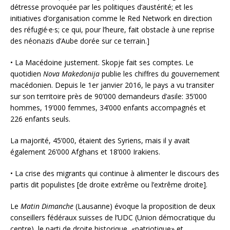
détresse provoquée par les politiques d’austérité; et les
initiatives d’organisation comme le Red Network en direction
des réfugié·e·s; ce qui, pour l’heure, fait obstacle à une reprise
des néonazis d’Aube dorée sur ce terrain.]
• La Macédoine justement. Skopje fait ses comptes. Le
quotidien
Nova Makedonija
publie les chiffres du gouvernement
macédonien. Depuis le 1er janvier 2016, le pays a vu transiter
sur son territoire près de 90’000 demandeurs d’asile: 35’000
hommes, 19’000 femmes, 34’000 enfants accompagnés et
226 enfants seuls.
La majorité, 45’000, étaient des Syriens, mais il y avait
également 26’000 Afghans et 18’000 Irakiens.
• La crise des migrants qui continue à alimenter le discours des
partis dit populistes [de droite extrême ou l’extrême droite].
Le
Matin Dimanche
(Lausanne) évoque la proposition de deux
conseillers fédéraux suisses de l’UDC (Union démocratique du
centre), le parti de droite historique, «patriotique» et