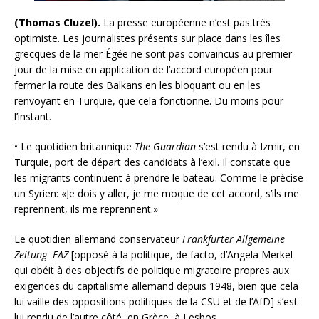
(Thomas Cluzel).
La presse européenne n’est pas très
optimiste. Les journalistes présents sur place dans les îles
grecques de la mer Égée ne sont pas convaincus au premier
jour de la mise en application de l’accord européen pour
fermer la route des Balkans en les bloquant ou en les
renvoyant en Turquie, que cela fonctionne. Du moins pour
l’instant.
• Le quotidien britannique
The Guardian
s’est rendu à Izmir, en
Turquie, port de départ des candidats à l’exil. Il constate que
les migrants continuent à prendre le bateau. Comme le précise
un Syrien: «Je dois y aller, je me moque de cet accord, s’ils me
reprennent, ils me reprennent.»
Le quotidien allemand conservateur
Frankfurter Allgemeine
Zeitung- FAZ
[opposé à la politique, de facto, d’Angela Merkel
qui obéit à des objectifs de politique migratoire propres aux
exigences du capitalisme allemand depuis 1948, bien que cela
lui vaille des oppositions politiques de la CSU et de l’AfD] s’est
lui rendu de l’autre côté, en Grèce, à Lesbos.