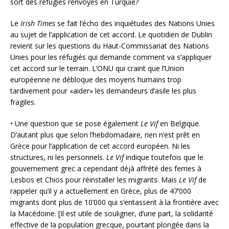
sort des réfugiés renvoyés en Turquie?
Le
Irish Times
se fait l’écho des inquiétudes des Nations Unies
au sujet de l’application de cet accord. Le quotidien de Dublin
revient sur les questions du Haut-Commissariat des Nations
Unies pour les réfugiés qui demande comment va s’appliquer
cet accord sur le terrain. L’ONU qui craint que l’Union
européenne ne débloque des moyens humains trop
tardivement pour «aider» les demandeurs d’asile les plus
fragiles.
• Une question que se pose également
Le Vif
en Belgique.
D’autant plus que selon l’hebdomadaire, rien n’est prêt en
Grèce pour l’application de cet accord européen. Ni les
structures, ni les personnels.
Le Vif
indique toutefois que le
gouvernement grec a cependant déjà affrété des ferries à
Lesbos et Chios pour réinstaller les migrants. Mais
Le Vif
de
rappeler qu’il y a actuellement en Grèce, plus de 47’000
migrants dont plus de 10’000 qui s’entassent à la frontière avec
la Macédoine. [Il est utile de souligner, d’une part, la solidarité
effective de la population grecque, pourtant plongée dans la