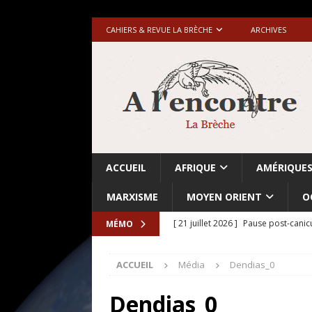
CAHIERS & REVUE LA BRÈCHE
ARCHIVES
ACCUEIL
AFRIQUE
AMÉRIQUE
MARXISME
MOYEN ORIENT
O
[ 21 juillet 2026 ]
Pause post-canic
MÉMO
[ 20 juillet 2026 ]
Grande-Bretagne-
ACCUEIL
Média
Dendias_0
[ 18 juillet 2026 ]
Israël-Palestine.
avant les élections du 27 octobre»
Dendias_0