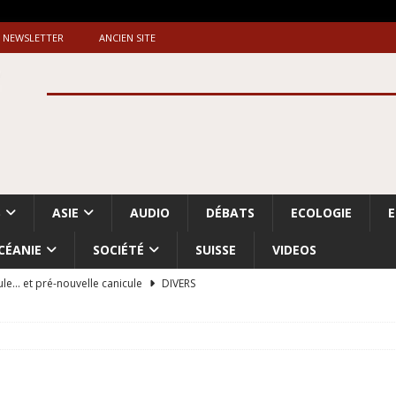
NEWSLETTER
ANCIEN SITE
S
ASIE
AUDIO
DÉBATS
ECOLOGIE
CÉANIE
SOCIÉTÉ
SUISSE
VIDEOS
ule… et pré-nouvelle canicule
DIVERS
Dossier. «Le message de Makerfield» (1)
GRANDE-BRETAGNE
 «Accentuation du nettoyage ethnique en Cisjordanie et à Gaza
ISRAËL