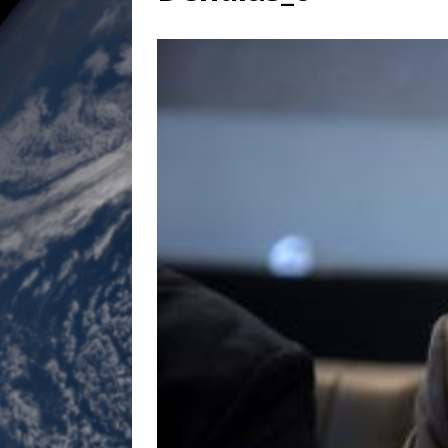
[ 17 juillet 2026 ]
«Le discours de T
goût… et une menace»
ETATS-U
[ 17 juillet 2026 ]
Iran. Le retour de
[ 14 juin 2020 ]
Brésil. Les vies noi
* LA UNE