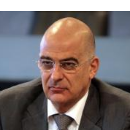
rump sur la “fraude électorale” était une blague de mauvais
NIS
 l’option militaire
ETATS-UNIS
res comptent: l’urgence de la démilitarisation de la Police militaire