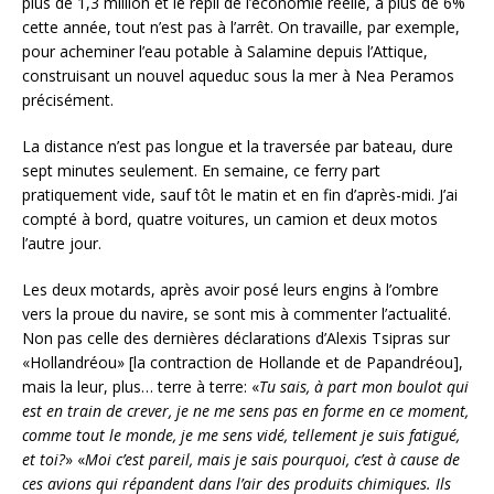
plus de 1,3 million et le repli de l’économie réelle, à plus de 6%
cette année, tout n’est pas à l’arrêt. On travaille, par exemple,
pour acheminer l’eau potable à Salamine depuis l’Attique,
construisant un nouvel aqueduc sous la mer à Nea Peramos
précisément.
La distance n’est pas longue et la traversée par bateau, dure
sept minutes seulement. En semaine, ce ferry part
pratiquement vide, sauf tôt le matin et en fin d’après-midi. J’ai
compté à bord, quatre voitures, un camion et deux motos
l’autre jour.
Les deux motards, après avoir posé leurs engins à l’ombre
vers la proue du navire, se sont mis à commenter l’actualité.
Non pas celle des dernières déclarations d’Alexis Tsipras sur
«Hollandréou» [la contraction de Hollande et de Papandréou],
mais la leur, plus… terre à terre: «
Tu sais, à part mon boulot qui
est en train de crever, je ne me sens pas en forme en ce moment,
comme tout le monde, je me sens vidé, tellement je suis fatigué,
et toi?
» «
Moi c’est pareil, mais je sais pourquoi, c’est à cause de
ces avions qui répandent dans l’air des produits chimiques. Ils