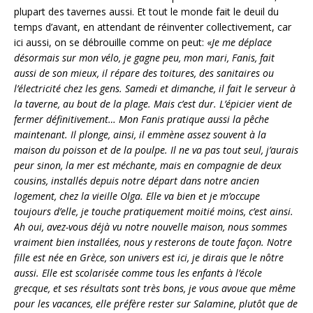
plupart des tavernes aussi. Et tout le monde fait le deuil du
temps d’avant, en attendant de réinventer collectivement, car
ici aussi, on se débrouille comme on peut: «
Je me déplace
désormais sur mon vélo, je gagne peu, mon mari, Fanis, fait
aussi de son mieux, il répare des toitures, des sanitaires ou
l’électricité chez les gens. Samedi et dimanche, il fait le serveur à
la taverne, au bout de la plage. Mais c’est dur. L’épicier vient de
fermer définitivement… Mon Fanis pratique aussi la pêche
maintenant. Il plonge, ainsi, il emmène assez souvent à la
maison du poisson et de la poulpe. Il ne va pas tout seul, j’aurais
peur sinon, la mer est méchante, mais en compagnie de deux
cousins, installés depuis notre départ dans notre ancien
logement, chez la vieille Olga. Elle va bien et je m’occupe
toujours d’elle, je touche pratiquement moitié moins, c’est ainsi.
Ah oui, avez-vous déjà vu notre nouvelle maison, nous sommes
vraiment bien installées, nous y resterons de toute façon. Notre
fille est née en Grèce, son univers est ici, je dirais que le nôtre
aussi. Elle est scolarisée comme tous les enfants à l’école
grecque, et ses résultats sont très bons, je vous avoue que même
pour les vacances, elle préfère rester sur Salamine, plutôt que de