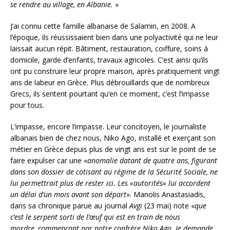
se rendre au village, en Albanie.
»
J’ai connu cette famille albanaise de Salamin, en 2008. A
l’époque, ils réussissaient bien dans une polyactivité qui ne leur
laissait aucun répit. Bâtiment, restauration, coiffure, soins à
domicile, garde d’enfants, travaux agricoles. C’est ainsi qu’ils
ont pu construire leur propre maison, après pratiquement vingt
ans de labeur en Grèce. Plus débrouillards que de nombreux
Grecs, ils sentent pourtant qu’en ce moment, c’est l’impasse
pour tous.
L’impasse, encore l’impasse. Leur concitoyen, le journaliste
albanais bien de chez nous, Niko Ago, installé et exerçant son
métier en Grèce depuis plus de vingt ans est sur le point de se
faire expulser car une «
anomalie datant de quatre ans, figurant
dans son dossier de cotisant au régime de la Sécurité Sociale, ne
lui permettrait plus de rester ici. Les «autorités» lui accordent
un délai d’un mois avant son départ
». Manolis Anastasiadis,
dans sa chronique parue au journal
Avgi
(23 mai) note «
que
c’est le serpent sorti de l’œuf qui est en train de nous
mordre, commençant par notre confrère Niko Ago. Je demande