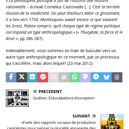
«
La philosophie politique a fait de l’histoire une histoire
rationnelle –
écrivait Cornelius Castoriadis […].
C’est la terrible
illusion de la modernité. On peut d’ailleurs dater ce glissement,
il a lieu vers 1750. Montesquieu savait encore ce que savaient
les Grecs, Platon compris: qu’à chaque type de régime politique
correspond un type anthropologique
.» («
Thucydide, la force et le
droit »
, pp 286-287).
Indéniablement, nous sommes en train de basculer vers un
autre type anthropologique en ce moment, par un processus
qui s’accélère, mais alors lequel? (23 mai 2012)
PRÉCÉDENT
Québec: É(duca)tat(ion) d’exception
SUIVANT
«Partir des rapports sociaux de production
capitalistes pour penser la pluralité apparente des