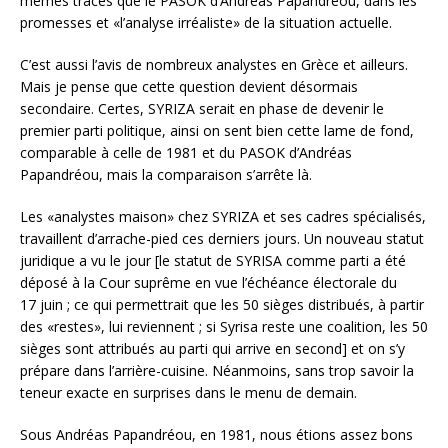
mêmes traces que le PASOK d’Andréas Papandréou, dans les
promesses et «l’analyse irréaliste» de la situation actuelle.
C’est aussi l’avis de nombreux analystes en Grèce et ailleurs.
Mais je pense que cette question devient désormais
secondaire. Certes, SYRIZA serait en phase de devenir le
premier parti politique, ainsi on sent bien cette lame de fond,
comparable à celle de 1981 et du PASOK d’Andréas
Papandréou, mais la comparaison s’arrête là.
Les «analystes maison» chez SYRIZA et ses cadres spécialisés,
travaillent d’arrache-pied ces derniers jours. Un nouveau statut
juridique a vu le jour [le statut de SYRISA comme parti a été
déposé à la Cour suprême en vue l’échéance électorale du
17 juin ; ce qui permettrait que les 50 sièges distribués, à partir
des «restes», lui reviennent ; si Syrisa reste une coalition, les 50
sièges sont attribués au parti qui arrive en second] et on s’y
prépare dans l’arrière-cuisine. Néanmoins, sans trop savoir la
teneur exacte en surprises dans le menu de demain.
Sous Andréas Papandréou, en 1981, nous étions assez bons