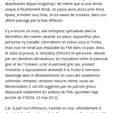
abandonnés depuis longtemps, de même que la voie ferrée
unique à l’écartement étroit, on passe aussi assez près d’une
épave, à moitié sous l’eau, un ex-navire de croisière, dans son
ultime passage par la baie d’Eleusis.
Il y a encore six mois, une entreprise spécialisée dans la
démolition des navires œuvrait sur place, aujourd’hui, plus
personne n’y travaille. Démolitions en Grèce sous la Troïka,
mais tout ne serait pas imputable au FMI dans ce pays. Ainsi,
et selon la presse, A. Venizélos (PASOK) en personne, dévoile
par ses dernières déclarations, les tractations entre le patronat
grec et les Troïkans: «
c’est le patronat grec qui, prenant
l’initiative, a expressément demandé à la Troïka à intervenir
davantage dans le démantèlement en cours des conventions
collectives restantes, certaines mesures même, issues du
Mémorandum II, ont été suggérées par les patrons grecs
».
dépassant visiblement les ardeurs du FMI, (quotidien
Avgi,
proche de SYRIZA, 23 mai 2012).
Car, à part nos chômeurs, estimés en mai, officiellement à