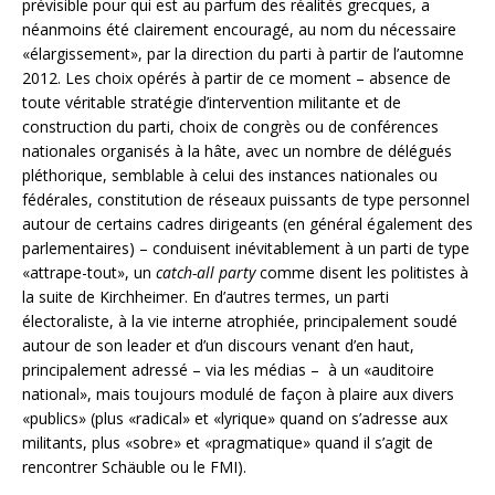
prévisible pour qui est au parfum des réalités grecques, a
néanmoins été clairement encouragé, au nom du nécessaire
«élargissement», par la direction du parti à partir de l’automne
2012. Les choix opérés à partir de ce moment – absence de
toute véritable stratégie d’intervention militante et de
construction du parti, choix de congrès ou de conférences
nationales organisés à la hâte, avec un nombre de délégués
pléthorique, semblable à celui des instances nationales ou
fédérales, constitution de réseaux puissants de type personnel
autour de certains cadres dirigeants (en général également des
parlementaires) – conduisent inévitablement à un parti de type
«attrape-tout», un
catch-all party
comme disent les politistes à
la suite de Kirchheimer. En d’autres termes, un parti
électoraliste, à la vie interne atrophiée, principalement soudé
autour de son leader et d’un discours venant d’en haut,
principalement adressé – via les médias – à un «auditoire
national», mais toujours modulé de façon à plaire aux divers
«publics» (plus «radical» et «lyrique» quand on s’adresse aux
militants, plus «sobre» et «pragmatique» quand il s’agit de
rencontrer Schäuble ou le FMI).