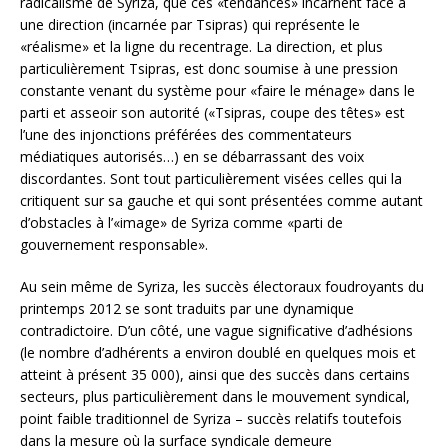
radicalisme de Syriza, que ces «tendances» incarnent face à
une direction (incarnée par Tsipras) qui représente le
«réalisme» et la ligne du recentrage. La direction, et plus
particulièrement Tsipras, est donc soumise à une pression
constante venant du système pour «faire le ménage» dans le
parti et asseoir son autorité («Tsipras, coupe des têtes» est
l’une des injonctions préférées des commentateurs
médiatiques autorisés…) en se débarrassant des voix
discordantes. Sont tout particulièrement visées celles qui la
critiquent sur sa gauche et qui sont présentées comme autant
d’obstacles à l’«image» de Syriza comme «parti de
gouvernement responsable».
Au sein même de Syriza, les succès électoraux foudroyants du
printemps 2012 se sont traduits par une dynamique
contradictoire. D’un côté, une vague significative d’adhésions
(le nombre d’adhérents a environ doublé en quelques mois et
atteint à présent 35 000), ainsi que des succès dans certains
secteurs, plus particulièrement dans le mouvement syndical,
point faible traditionnel de Syriza – succès relatifs toutefois
dans la mesure où la surface syndicale demeure