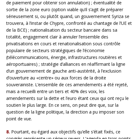
de paiement pour obtenir son annulation) ; éventualité de
sortie de la zone euro (option viable qu’il s’agit de préparer
sérieusement si, ou plutôt quand, un gouvernement Syriza se
trouvera, à l’instar de Chypre, confronté au chantage de l’UE et
de la BCE) ; nationalisation du secteur bancaire dans sa
totalité, engagement clair à annuler l’ensemble des
privatisations en cours et renationalisation sous contrôle
populaire de secteurs stratégiques de l’économie
(télécommunications, énergie, infrastructures routières et
aéroportuaires) ; stratégie d’alliances en réaffirmant la ligne
d’un gouvernement de gauche anti-austérité, à l’exclusion
d’ouverture au «centre» ou aux forces de la droite
souverainiste. L’ensemble de ces amendements a été rejeté,
mais a recueilli entre un tiers et 40% des voix, les
amendements sur la dette et l’euro étant ceux qui ont reçu le
soutien le plus large. En ce sens, on peut dire que, sur la
question de la ligne politique, la direction a pu imposer son
point de vue.
8.
Pourtant, eu égard aux objectifs qu’elle s’était fixés, ce
congrès représente un sérieux revers. L’agenda en trois points