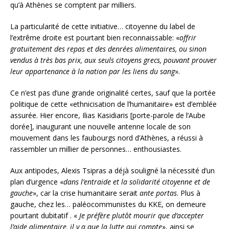
qu’à Athènes se comptent par milliers.
La particularité de cette initiative… citoyenne du label de
l’extrême droite est pourtant bien reconnaissable: «
offrir
gratuitement des repas et des denrées alimentaires, ou sinon
vendus à très bas prix, aux seuls citoyens grecs, pouvant prouver
leur appartenance à la nation par les liens du sang
».
Ce n’est pas d’une grande originalité certes, sauf que la portée
politique de cette «ethnicisation de l’humanitaire» est d’emblée
assurée. Hier encore, Ilias Kasidiaris [porte-parole de l’Aube
dorée], inaugurant une nouvelle antenne locale de son
mouvement dans les faubourgs nord d’Athènes, a réussi à
rassembler un millier de personnes… enthousiastes.
Aux antipodes, Alexis Tsipras a déjà souligné la nécessité d’un
plan d’urgence «
dans l’entraide et la solidarité citoyenne et de
gauche
», car la crise humanitaire serait
ante portas
. Plus à
gauche, chez les… paléocommunistes du KKE, on demeure
pourtant dubitatif . «
Je préfère plutôt mourir que d’accepter
l’aide alimentaire, il y a que la lutte qui compte
», ainsi se