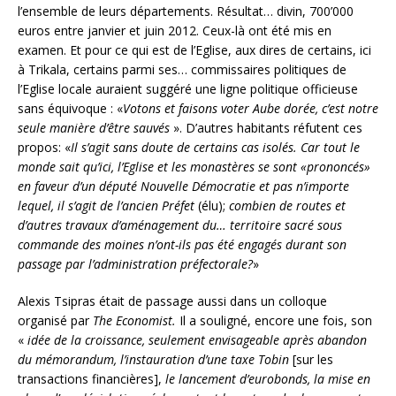
l’ensemble de leurs départements. Résultat… divin, 700’000
euros entre janvier et juin 2012. Ceux-là ont été mis en
examen. Et pour ce qui est de l’Eglise, aux dires de certains, ici
à Trikala, certains parmi ses… commissaires politiques de
l’Eglise locale auraient suggéré une ligne politique officieuse
sans équivoque : «
Votons et faisons voter Aube dorée, c’est notre
seule manière d’être sauvés
». D’autres habitants réfutent ces
propos: «
Il s’agit sans doute de certains cas isolés. Car tout le
monde sait qu’ici, l’Eglise et les monastères se sont «prononcés»
en faveur d’un député Nouvelle Démocratie et pas n’importe
lequel, il s’agit de l’ancien Préfet
(élu);
combien de routes et
d’autres travaux d’aménagement du… territoire sacré sous
commande des moines n’ont-ils pas été engagés durant son
passage par l’administration préfectorale?
»
Alexis Tsipras était de passage aussi dans un colloque
organisé par
The Economist.
Il a souligné, encore une fois, son
«
idée de la croissance, seulement envisageable après abandon
du mémorandum, l’instauration d’une taxe Tobin
[sur les
transactions financières],
le lancement d’eurobonds, la mise en