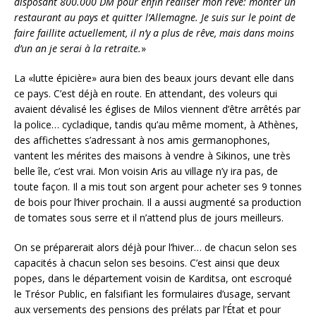
disposant 800.000 DM pour enfin réaliser mon rêve: monter un
restaurant au pays et quitter l’Allemagne. Je suis sur le point de
faire faillite actuellement, il n’y a plus de rêve, mais dans moins
d’un an je serai à la retraite.
»
La «lutte épicière» aura bien des beaux jours devant elle dans
ce pays. C’est déjà en route. En attendant, des voleurs qui
avaient dévalisé les églises de Milos viennent d’être arrêtés par
la police… cycladique, tandis qu’au même moment, à Athènes,
des affichettes s’adressant à nos amis germanophones,
vantent les mérites des maisons à vendre à Sikinos, une très
belle île, c’est vrai. Mon voisin Aris au village n’y ira pas, de
toute façon. Il a mis tout son argent pour acheter ses 9 tonnes
de bois pour l’hiver prochain. Il a aussi augmenté sa production
de tomates sous serre et il n’attend plus de jours meilleurs.
On se préparerait alors déjà pour l’hiver… de chacun selon ses
capacités à chacun selon ses besoins. C’est ainsi que deux
popes, dans le département voisin de Karditsa, ont escroqué
le Trésor Public, en falsifiant les formulaires d’usage, servant
aux versements des pensions des prélats par l’État et pour