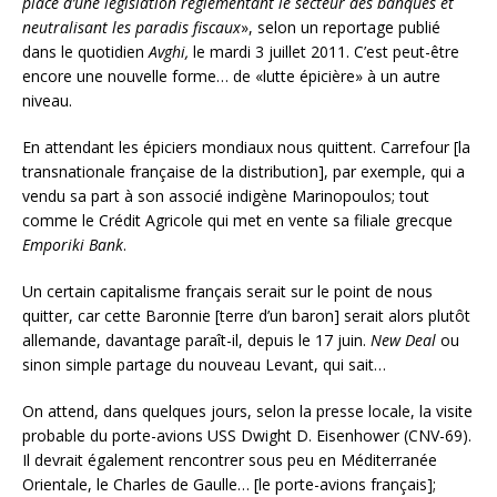
place d’une législation réglementant le secteur des banques et
neutralisant les paradis fiscaux
», selon un reportage publié
dans le quotidien
Avghi,
le mardi 3 juillet 2011. C’est peut-être
encore une nouvelle forme… de «lutte épicière» à un autre
niveau.
En attendant les épiciers mondiaux nous quittent. Carrefour [la
transnationale française de la distribution], par exemple, qui a
vendu sa part à son associé indigène Marinopoulos; tout
comme le Crédit Agricole qui met en vente sa filiale grecque
Emporiki Bank
.
Un certain capitalisme français serait sur le point de nous
quitter, car cette Baronnie [terre d’un baron] serait alors plutôt
allemande, davantage paraît-il, depuis le 17 juin.
New Deal
ou
sinon simple partage du nouveau Levant, qui sait…
On attend, dans quelques jours, selon la presse locale, la visite
probable du porte-avions USS Dwight D. Eisenhower (CNV-69).
Il devrait également rencontrer sous peu en Méditerranée
Orientale, le Charles de Gaulle… [le porte-avions français];