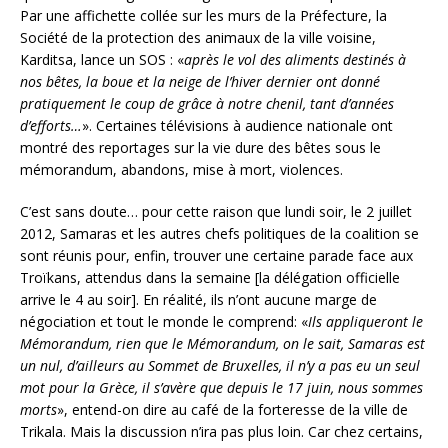
Par une affichette collée sur les murs de la Préfecture, la
Société de la protection des animaux de la ville voisine,
Karditsa, lance un SOS : «
après le vol des aliments destinés à
nos bêtes, la boue et la neige de l’hiver dernier ont donné
pratiquement le coup de grâce à notre chenil, tant d’années
d’efforts…
». Certaines télévisions à audience nationale ont
montré des reportages sur la vie dure des bêtes sous le
mémorandum, abandons, mise à mort, violences.
C’est sans doute… pour cette raison que lundi soir, le 2 juillet
2012, Samaras et les autres chefs politiques de la coalition se
sont réunis pour, enfin, trouver une certaine parade face aux
Troïkans, attendus dans la semaine [la délégation officielle
arrive le 4 au soir]. En réalité, ils n’ont aucune marge de
négociation et tout le monde le comprend: «
Ils appliqueront le
Mémorandum, rien que le Mémorandum, on le sait, Samaras est
un nul, d’ailleurs au Sommet de Bruxelles, il n’y a pas eu un seul
mot pour la Grèce, il s’avère que depuis le 17 juin, nous sommes
morts
», entend-on dire au café de la forteresse de la ville de
Trikala. Mais la discussion n’ira pas plus loin. Car chez certains,