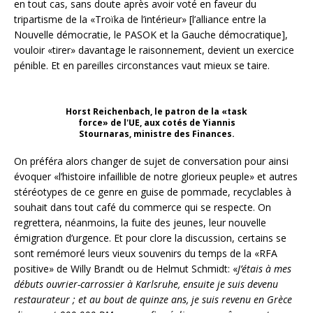
en tout cas, sans doute après avoir voté en faveur du
tripartisme de la «Troïka de l’intérieur» [l’alliance entre la
Nouvelle démocratie, le PASOK et la Gauche démocratique],
vouloir «tirer» davantage le raisonnement, devient un exercice
pénible. Et en pareilles circonstances vaut mieux se taire.
Horst Reichenbach, le patron de la «task
force» de l'UE, aux cotés de Yiannis
Stournaras, ministre des Finances.
On préféra alors changer de sujet de conversation pour ainsi
évoquer «l’histoire infaillible de notre glorieux peuple» et autres
stéréotypes de ce genre en guise de pommade, recyclables à
souhait dans tout café du commerce qui se respecte. On
regrettera, néanmoins, la fuite des jeunes, leur nouvelle
émigration d’urgence. Et pour clore la discussion, certains se
sont remémoré leurs vieux souvenirs du temps de la «RFA
positive» de Willy Brandt ou de Helmut Schmidt: «
J’étais à mes
débuts ouvrier-carrossier à Karlsruhe, ensuite je suis devenu
restaurateur ; et au bout de quinze ans, je suis revenu en Grèce