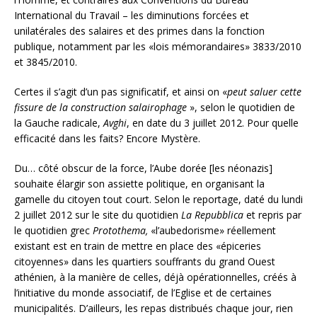
International du Travail – les diminutions forcées et
unilatérales des salaires et des primes dans la fonction
publique, notamment par les «lois mémorandaires» 3833/2010
et 3845/2010.
Certes il s’agit d’un pas significatif, et ainsi on «
peut saluer cette
fissure de la construction salairophage
», selon le quotidien de
la Gauche radicale,
Avghi
, en date du 3 juillet 2012. Pour quelle
efficacité dans les faits? Encore Mystère.
Du… côté obscur de la force, l’Aube dorée [les néonazis]
souhaite élargir son assiette politique, en organisant la
gamelle du citoyen tout court. Selon le reportage, daté du lundi
2 juillet 2012 sur le site du quotidien
La Repubblica
et repris par
le quotidien grec
Protothema,
«l’aubedorisme» réellement
existant est en train de mettre en place des «épiceries
citoyennes» dans les quartiers souffrants du grand Ouest
athénien, à la manière de celles, déjà opérationnelles, créés à
l’initiative du monde associatif, de l’Eglise et de certaines
municipalités. D’ailleurs, les repas distribués chaque jour, rien