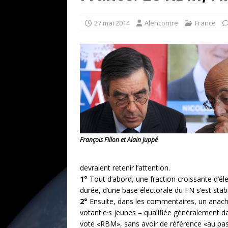
[ 17 juillet 2026 ]
«Le discours de T
goût… et une menace»
ETATS-U
27 mai 2014
Alencontre
France
[ 17 juillet 2026 ]
Iran. Le retour de
[ 14 juin 2020 ]
Brésil. Les vies noi
* LA UNE
François Fillon et Alain Juppé
devraient retenir l’attention.
1°
Tout d’abord, une fraction croissante d’élec
durée, d’une base électorale du FN s’est stabi
2°
Ensuite, dans les commentaires, un anachro
votant·e·s jeunes – qualifiée généralement da
vote «RBM», sans avoir de référence «au passé»