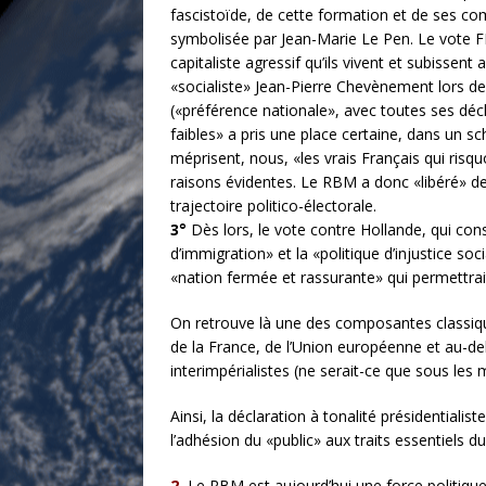
fascistoïde, de cette formation et de ses com
symbolisée par Jean-Marie Le Pen. Le vote F
capitaliste agressif qu’ils vivent et subissen
«socialiste» Jean-Pierre Chevènement lors de l
(«préférence nationale», avec toutes ses décl
faibles» a pris une place certaine, dans un 
méprisent, nous, «les vrais Français qui risqu
raisons évidentes. Le RBM a donc «libéré» des
trajectoire politico-électorale.
3°
Dès lors, le vote contre Hollande, qui con
d’immigration» et la «politique d’injustice s
«nation fermée et rassurante» qui permettrait 
On retrouve là une des composantes classiqu
de la France, de l’Union européenne et au-del
interimpérialistes (ne serait-ce que sous les 
Ainsi, la déclaration à tonalité présidentiali
l’adhésion du «public» aux traits essentiels d
2.
Le RBM est aujourd’hui une force politique 