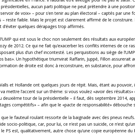
t présidentielles, aucun parti politique ne peut prétendre à une positi
réservoir de voix» – pour s’en tenir au plan électoral – captés par une 
 – reste faible. Mais le projet est clairement affirmé de le construire.
t d’éviter quelques dérapages trop affirmés.
n de l’UMP qui est sous le choc non seulement des résultats aux europ
zy de 2012. Ce qui ne fait qu’exacerber les conflits internes de ce r
osant plus d’un chef incontesté. Les perquisitions au siège de l’UMP,
ps bas». Un hypothétique triumvirat Raffarin, Juppé, Fillon assurera
mation de droite est donc à reconstruire, en substance, pour affronte
Valls et Hollande ont quelques jours de répit. Mais, étant au pouvoir, i
 va mettre l’accent sur un thème: si vous voulez «avoir des résultats»
 deuxième tour de la présidentielle – il faut, dès septembre 2014, appl
ntages compétitifs» – afin que le «pacte de responsabilité» débouche
e que le fauteuil roulant ressorte de la baignade avec des pneus neufs. 
ide socio-politique, car, pour lui, ce n’est pas un suicide, ce n’est qu
 le PS est, qualitativement, autre chose qu’une copie européenne du 