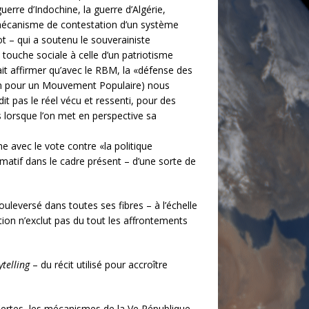
erre d’Indochine, la guerre d’Algérie,
 mécanisme de contestation d’un système
pot – qui a soutenu le souverainiste
 touche sociale à celle d’un patriotisme
ait affirmer qu’avec le RBM, la «défense des
nion pour un Mouvement Populaire) nous
it pas le réel vécu et ressenti, pour des
s lorsque l’on met en perspective sa
e avec le vote contre «la politique
rmatif dans le cadre présent – d’une sorte de
eversé dans toutes ses fibres – à l’échelle
tion n’exclut pas du tout les affrontements
ytelling
– du récit utilisé pour accroître
. Certes, les mécanismes de la Ve République