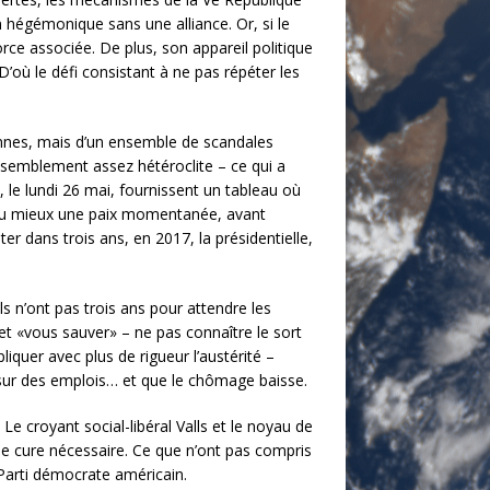
on hégémonique sans une alliance. Or, si le
force associée. De plus, son appareil politique
 D’où le défi consistant à ne pas répéter les
éennes, mais d’un ensemble de scandales
assemblement assez hétéroclite – ce qui a
 le lundi 26 mai, fournissent un tableau où
it au mieux une paix momentanée, avant
r dans trois ans, en 2017, la présidentielle,
ls n’ont pas trois ans pour attendre les
 et «vous sauver» – ne pas connaître le sort
iquer avec plus de rigueur l’austérité –
 sur des emplois… et que le chômage baisse.
Le croyant social-libéral Valls et le noyau de
’une cure nécessaire. Ce que n’ont pas compris
Parti démocrate américain.