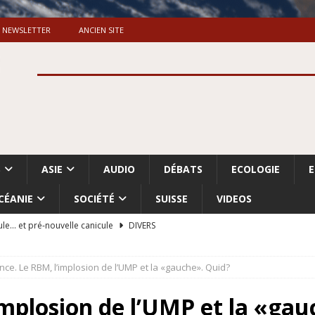
NEWSLETTER
ANCIEN SITE
S
ASIE
AUDIO
DÉBATS
ECOLOGIE
CÉANIE
SOCIÉTÉ
SUISSE
VIDEOS
ule… et pré-nouvelle canicule
DIVERS
Dossier. «Le message de Makerfield» (1)
GRANDE-BRETAGNE
nce. Le RBM, l’implosion de l’UMP et la «gauche». Quid?
 «Accentuation du nettoyage ethnique en Cisjordanie et à Gaza
ISRAËL
implosion de l’UMP et la «ga