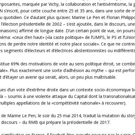
posantes, marquée par Vichy, la collaboration et l’antisémitisme, la gu
N s’inscrit, pour cette couche entre 25 et 35 ans, dans une sorte de
t au quotidien. Ce d’autant plus qu’avec Marine Le Pen et Florian Philip
’élection présidentielle de 2002 – s’est ajoutée, dans le discours, une
inaisons) affirmé de longue date. D’un certain point de vue, on pourr
schéma: «ceux d’en haut» («la caste politique» de l’UMPS, le PS et l’U
ons de perdre notre identité et notre place sociale». Ce que ne contred
 segments d’électeurs et d’électrices abstentionnistes ou indifférent
stitue 69% des motivations de vote au sens politique étroit, se combin
ociale». Plus exactement une sorte d’adhésion au mythe – qui est perfo
d’étayer un avenir qui serait, alors, un peu plus maîtrisable.
es d’un vote d’extrême droite dans un contexte socio-économique boul
à – soumis à une violente attaque du Capital dont la transnationalisa
multiples appellations de la «compétitivité nationale» à recouvrer).
ste de Marine Le Pen, le soir du 25 mai 2014, traduit la mutation du
stor
u discours – du RMB qui prépare la présidentielle de 2017.
significative en France. Il faudrait être aveugle pour ne pas le saisir