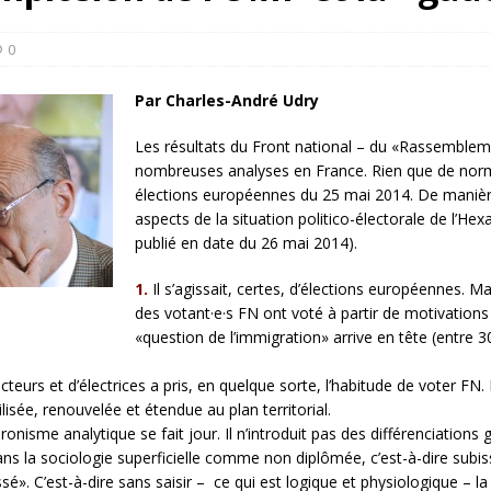
rump sur la “fraude électorale” était une blague de mauvais
NIS
0
 l’option militaire
ETATS-UNIS
Par Charles-André Udry
res comptent: l’urgence de la démilitarisation de la Police militaire
Les résultats du Front national – du «Rassemblem
nombreuses analyses en France. Rien que de norma
élections européennes du 25 mai 2014. De manière
aspects de la situation politico-électorale de l’Hexag
publié en date du 26 mai 2014).
1.
Il s’agissait, certes, d’élections européennes. 
des votant·e·s FN ont voté à partir de motivations 
«question de l’immigration» arrive en tête (entre 3
teurs et d’électrices a pris, en quelque sorte, l’habitude de voter FN.
lisée, renouvelée et étendue au plan territorial.
nisme analytique se fait jour. Il n’introduit pas des différenciations
ns la sociologie superficielle comme non diplômée, c’est-à-dire subissa
. C’est-à-dire sans saisir – ­ ce qui est logique et physiologique – la