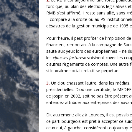
font que, au plan des élections législatives e
RMB s’est affirmé, il reste sans allié, sans «
– comparé à la droite ou au PS institutionnels
désastres de la gestion municipale de 1995 e
Pour l’heure, il peut profiter de l’implosio
financiers, remontant à la campagne de Sarko
sauté aux yeux lors des européennes – ne disp
les
«fausses factures»
voisinent «avec les cou
d’autres règlements de comptes. Une autre for
si le «calme social» relatif se perpétue.
3.
Un clou chassant l’autre, dans les médias, 
présidentielles. D’où une certitude, le MEDEF
de Jospin en 2002, soit ne pas être présent au
entendez attribuer aux entreprises des «ava
Dit autrement: allez à Lourdes, il est possibl
ce parti bourgeois est prêt à accepter ce suic
ceux qui, à gauche, considèrent toujours que