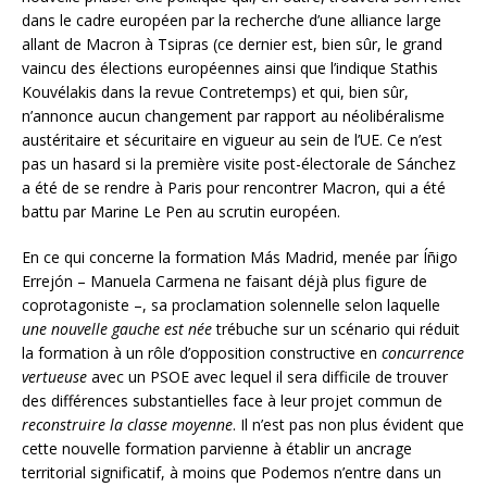
dans le cadre européen par la recherche d’une alliance large
allant de Macron à Tsipras (ce dernier est, bien sûr, le grand
vaincu des élections européennes ainsi que l’indique Stathis
Kouvélakis dans la revue Contretemps) et qui, bien sûr,
n’annonce aucun changement par rapport au néolibéralisme
austéritaire et sécuritaire en vigueur au sein de l’UE. Ce n’est
pas un hasard si la première visite post-électorale de Sánchez
a été de se rendre à Paris pour rencontrer Macron, qui a été
battu par Marine Le Pen au scrutin européen.
En ce qui concerne la formation Más Madrid, menée par Íñigo
Errejón – Manuela Carmena ne faisant déjà plus figure de
coprotagoniste –, sa proclamation solennelle selon laquelle
une nouvelle gauche est née
trébuche sur un scénario qui réduit
la formation à un rôle d’opposition constructive en
concurrence
vertueuse
avec un PSOE avec lequel il sera difficile de trouver
des différences substantielles face à leur projet commun de
reconstruire la classe moyenne
. Il n’est pas non plus évident que
cette nouvelle formation parvienne à établir un ancrage
territorial significatif, à moins que Podemos n’entre dans un