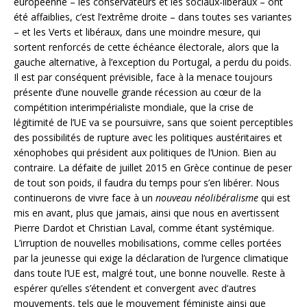
européenne – les conservateurs et les sociaux-libéraux – ont
été affaiblies, c’est l’extrême droite – dans toutes ses variantes
– et les Verts et libéraux, dans une moindre mesure, qui
sortent renforcés de cette échéance électorale, alors que la
gauche alternative, à l’exception du Portugal, a perdu du poids.
Il est par conséquent prévisible, face à la menace toujours
présente d’une nouvelle grande récession au cœur de la
compétition interimpérialiste mondiale, que la crise de
légitimité de l’UE va se poursuivre, sans que soient perceptibles
des possibilités de rupture avec les politiques austéritaires et
xénophobes qui président aux politiques de l’Union. Bien au
contraire. La défaite de juillet 2015 en Grèce continue de peser
de tout son poids, il faudra du temps pour s’en libérer. Nous
continuerons de vivre face à un
nouveau néolibéralisme
qui est
mis en avant, plus que jamais, ainsi que nous en avertissent
Pierre Dardot et Christian Laval, comme étant systémique.
L’irruption de nouvelles mobilisations, comme celles portées
par la jeunesse qui exige la déclaration de l’urgence climatique
dans toute l’UE est, malgré tout, une bonne nouvelle. Reste à
espérer qu’elles s’étendent et convergent avec d’autres
mouvements, tels que le mouvement féministe ainsi que