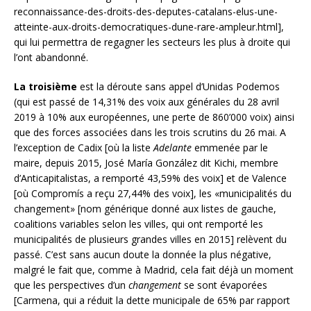
reconnaissance-des-droits-des-deputes-catalans-elus-une-
atteinte-aux-droits-democratiques-dune-rare-ampleur.html],
qui lui permettra de regagner les secteurs les plus à droite qui
l’ont abandonné.
La troisième
est la déroute sans appel d’Unidas Podemos
(qui est passé de 14,31% des voix aux générales du 28 avril
2019 à 10% aux européennes, une perte de 860’000 voix) ainsi
que des forces associées dans les trois scrutins du 26 mai. A
l’exception de Cadix [où la liste
Adelante
emmenée par le
maire, depuis 2015, José María González dit Kichi, membre
d’Anticapitalistas, a remporté 43,59% des voix] et de Valence
[où Compromís a reçu 27,44% des voix], les «municipalités du
changement» [nom générique donné aux listes de gauche,
coalitions variables selon les villes, qui ont remporté les
municipalités de plusieurs grandes villes en 2015] relèvent du
passé. C’est sans aucun doute la donnée la plus négative,
malgré le fait que, comme à Madrid, cela fait déjà un moment
que les perspectives d’un
changement
se sont évaporées
[Carmena, qui a réduit la dette municipale de 65% par rapport