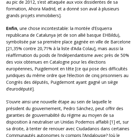
au pic de 2012, s’est attaquée aux voix dissidentes de sa
formation, Ahora Madrid, et a donné son aval à plusieurs
grands projets immobiliers].
Enfin
, une chose incontestable: la montée d’Esquerra
republicana de Catalunya (et de son allié basque EHBildu),
symbolisée par sa première place gagnée en ville de Barcelone
[21,35% contre 20,71% à la liste d’Ada Colau], mais aussi la
réaffirmation du poids de l’indépendantisme avec près de 50%
des voix obtenues en Catalogne pour les élections
européennes, Puigdemont en tête [ce qui pose des difficultés
juridiques du même ordre que l’élection de cinq prisonniers au
Congrès des députés, Puigdemont ayant gagné un siège
d’eurodéputé].
S’ouvre ainsi une nouvelle étape au sein de laquelle le
président du gouvernement, Pedro Sánchez, peut offrir des
garanties de gouvernabilité du régime au moyen de sa
disposition à neutraliser un Unidas Podemos affaibli [1] et, sur
sa droite, à tenter de renouer avec Ciudadanos dans certaines
Communautés autonomes (y compris l’Andalousie? [où le