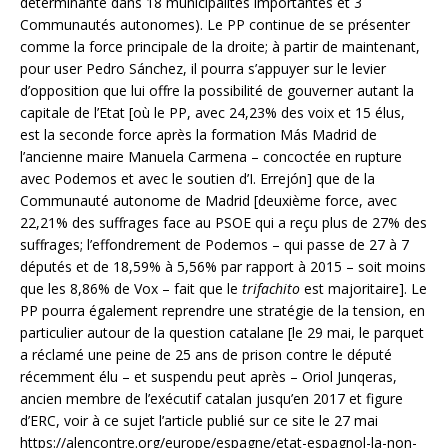
déterminante dans 18 municipalités importantes et 3
Communautés autonomes). Le PP continue de se présenter
comme la force principale de la droite; à partir de maintenant,
pour user Pedro Sánchez, il pourra s’appuyer sur le levier
d’opposition que lui offre la possibilité de gouverner autant la
capitale de l’Etat [où le PP, avec 24,23% des voix et 15 élus,
est la seconde force après la formation Más Madrid de
l’ancienne maire Manuela Carmena – concoctée en rupture
avec Podemos et avec le soutien d’I. Errejón] que de la
Communauté autonome de Madrid [deuxième force, avec
22,21% des suffrages face au PSOE qui a reçu plus de 27% des
suffrages; l’effondrement de Podemos – qui passe de 27 à 7
députés et de 18,59% à 5,56% par rapport à 2015 – soit moins
que les 8,86% de Vox – fait que le
trifachito
est majoritaire]. Le
PP pourra également reprendre une stratégie de la tension, en
particulier autour de la question catalane [le 29 mai, le parquet
a réclamé une peine de 25 ans de prison contre le député
récemment élu – et suspendu peut après – Oriol Junqeras,
ancien membre de l’exécutif catalan jusqu’en 2017 et figure
d’ERC, voir à ce sujet l’article publié sur ce site le 27 mai
https://alencontre.org/europe/espagne/etat-espagnol-la-non-