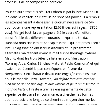
processus de décomposition accéléré.
Pour ce qui a trait aux résultats obtenus par la liste Madrid En
Pie dans la capitale de l’Etat, ils ne sont pas parvenus à remplir
les attentes visant à dépasser le quorum nécessaire de 5%
pour obtenir une représentation [2,63% des suffrages, 42’855
voix]. Malgré tout, la campagne a été le cadre d’un effort
considérable des différents courants – Izquierda Unida,
Bancada municipalista et Anticapitalistas – qui ont promu cette
liste. Il s’agissait de diffuser un discours et un programme
alternatifs maintenant vivant le meilleur de l’héritage d’Ahora
Madrid, dont les trois têtes de liste en sont l’illustration
[Rommy Arce, Carlos Sánchez Mato et Pablo Carmona] et qui
avaient représenté le pari conséquent en faveur du
changement
. Cette bataille devait être engagée car, ainsi que
nous le rappelle Enzo Traverso,
«la défaite lors d’un combat
bien mené donne une dignité aux vaincus et peut représenter un
motif de fierté»
. Il reste à tirer les enseignements de cette
expérience de travail en commun et à chercher les formes
pour poursuivre le long de ce chemin au moyen d’un meilleur
ancrage au sein des classes populaires et d’une convergence