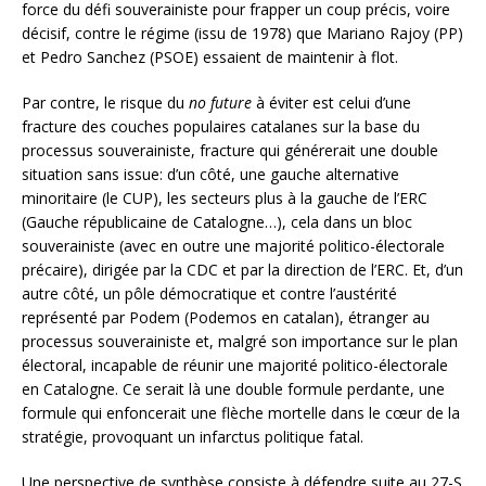
force du défi souverainiste pour frapper un coup précis, voire
décisif, contre le régime (issu de 1978) que Mariano Rajoy (PP)
et Pedro Sanchez (PSOE) essaient de maintenir à flot.
Par contre, le risque du
no future
à éviter est celui d’une
fracture des couches populaires catalanes sur la base du
processus souverainiste, fracture qui générerait une double
situation sans issue: d’un côté, une gauche alternative
minoritaire (le CUP), les secteurs plus à la gauche de l’ERC
(Gauche républicaine de Catalogne…), cela dans un bloc
souverainiste (avec en outre une majorité politico-électorale
précaire), dirigée par la CDC et par la direction de l’ERC. Et, d’un
autre côté, un pôle démocratique et contre l’austérité
représenté par Podem (Podemos en catalan), étranger au
processus souverainiste et, malgré son importance sur le plan
électoral, incapable de réunir une majorité politico-électorale
en Catalogne. Ce serait là une double formule perdante, une
formule qui enfoncerait une flèche mortelle dans le cœur de la
stratégie, provoquant un infarctus politique fatal.
Une perspective de synthèse consiste à défendre suite au 27-S