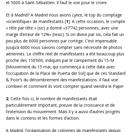
et 5000 à Saint-Sébastien. Il faut le voir pour le croire.
Et à Madrid? A Madrid nous avons
Lynce
, le top du comptage
«scientifique» de manifestants [
1
]. A cette occasion, le compte
« tête par tête » (sic) a donné «37’742 personnes, avec une
marge d’erreur de 12%» (resic). Si on divise par six, cela fait un
peu plus de 6000 personnes par cortège. C’est impensable.
Jusqu’à 6000 nous savons compter sans nécessité de photos
aériennes. Le chiffre réel de manifestants a été beaucoup plus
proche des 150’000, indiqués par le campement du 15-M
[Mouvement du 15 mai, qui commença à cette date avec
l’occupation de la Place de Puerta del Sol] que de ces Standard
& Poor’s du dénombrement des manifestations. Il faut voir
combien et comment ils vont compter quand viendra le Pape!
2.
Cette fois-ci, le nombre de manifestants était
particulièrement important, preuve de la croissance et de
l’extension du mouvement. Mais il y a aussi d’autres progrès
dans le contenu et les formes d’action.
A Madrid, l’organisation de colonnes de manifestants depuis