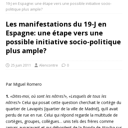
19-J en Espagne: une étape vers une possible initiative socio-
politique plus ample?
Les manifestations du 19-J en
Espagne: une étape vers une
possible initiative socio-politique
plus ample?
25 juin 2011
Alencontre
0
Par Miguel Romero
1.
«Dites-moi, où sont les nôtres?», «Lesquels de tous les
nôtres?»
Celui qui posait cette question cherchait le cortège du
quartier de Lavapiés [quartier de la ville de Madrid], qu’il avait
perdu de rue en rue. Celui qui répond regarde la multitude de
cortèges, groupes, collègues… unis tels des frères comme
jamais auparavant et qui débordent de la Ronda de Atocha sur