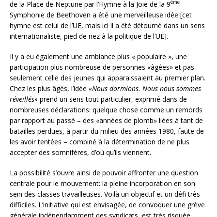
ème
de la Place de Neptune par l’Hymne à la Joie de la 9
Symphonie de Beethoven a été une merveilleuse idée [cet
hymne est celui de l’UE, mais ici il a été détourné dans un sens
internationaliste, pied de nez à la politique de l’UE].
Il y a eu également une ambiance plus « populaire », une
participation plus nombreuse de personnes «âgées» et pas
seulement celle des jeunes qui apparaissaient au premier plan.
Chez les plus âgés, l’idée
«Nous dormions. Nous nous sommes
réveillés»
prend un sens tout particulier, exprimé dans de
nombreuses déclarations: quelque chose comme un remords
par rapport au passé – des «années de plomb» liées à tant de
batailles perdues, à partir du milieu des années 1980, faute de
les avoir tentées – combiné à la détermination de ne plus
accepter des somnifères, d’où qu’ils viennent.
La possibilité s’ouvre ainsi de pouvoir affronter une question
centrale pour le mouvement: la pleine incorporation en son
sein des classes travailleuses. Voilà un objectif et un défi très
difficiles. L’initiative qui est envisagée, de convoquer une grève
générale indépendamment des syndicats, est très risquée,