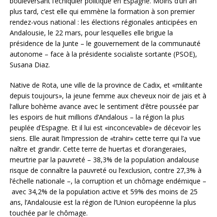
bouleversant l’échiquier politique en Espagne. Moins d’un an
plus tard, c’est elle qui emmène la formation à son premier
rendez-vous national : les élections régionales anticipées en
Andalousie, le 22 mars, pour lesquelles elle brigue la
présidence de la Junte – le gouvernement de la communauté
autonome – face à la présidente socialiste sortante (PSOE),
Susana Diaz.
Native de Rota, une ville de la province de Cadix, et «militante
depuis toujours», la jeune femme aux cheveux noir de jais et à
l’allure bohème avance avec le sentiment d’être poussée par
les espoirs de huit millions d’Andalous – la région la plus
peuplée d’Espagne. Et il lui est «inconcevable» de décevoir les
siens. Elle aurait l’impression de «trahir» cette terre qui l’a vue
naître et grandir. Cette terre de huertas et d’orangeraies,
meurtrie par la pauvreté – 38,3% de la population andalouse
risque de connaître la pauvreté ou l’exclusion, contre 27,3% à
l’échelle nationale –, la corruption et un chômage endémique –
avec 34,2% de la population active et 59% des moins de 25
ans, l’Andalousie est la région de l’Union européenne la plus
touchée par le chômage.