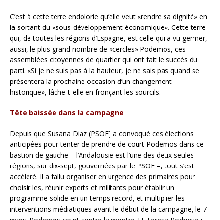
C’est à cette terre endolorie qu’elle veut «rendre sa dignité» en
la sortant du «sous-développement économique». Cette terre
qui, de toutes les régions d’Espagne, est celle qui a vu germer,
aussi, le plus grand nombre de «cercles» Podemos, ces
assemblées citoyennes de quartier qui ont fait le succès du
parti. «Si je ne suis pas à la hauteur, je ne sais pas quand se
présentera la prochaine occasion d’un changement
historique», lâche-t-elle en fronçant les sourcils.
Tête baissée dans la campagne
Depuis que Susana Diaz (PSOE) a convoqué ces élections
anticipées pour tenter de prendre de court Podemos dans ce
bastion de gauche – l’Andalousie est l’une des deux seules
régions, sur dix-sept, gouvernées par le PSOE –, tout s’est
accéléré. Il a fallu organiser en urgence des primaires pour
choisir les, réunir experts et militants pour établir un
programme solide en un temps record, et multiplier les
interventions médiatiques avant le début de la campagne, le 7
mars. Podemos court contre la montre. Et Teresa Rodriguez