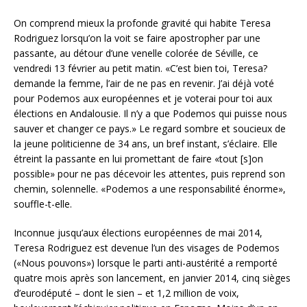
On comprend mieux la profonde gravité qui habite Teresa
Rodriguez lorsqu’on la voit se faire apostropher par une
passante, au détour d’une venelle colorée de Séville, ce
vendredi 13 février au petit matin. «C’est bien toi, Teresa?
demande la femme, l’air de ne pas en revenir. J’ai déjà voté
pour Podemos aux européennes et je voterai pour toi aux
élections en Andalousie. Il n’y a que Podemos qui puisse nous
sauver et changer ce pays.» Le regard sombre et soucieux de
la jeune politicienne de 34 ans, un bref instant, s’éclaire. Elle
étreint la passante en lui promettant de faire «tout [s]on
possible» pour ne pas décevoir les attentes, puis reprend son
chemin, solennelle. «Podemos a une responsabilité énorme»,
souffle-t-elle.
Inconnue jusqu’aux élections européennes de mai 2014,
Teresa Rodriguez est devenue l’un des visages de Podemos
(«Nous pouvons») lorsque le parti anti-austérité a remporté
quatre mois après son lancement, en janvier 2014, cinq sièges
d’eurodéputé – dont le sien – et 1,2 million de voix,