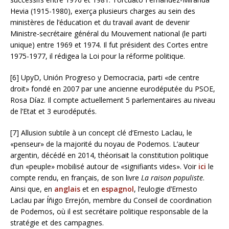
Hevia (1915-1980), exerça plusieurs charges au sein des
ministères de l’éducation et du travail avant de devenir
Ministre-secrétaire général du Mouvement national (le parti
unique) entre 1969 et 1974. Il fut président des Cortes entre
1975-1977, il rédigea la Loi pour la réforme politique.
[6] UpyD, Unión Progreso y Democracia, parti «de centre
droit» fondé en 2007 par une ancienne eurodéputée du PSOE,
Rosa Díaz. Il compte actuellement 5 parlementaires au niveau
de l’Etat et 3 eurodéputés.
[7] Allusion subtile à un concept clé d’Ernesto Laclau, le
«penseur» de la majorité du noyau de Podemos. L’auteur
argentin, décédé en 2014, théorisait la constitution politique
d’un «peuple» mobilisé autour de «signifiants vides». Voir
ici
le
compte rendu, en français, de son livre
La raison populiste
.
Ainsi que, en
anglais
et en
espagnol
, l’eulogie d’Ernesto
Laclau par Íñigo Errejón, membre du Conseil de coordination
de Podemos, où il est secrétaire politique responsable de la
stratégie et des campagnes.