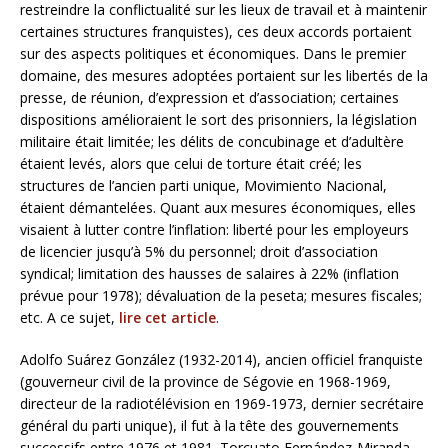
restreindre la conflictualité sur les lieux de travail et à maintenir
certaines structures franquistes), ces deux accords portaient
sur des aspects politiques et économiques. Dans le premier
domaine, des mesures adoptées portaient sur les libertés de la
presse, de réunion, d’expression et d’association; certaines
dispositions amélioraient le sort des prisonniers, la législation
militaire était limitée; les délits de concubinage et d’adultère
étaient levés, alors que celui de torture était créé; les
structures de l’ancien parti unique, Movimiento Nacional,
étaient démantelées. Quant aux mesures économiques, elles
visaient à lutter contre l’inflation: liberté pour les employeurs
de licencier jusqu’à 5% du personnel; droit d’association
syndical; limitation des hausses de salaires à 22% (inflation
prévue pour 1978); dévaluation de la peseta; mesures fiscales;
etc. A ce sujet,
lire cet article
.
Adolfo Suárez González (1932-2014), ancien officiel franquiste
(gouverneur civil de la province de Ségovie en 1968-1969,
directeur de la radiotélévision en 1969-1973, dernier secrétaire
général du parti unique), il fut à la tête des gouvernements
successifs entre 1976 et 1981. Torcuato Fernández-Miranda