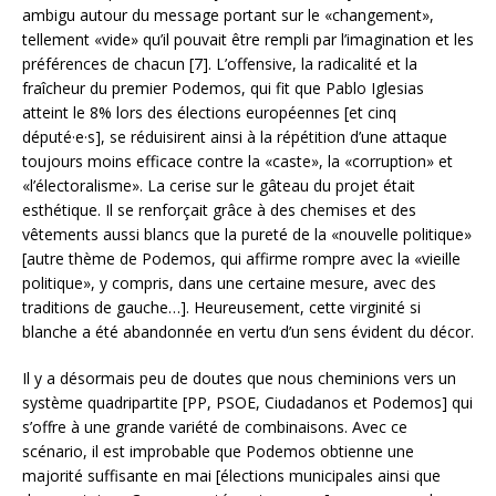
ambigu autour du message portant sur le «changement»,
tellement «vide» qu’il pouvait être rempli par l’imagination et les
préférences de chacun [7]. L’offensive, la radicalité et la
fraîcheur du premier Podemos, qui fit que Pablo Iglesias
atteint le 8% lors des élections européennes [et cinq
député·e·s], se réduisirent ainsi à la répétition d’une attaque
toujours moins efficace contre la «caste», la «corruption» et
«l’électoralisme». La cerise sur le gâteau du projet était
esthétique. Il se renforçait grâce à des chemises et des
vêtements aussi blancs que la pureté de la «nouvelle politique»
[autre thème de Podemos, qui affirme rompre avec la «vieille
politique», y compris, dans une certaine mesure, avec des
traditions de gauche…]. Heureusement, cette virginité si
blanche a été abandonnée en vertu d’un sens évident du décor.
Il y a désormais peu de doutes que nous cheminions vers un
système quadripartite [PP, PSOE, Ciudadanos et Podemos] qui
s’offre à une grande variété de combinaisons. Avec ce
scénario, il est improbable que Podemos obtienne une
majorité suffisante en mai [élections municipales ainsi que