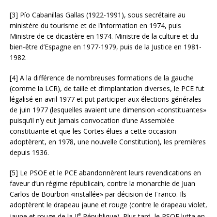
[3] Pío Cabanillas Gallas (1922-1991), sous secrétaire au
ministère du tourisme et de l’information en 1974, puis
Ministre de ce dicastère en 1974. Ministre de la culture et du
bien-être d’Espagne en 1977-1979, puis de la Justice en 1981-
1982.
[4] A la différence de nombreuses formations de la gauche
(comme la LCR), de taille et d’implantation diverses, le PCE fut
légalisé en avril 1977 et put participer aux élections générales
de juin 1977 (lesquelles avaient une dimension «constituantes»
puisqu’il n’y eut jamais convocation d’une Assemblée
constituante et que les Cortes élues a cette occasion
adoptèrent, en 1978, une nouvelle Constitution), les premières
depuis 1936.
[5] Le PSOE et le PCE abandonnèrent leurs revendications en
faveur d’un régime républicain, contre la monarchie de Juan
Carlos de Bourbon «installée» par décision de Franco. Ils
adoptèrent le drapeau jaune et rouge (contre le drapeau violet,
e
jaune et rouge de la II
République). Plus tard, le PSOE lutta en