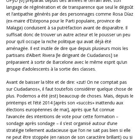
UPyD [6] préparait depuis des années le terrain avec son
langage de régénération et de transparence que seul le dégoût
et l’antipathie générés par des personnages comme Rosa Díaz
(ex-maire d’Estepona pour le Parti populaire, province de
Malaga) conduisent à sa putréfaction avant de disparaître. Il
suffisait donc de trouver un autre acteur et le pousser un peu
pour qu’il occupe la niche politique qui avait déjà été
aménagée. Il est inutile de dire que depuis plusieurs mois les
partisans d’Albert Rivera [le dirigeant de Ciudadanos] se
préparaient à sortir de Barcelone avec le même esprit qu’un
groupe d’adolescents à la sortie des classes.
Avant de baisser la tête et de dire: «zut! On ne comptait pas
sur Ciudadanos», il faut toutefois considérer quelque chose de
plus. Podemos a été (est) beaucoup de choses. Mais, depuis le
printemps et l’été 2014 [après son «succès» inattendu aux
élections européennes de mai], après que fut connue
l’avancée des intentions de vote pour cette formation –
sondage après sondage – il s’est organisé autour d’une
stratégie tellement audacieuse que l’on ne sait pas bien si elle
ne peut être stoppée (en raison de son caractère brillant) ou si