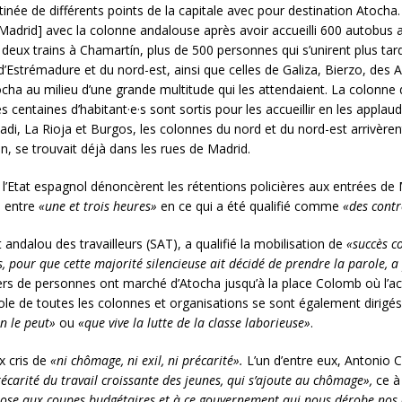
inée de différents points de la capitale avec pour destination Atocha
de Madrid] avec la colonne andalouse après avoir accueilli 600 autobus 
r deux trains à Chamartín, plus de 500 personnes qui s’unirent plus tar
d’Estrémadure et du nord-est, ainsi que celles de Galiza, Bierzo, des A
ocha au milieu d’une grande multitude qui les attendaient. La colonne
 centaines d’habitant·e·s sont sortis pour les accueillir en les applau
i, La Rioja et Burgos, les colonnes du nord et du nord-est arrivèrent 
n, se trouvait déjà dans les rues de Madrid.
l’Etat espagnol dénoncèrent les rétentions policières aux entrées de
s entre
«une et trois heures»
en ce qui a été qualifié comme
«des contr
ndalou des travailleurs (SAT), a qualifié la mobilisation de
«succès c
s, pour que cette majorité silencieuse ait décidé de prendre la parole, a 
ers de personnes ont marché d’Atocha jusqu’à la place Colomb où l’act
le de toutes les colonnes et organisations se sont également dirigés 
on le peut»
ou
«que vive la lutte de la classe laborieuse»
.
x cris de
«ni chômage, ni exil, ni précarité».
L’un d’entre eux, Antonio Ca
écarité du travail croissante des jeunes, qui s’ajoute au chômage»,
ce à
ppose aux coupes budgétaires et à ce gouvernement qui nous dérobe n