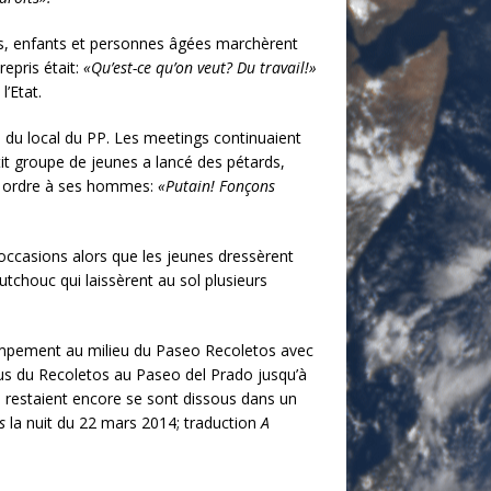
s, enfants et personnes âgées marchèrent
repris était:
«Qu’est-ce qu’on veut? Du travail!»
l’Etat.
s du local du PP. Les meetings continuaient
tit groupe de jeunes a lancé des pétards,
cet ordre à ses hommes:
«Putain! Fonçons
occasions alors que les jeunes dressèrent
outchouc qui laissèrent au sol plusieurs
campement au milieu du Paseo Recoletos avec
dus du Recoletos au Paseo del Prado jusqu’à
i restaient encore se sont dissous dans un
es
la nuit du 22 mars 2014; traduction
A