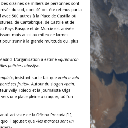
. Des dizaines de milliers de personnes sont
arrivés du sud, dont 40 ont été retenus par la
d avec 500 autres à la Place de Castilla où
sturies, de Cantabrique, de Castille et de
 du Pays Basque et de Murcie est arrivée
dissant mais aussi au milieu de larmes
pour s’unir à la grande multitude qui, plus
 Madrid. L’organisation a estimé
«qu’environ
ôles policiers abusifs».
omplet»
, insistant sur le fait que
«cela a valu
porté ses fruits».
Autour du slogan
«pain,
eur Willy Toledo et la journaliste Olga
vers une place pleine à craquer, où l’on
nal, activiste de la Oficina Precaria [1],
 quoi il ajoutait que
«les marches sont un
os droits».