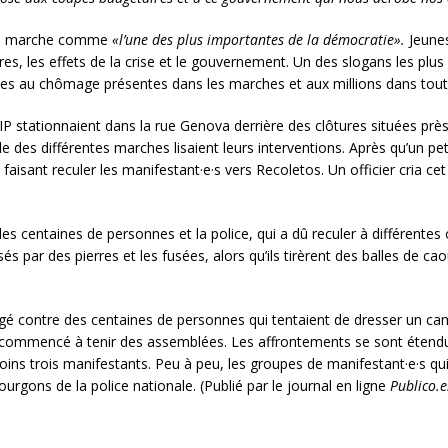
ette marche comme
«l’une des plus importantes de la démocratie».
Jeune
es, les effets de la crise et le gouvernement. Un des slogans les plus 
nnes au chômage présentes dans les marches et aux millions dans tout 
IP stationnaient dans la rue Genova derrière des clôtures situées prè
e des différentes marches lisaient leurs interventions. Après qu’un pe
e faisant reculer les manifestant·e·s vers Recoletos. Un officier cria 
centaines de personnes et la police, qui a dû reculer à différentes 
és par des pierres et les fusées, alors qu’ils tirèrent des balles de ca
rgé contre des centaines de personnes qui tentaient de dresser un 
ient commencé à tenir des assemblées. Les affrontements se sont éten
moins trois manifestants. Peu à peu, les groupes de manifestant·e·s qu
rgons de la police nationale. (Publié par le journal en ligne
Publico.