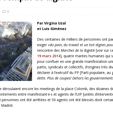
NIS
0
 l’option militaire
ETATS-UNIS
Par Virgina Uzal
res comptent: l’urgence de la démilitarisation de la Police militaire
et Luis Giménez
Des centaines de milliers de personnes ont p
exiger
«du pain, du travail et un toit dignes pou
rencontre des
Marches de la
dignité [voir sur c
19 mars 2014
], quatre marées humaines qui s
pour confluer en une grande manifestation unita
partis,
syndicats et collectifs, d’origines très
déclarer à l’exécutif du PP [Parti populaire, a
dette. Plus de coupes! Dehors les gouvernements
se déroulaient encore les meetings de la place Colomb, des dizaines d
rontements entre manifestant·e·s et agents de l’UIP [unités d’interven
personnes ont été arrêtées et 50 agents ont été blessés dont certain
 Madrid.