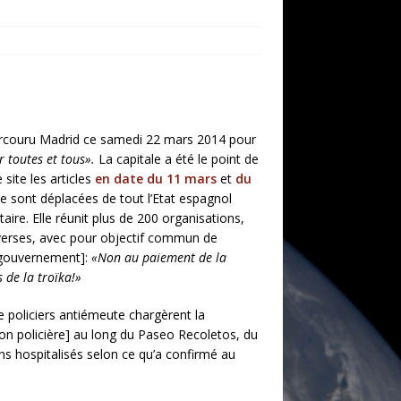
arcouru Madrid ce samedi 22 mars 2014 pour
r toutes et tous».
La capitale a été le point de
e site les articles
en date du 11 mars
et
du
e sont déplacées de tout l’Etat espagnol
ire. Elle réunit plus de 200 organisations,
 diverses, avec pour objectif commun de
u gouvernement]:
«Non au paiement de la
 de la troïka!»
e policiers antiémeute chargèrent la
tion policière] au long du Paseo Recoletos, du
s hospitalisés selon ce qu’a confirmé au