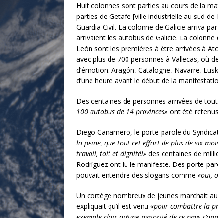
Huit colonnes sont parties au cours de la mat
parties de Getafe [ville industrielle au sud 
Guardia Civil. La colonne de Galicie arriva pa
arrivaient les autobus de Galicie. La colonne 
León sont les premières à être arrivées à At
avec plus de 700 personnes à Vallecas, où des
d’émotion. Aragón, Catalogne, Navarre, Euskad
d’une heure avant le début de la manifestatio
Des centaines de personnes arrivées de tout 
100 autobus de 14 provinces»
ont été retenu
Diego Cañamero, le porte-parole du Syndicat a
la peine, que tout cet effort de plus de six moi
travail, toit et dignité!»
des centaines de milli
Rodríguez ont lu le manifeste. Des porte-paro
pouvait entendre des slogans comme
«oui, 
Un cortège nombreux de jeunes marchait au
expliquait qu’il est venu
«pour combattre la pr
exemple clair qu’une majorité de ce pays s’o