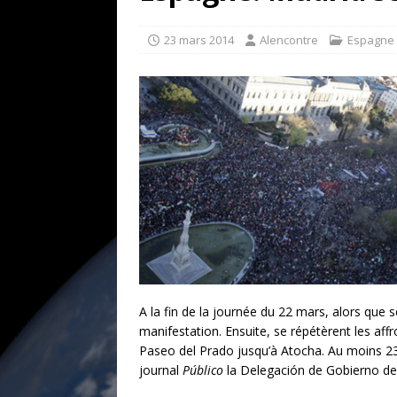
goût… et une menace»
ETATS-U
23 mars 2014
Alencontre
Espagne
[ 17 juillet 2026 ]
Iran. Le retour de
[ 14 juin 2020 ]
Brésil. Les vies noi
* LA UNE
A la fin de la journée du 22 mars, alors que 
manifestation. Ensuite, se répétèrent les aff
Paseo del Prado jusqu’à Atocha. Au moins 23 
journal
Público
la Delegación de Gobierno de