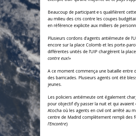
Beaucoup de participant·e·s qualifièrent c
au milieu des cris contre les coupes budgétair
en référence explicite aux milliers de perso
Plusieurs cordons d’agents antiémeute de l’U
encore sur la place Colomb et les porte-parol
différentes unités de l’UIP chargèrent la plac
contre eux!»
A ce moment commença une bataille entre des 
des barricades. Plusieurs agents ont été bless
jeunes.
Les policiers antiémeute ont également cha
pour objectif d’y passer la nuit et qui ava
Atocha où les agents en civil ont arrêté au 
centre de Madrid complètement rempli des fou
l’Encontre
)