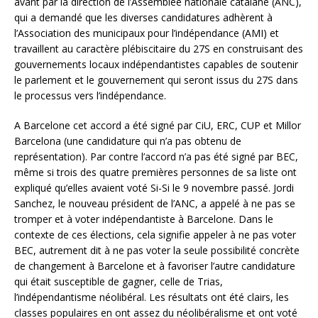
avant par la direction de l’Assemblée nationale catalane (ANC),
qui a demandé que les diverses candidatures adhèrent à
l’Association des municipaux pour l’indépendance (AMI) et
travaillent au caractère plébiscitaire du 27S en construisant des
gouvernements locaux indépendantistes capables de soutenir
le parlement et le gouvernement qui seront issus du 27S dans
le processus vers l’indépendance.
A Barcelone cet accord a été signé par CiU, ERC, CUP et Millor
Barcelona (une candidature qui n’a pas obtenu de
représentation). Par contre l’accord n’a pas été signé par BEC,
même si trois des quatre premières personnes de sa liste ont
expliqué qu’elles avaient voté Si-Si le 9 novembre passé. Jordi
Sanchez, le nouveau président de l’ANC, a appelé à ne pas se
tromper et à voter indépendantiste à Barcelone. Dans le
contexte de ces élections, cela signifie appeler à ne pas voter
BEC, autrement dit à ne pas voter la seule possibilité concrète
de changement à Barcelone et à favoriser l’autre candidature
qui était susceptible de gagner, celle de Trias,
l’indépendantisme néolibéral. Les résultats ont été clairs, les
classes populaires en ont assez du néolibéralisme et ont voté