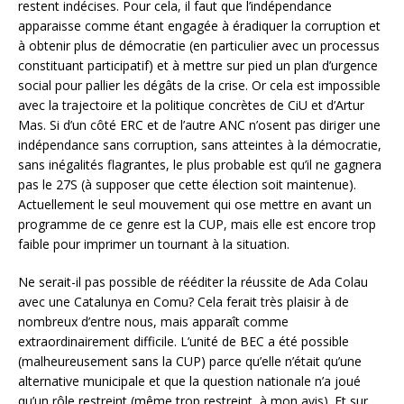
restent indécises. Pour cela, il faut que l’indépendance
apparaisse comme étant engagée à éradiquer la corruption et
à obtenir plus de démocratie (en particulier avec un processus
constituant participatif) et à mettre sur pied un plan d’urgence
social pour pallier les dégâts de la crise. Or cela est impossible
avec la trajectoire et la politique concrètes de CiU et d’Artur
Mas. Si d’un côté ERC et de l’autre ANC n’osent pas diriger une
indépendance sans corruption, sans atteintes à la démocratie,
sans inégalités flagrantes, le plus probable est qu’il ne gagnera
pas le 27S (à supposer que cette élection soit maintenue).
Actuellement le seul mouvement qui ose mettre en avant un
programme de ce genre est la CUP, mais elle est encore trop
faible pour imprimer un tournant à la situation.
Ne serait-il pas possible de rééditer la réussite de Ada Colau
avec une Catalunya en Comu? Cela ferait très plaisir à de
nombreux d’entre nous, mais apparaît comme
extraordinairement difficile. L’unité de BEC a été possible
(malheureusement sans la CUP) parce qu’elle n’était qu’une
alternative municipale et que la question nationale n’a joué
qu’un rôle restreint (même trop restreint, à mon avis). Et sur