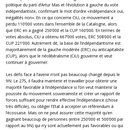
politique du parti d’Artur Mas et l’évolution à gauche du vote
indépendantiste, confirmant le mot d’ordre «Indépendance oui,
inégalités non». En ce qui concerne CiU, ce mouvement a
perdu 110’000 votes dans l’ensemble de la Catalogne, alors
que ERC en a gagné 250’000 et la CUP 160’000. En termes de
votes absolus, CiU a obtenu 667’000 votes, ERC 508’000 et la
CUP 221’000. Autrement dit, la base de l’indépendantisme est
majoritairement de la gauche modérée (ERC) ou anticapitaliste
(CUP), alors que le néolibéralisme (CiU) gouverne et veut
continuer à gouverner.
Les défis face à l’avenir n’ont pas beaucoup changé depuis le
9N. Le 27S, il faudra maintenir et travailler pour obtenir une
majorité favorable à l’indépendance si l’on veut maintenir la
poussée du mouvement souverainiste et créer un rapport de
forces suffisant pour rendre effective l’indépendance (chose
très difficile), ou obliger l’Etat à accepter un référendum à
l’écossaise. Mais on ne peut assurer cette majorité qu’en
gagnant beaucoup de personnes (entre 250’000 et 500’000 par
rapport au 9N) qui n’y sont actuellement pas favorables ou qui